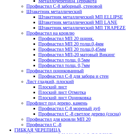
Металлочерепица Терракота
Профнастил С-8 заборный, стеновой
Штакетник металлический
Штакетник металлический МП ELLIPSE
Штакетник металлический МП LАNE
Штакетник металлический МП TRAPEZE
Профнастил на кровлю
Профнастил МП 20 оцинк.
Профнастил МП 20 толщ.0,4мм
Профнастил МП 20 толщ.0,45мм
Профнастил МП-20 матовый Викинг
Профнастил толщ. 0,5мм
Профнастил толщ. 0,7мм
Профнастил оцинкованный
Профнастил С-8 для забора и стен
Лист гладкий, плоский
Плоский лист
Плоский лист Отмотка
Плоский лист Оцинковка
Профлист под дерево, камень
Профнастил С-8 мореный дуб
Профнастил С -8 светлое дерево (сосна)
Профнастил для кровли МП 20
Профнастил С -8
ГИБКАЯ ЧЕРЕПИЦА