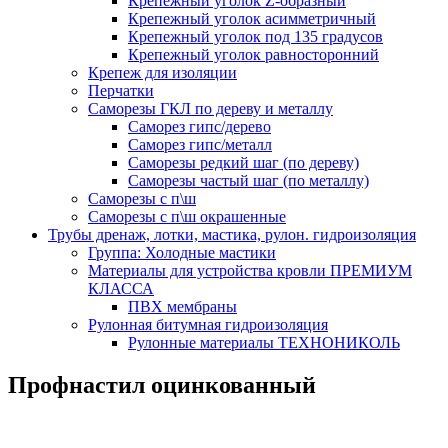
Крепежный уголок Z-образный
Крепежный уголок асимметричный
Крепежный уголок под 135 градусов
Крепежный уголок равносторонний
Крепеж для изоляции
Перчатки
Саморезы ГКЛ по дереву и металлу
Саморез гипс/дерево
Саморез гипс/металл
Саморезы редкий шаг (по дереву)
Саморезы частый шаг (по металлу)
Саморезы с п\ш
Саморезы с п\ш окрашенные
Трубы дренаж, лотки, мастика, рулон. гидроизоляция
Группа: Холодные мастики
Материалы для устройства кровли ПРЕМИУМ
КЛАССА
ПВХ мембраны
Рулонная битумная гидроизоляция
Рулонные материалы ТЕХНОНИКОЛЬ
Профнастил оцинкованный