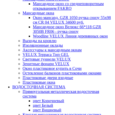
Мансардное окно со среднеповоротным
открыванием FAKRO
Мансардные окна
Окно мансард. GZR 1050 ручка снизу 55х98
см CR 04 VELUX 34600 руб.
Мансардное окно Велюкс 66*118 GZR
3050B FR06 - ручка снизу
Woodline VELUX Линия деревянных окон
Выходы на кровлю
Изоляционные оклады
Аксессуары к мансардным окнам
VELUX Терраса Тип GEL
Световые туннели VELUX
Зенитные фонари VELUX
Окно пластиковое купить в Сочи
Остекление балконов пластиковыми окнами
Пластиковые двери входные
Пластиковые окна
ВОДОСТОЧНАЯ СИСТЕМА
Прямоугольная металлическая водосточная
система
цвет Коричневый
цвет Белый
цвет Вишневый
Круглая металлическая водосточная система