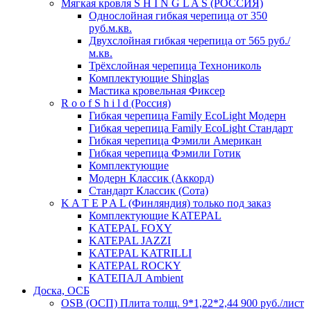
Мягкая кровля S H I N G L A S (РОССИЯ)
Однослойная гибкая черепица от 350
руб.м.кв.
Двухслойная гибкая черепица от 565 руб./
м.кв.
Трёхслойная черепица Технониколь
Комплектующие Shinglas
Мастика кровельная Фиксер
R o o f S h i l d (Россия)
Гибкая черепица Family ЕсоLight Модерн
Гибкая черепица Family ЕсоLight Стандарт
Гибкая черепица Фэмили Американ
Гибкая черепица Фэмили Готик
Комплектующие
Модерн Классик (Аккорд)
Стандарт Классик (Сота)
K A T E P A L (Финляндия) только под заказ
Комплектующие KATEPAL
KATEPAL FOXY
KATEPAL JAZZI
KATEPAL KATRILLI
KATEPAL ROCKY
КАТЕПАЛ Ambient
Доска, ОСБ
OSB (ОСП) Плита толщ. 9*1,22*2,44 900 руб./лист