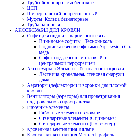
Трубы безнапорные асбестовые
ЦСП
Шифер плоский непрессованный
Муфты, Кольца безнапорные
Труба напорная
АКССЕСУАРЫ ДЛЯ КРОВЛИ
Софит для подшива карнизного свеса
Виниловые софиты - Технониколь
Подшивка свесов софитами Aquasystem Cu-
медь
Софит под дерево виниловый, с
центральной перфорацией
Аксессуары и Элементы безопасности кровли
Лестница кровельная, стеновая снаружи
дома
Аэраторы (дефлекторы) и воронки для плоской
кровли
Вентиляторы (аэраторы) для проветривания
подкровельного пространства
Гибочные элементы
Гибочные элементы в товаре
Стандартные элементы (Оцинковка)
Стандартные элементы (Полиэстер)
Кровельная вентиляция Вильпе
Кровельная вентиляция Металл Профиль