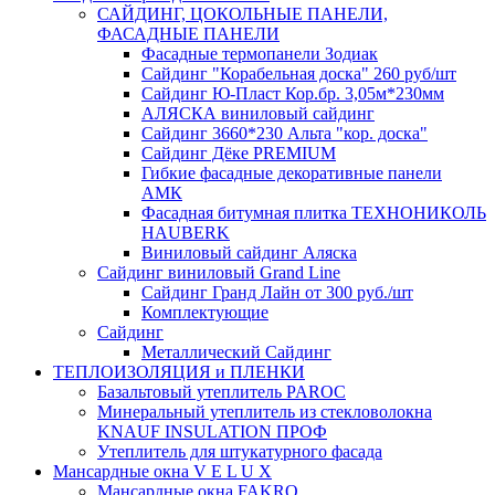
САЙДИНГ, ЦОКОЛЬНЫЕ ПАНЕЛИ,
ФАСАДНЫЕ ПАНЕЛИ
Фасадные термопанели Зодиак
Сайдинг "Корабельная доска" 260 руб/шт
Сайдинг Ю-Пласт Кор.бр. 3,05м*230мм
АЛЯСКА виниловый сайдинг
Сайдинг 3660*230 Альта "кор. доска"
Сайдинг Дёке PREMIUM
Гибкие фасадные декоративные панели
АМК
Фасадная битумная плитка ТЕХНОНИКОЛЬ
HAUBERK
Виниловый сайдинг Аляска
Сайдинг виниловый Grand Line
Сайдинг Гранд Лайн от 300 руб./шт
Комплектующие
Сайдинг
Металлический Сайдинг
ТЕПЛОИЗОЛЯЦИЯ и ПЛЕНКИ
Базальтовый утеплитель PAROC
Минеральный утеплитель из стекловолокна
KNAUF INSULATION ПРОФ
Утеплитель для штукатурного фасада
Мансардные окна V E L U X
Мансардные окна FAKRO