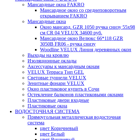
Мансардные окна FAKRO
Мансардное окно со среднеповоротным
открыванием FAKRO
Мансардные окна
Окно мансард. GZR 1050 ручка снизу 55х98
см CR 04 VELUX 34600 руб.
Мансардное окно Велюкс 66*118 GZR
3050B FR06 - ручка снизу
Woodline VELUX Линия деревянных окон
Выходы на кровлю
Изоляционные оклады
Аксессуары к мансардным окнам
VELUX Терраса Тип GEL
Световые туннели VELUX
Зенитные фонари VELUX
Окно пластиковое купить в Сочи
Остекление балконов пластиковыми окнами
Пластиковые двери входные
Пластиковые окна
ВОДОСТОЧНАЯ СИСТЕМА
Прямоугольная металлическая водосточная
система
цвет Коричневый
цвет Белый
цвет Вишневый