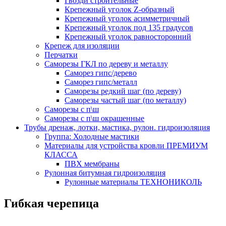
Гвозди строительные
Крепежный уголок Z-образный
Крепежный уголок асимметричный
Крепежный уголок под 135 градусов
Крепежный уголок равносторонний
Крепеж для изоляции
Перчатки
Саморезы ГКЛ по дереву и металлу
Саморез гипс/дерево
Саморез гипс/металл
Саморезы редкий шаг (по дереву)
Саморезы частый шаг (по металлу)
Саморезы с п\ш
Саморезы с п\ш окрашенные
Трубы дренаж, лотки, мастика, рулон. гидроизоляция
Группа: Холодные мастики
Материалы для устройства кровли ПРЕМИУМ
КЛАССА
ПВХ мембраны
Рулонная битумная гидроизоляция
Рулонные материалы ТЕХНОНИКОЛЬ
Гибкая черепица