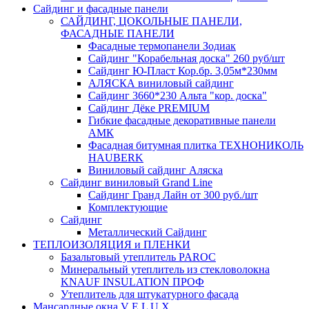
Сайдинг и фасадные панели
САЙДИНГ, ЦОКОЛЬНЫЕ ПАНЕЛИ,
ФАСАДНЫЕ ПАНЕЛИ
Фасадные термопанели Зодиак
Сайдинг "Корабельная доска" 260 руб/шт
Сайдинг Ю-Пласт Кор.бр. 3,05м*230мм
АЛЯСКА виниловый сайдинг
Сайдинг 3660*230 Альта "кор. доска"
Сайдинг Дёке PREMIUM
Гибкие фасадные декоративные панели
АМК
Фасадная битумная плитка ТЕХНОНИКОЛЬ
HAUBERK
Виниловый сайдинг Аляска
Сайдинг виниловый Grand Line
Сайдинг Гранд Лайн от 300 руб./шт
Комплектующие
Сайдинг
Металлический Сайдинг
ТЕПЛОИЗОЛЯЦИЯ и ПЛЕНКИ
Базальтовый утеплитель PAROC
Минеральный утеплитель из стекловолокна
KNAUF INSULATION ПРОФ
Утеплитель для штукатурного фасада
Мансардные окна V E L U X