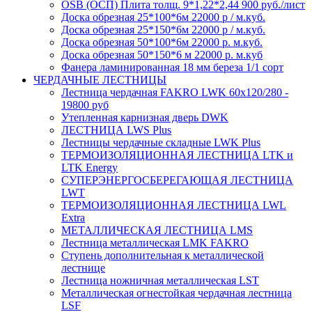
OSB (ОСП) Плита толщ. 9*1,22*2,44 900 руб./лист
Доска обрезная 25*100*6м 22000 р / м.куб.
Доска обрезная 25*150*6м 22000 р / м.куб.
Доска обрезная 50*100*6м 22000 р. м.куб.
Доска обрезная 50*150*6 м 22000 р. м.куб
Фанера ламинированная 18 мм береза 1/1 сорт
ЧЕРДАЧНЫЕ ЛЕСТНИЦЫ
Лестница чердачная FAKRO LWK 60х120/280 -
19800 руб
Утепленная карнизная дверь DWK
ЛЕСТНИЦА LWS Plus
Лестницы чердачные складные LWK Plus
ТЕРМОИЗОЛЯЦИОННАЯ ЛЕСТНИЦА LTK и
LTK Energy
СУПЕРЭНЕРГОСБЕРЕГАЮЩАЯ ЛЕСТНИЦА
LWT
ТЕРМОИЗОЛЯЦИОННАЯ ЛЕСТНИЦА LWL
Extra
МЕТАЛЛИЧЕСКАЯ ЛЕСТНИЦА LMS
Лестница металлическая LMK FAKRO
Ступень дополнительная к металлической
лестнице
Лестница ножничная металлическая LST
Металлическая огнестойкая чердачная лестница
LSF