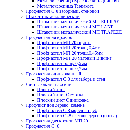
Металлочерепица Красное вино (вишня)
Металлочерепица Терракота
Профнастил С-8 заборный, стеновой
Штакетник металлический
Штакетник металлический МП ELLIPSE
Штакетник металлический МП LАNE
Штакетник металлический МП TRAPEZE
Профнастил на кровлю
Профнастил МП 20 оцинк.
Профнастил МП 20 толщ.0,4мм
Профнастил МП 20 толщ.0,45мм
Профнастил МП-20 матовый Викинг
Профнастил толщ. 0,5мм
Профнастил толщ. 0,7мм
Профнастил оцинкованный
Профнастил С-8 для забора и стен
Лист гладкий, плоский
Плоский лист
Плоский лист Отмотка
Плоский лист Оцинковка
Профлист под дерево, камень
Профнастил С-8 мореный дуб
Профнастил С -8 светлое дерево (сосна)
Профнастил для кровли МП 20
Профнастил С -8