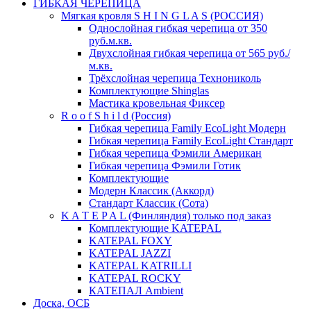
ГИБКАЯ ЧЕРЕПИЦА
Мягкая кровля S H I N G L A S (РОССИЯ)
Однослойная гибкая черепица от 350
руб.м.кв.
Двухслойная гибкая черепица от 565 руб./
м.кв.
Трёхслойная черепица Технониколь
Комплектующие Shinglas
Мастика кровельная Фиксер
R o o f S h i l d (Россия)
Гибкая черепица Family ЕсоLight Модерн
Гибкая черепица Family ЕсоLight Стандарт
Гибкая черепица Фэмили Американ
Гибкая черепица Фэмили Готик
Комплектующие
Модерн Классик (Аккорд)
Стандарт Классик (Сота)
K A T E P A L (Финляндия) только под заказ
Комплектующие KATEPAL
KATEPAL FOXY
KATEPAL JAZZI
KATEPAL KATRILLI
KATEPAL ROCKY
КАТЕПАЛ Ambient
Доска, ОСБ