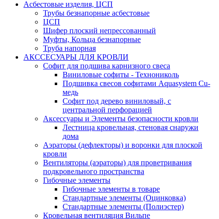
Асбестовые изделия, ЦСП
Трубы безнапорные асбестовые
ЦСП
Шифер плоский непрессованный
Муфты, Кольца безнапорные
Труба напорная
АКССЕСУАРЫ ДЛЯ КРОВЛИ
Софит для подшива карнизного свеса
Виниловые софиты - Технониколь
Подшивка свесов софитами Aquasystem Cu-
медь
Софит под дерево виниловый, с
центральной перфорацией
Аксессуары и Элементы безопасности кровли
Лестница кровельная, стеновая снаружи
дома
Аэраторы (дефлекторы) и воронки для плоской
кровли
Вентиляторы (аэраторы) для проветривания
подкровельного пространства
Гибочные элементы
Гибочные элементы в товаре
Стандартные элементы (Оцинковка)
Стандартные элементы (Полиэстер)
Кровельная вентиляция Вильпе