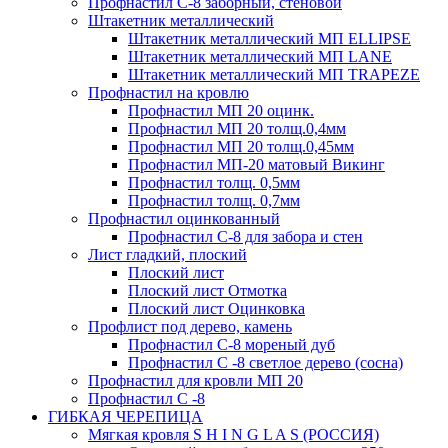
Профнастил С-8 заборный, стеновой
Штакетник металлический
Штакетник металлический МП ELLIPSE
Штакетник металлический МП LАNE
Штакетник металлический МП TRAPEZE
Профнастил на кровлю
Профнастил МП 20 оцинк.
Профнастил МП 20 толщ.0,4мм
Профнастил МП 20 толщ.0,45мм
Профнастил МП-20 матовый Викинг
Профнастил толщ. 0,5мм
Профнастил толщ. 0,7мм
Профнастил оцинкованный
Профнастил С-8 для забора и стен
Лист гладкий, плоский
Плоский лист
Плоский лист Отмотка
Плоский лист Оцинковка
Профлист под дерево, камень
Профнастил С-8 мореный дуб
Профнастил С -8 светлое дерево (сосна)
Профнастил для кровли МП 20
Профнастил С -8
ГИБКАЯ ЧЕРЕПИЦА
Мягкая кровля S H I N G L A S (РОССИЯ)