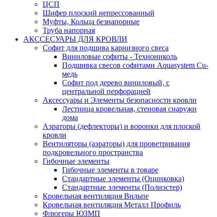
ЦСП
Шифер плоский непрессованный
Муфты, Кольца безнапорные
Труба напорная
АКССЕСУАРЫ ДЛЯ КРОВЛИ
Софит для подшива карнизного свеса
Виниловые софиты - Технониколь
Подшивка свесов софитами Aquasystem Cu-
медь
Софит под дерево виниловый, с
центральной перфорацией
Аксессуары и Элементы безопасности кровли
Лестница кровельная, стеновая снаружи
дома
Аэраторы (дефлекторы) и воронки для плоской
кровли
Вентиляторы (аэраторы) для проветривания
подкровельного пространства
Гибочные элементы
Гибочные элементы в товаре
Стандартные элементы (Оцинковка)
Стандартные элементы (Полиэстер)
Кровельная вентиляция Вильпе
Кровельная вентиляция Металл Профиль
Флюгеры ЮЗМП