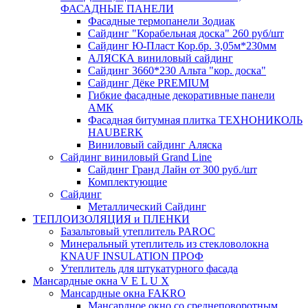
ФАСАДНЫЕ ПАНЕЛИ
Фасадные термопанели Зодиак
Сайдинг "Корабельная доска" 260 руб/шт
Сайдинг Ю-Пласт Кор.бр. 3,05м*230мм
АЛЯСКА виниловый сайдинг
Сайдинг 3660*230 Альта "кор. доска"
Сайдинг Дёке PREMIUM
Гибкие фасадные декоративные панели
АМК
Фасадная битумная плитка ТЕХНОНИКОЛЬ
HAUBERK
Виниловый сайдинг Аляска
Сайдинг виниловый Grand Line
Сайдинг Гранд Лайн от 300 руб./шт
Комплектующие
Сайдинг
Металлический Сайдинг
ТЕПЛОИЗОЛЯЦИЯ и ПЛЕНКИ
Базальтовый утеплитель PAROC
Минеральный утеплитель из стекловолокна
KNAUF INSULATION ПРОФ
Утеплитель для штукатурного фасада
Мансардные окна V E L U X
Мансардные окна FAKRO
Мансардное окно со среднеповоротным