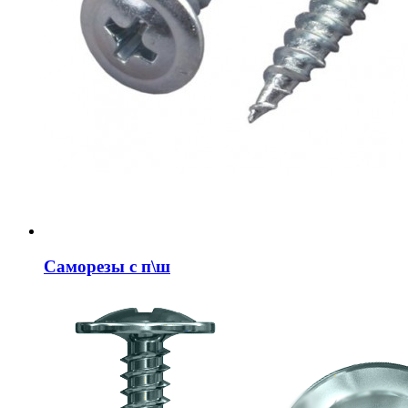
Саморезы с п\ш