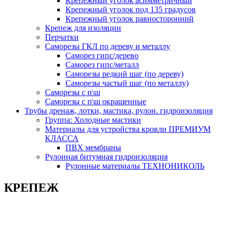
Крепежный уголок асимметричный
Крепежный уголок под 135 градусов
Крепежный уголок равносторонний
Крепеж для изоляции
Перчатки
Саморезы ГКЛ по дереву и металлу
Саморез гипс/дерево
Саморез гипс/металл
Саморезы редкий шаг (по дереву)
Саморезы частый шаг (по металлу)
Саморезы с п\ш
Саморезы с п\ш окрашенные
Трубы дренаж, лотки, мастика, рулон. гидроизоляция
Группа: Холодные мастики
Материалы для устройства кровли ПРЕМИУМ
КЛАССА
ПВХ мембраны
Рулонная битумная гидроизоляция
Рулонные материалы ТЕХНОНИКОЛЬ
КРЕПЕЖ