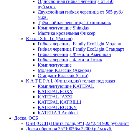
Однослойная гибкая черепица от 350
руб.м.кв.
Двухслойная гибкая черепица от 565 руб./
м.кв.
Трёхслойная черепица Технониколь
Комплектующие Shinglas
Мастика кровельная Фиксер
R o o f S h i l d (Россия)
Гибкая черепица Family ЕсоLight Модерн
Гибкая черепица Family ЕсоLight Стандарт
Гибкая черепица Фэмили Американ
Гибкая черепица Фэмили Готик
Комплектующие
Модерн Классик (Аккорд)
Стандарт Классик (Сота)
K A T E P A L (Финляндия) только под заказ
Комплектующие KATEPAL
KATEPAL FOXY
KATEPAL JAZZI
KATEPAL KATRILLI
KATEPAL ROCKY
КАТЕПАЛ Ambient
Доска, ОСБ
OSB (ОСП) Плита толщ. 9*1,22*2,44 900 руб./лист
Доска обрезная 25*100*6м 22000 р / м.куб.