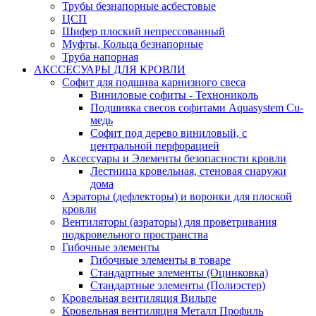
Трубы безнапорные асбестовые
ЦСП
Шифер плоский непрессованный
Муфты, Кольца безнапорные
Труба напорная
АКССЕСУАРЫ ДЛЯ КРОВЛИ
Софит для подшива карнизного свеса
Виниловые софиты - Технониколь
Подшивка свесов софитами Aquasystem Cu-
медь
Софит под дерево виниловый, с
центральной перфорацией
Аксессуары и Элементы безопасности кровли
Лестница кровельная, стеновая снаружи
дома
Аэраторы (дефлекторы) и воронки для плоской
кровли
Вентиляторы (аэраторы) для проветривания
подкровельного пространства
Гибочные элементы
Гибочные элементы в товаре
Стандартные элементы (Оцинковка)
Стандартные элементы (Полиэстер)
Кровельная вентиляция Вильпе
Кровельная вентиляция Металл Профиль