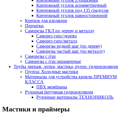
Крепежный уголок Z-образный
Крепежный уголок асимметричный
Крепежный уголок под 135 градусов
Крепежный уголок равносторонний
Крепеж для изоляции
Перчатки
Саморезы ГКЛ по дереву и металлу
Саморез гипс/дерево
Саморез гипс/металл
Саморезы редкий шаг (по дереву)
Саморезы частый шаг (по металлу)
Саморезы с п\ш
Саморезы с п\ш окрашенные
Трубы дренаж, лотки, мастика, рулон. гидроизоляция
Группа: Холодные мастики
Материалы для устройства кровли ПРЕМИУМ
КЛАССА
ПВХ мембраны
Рулонная битумная гидроизоляция
Рулонные материалы ТЕХНОНИКОЛЬ
Мастики и праймеры