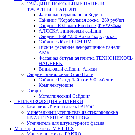
САЙДИНГ, ЦОКОЛЬНЫЕ ПАНЕЛИ,
ФАСАДНЫЕ ПАНЕЛИ
Фасадные термопанели Зодиак
Сайдинг "Корабельная доска" 260 руб/шт
Сайдинг Ю-Пласт Кор.бр. 3,05м*230мм
АЛЯСКА виниловый сайдинг
Сайдинг 3660*230 Альта "кор. доска"
Сайдинг Дёке PREMIUM
Гибкие фасадные декоративные панели
АМК
Фасадная битумная плитка ТЕХНОНИКОЛЬ
HAUBERK
Виниловый сайдинг Аляска
Сайдинг виниловый Grand Line
Сайдинг Гранд Лайн от 300 руб./шт
Комплектующие
Сайдинг
Металлический Сайдинг
ТЕПЛОИЗОЛЯЦИЯ и ПЛЕНКИ
Базальтовый утеплитель PAROC
Минеральный утеплитель из стекловолокна
KNAUF INSULATION ПРОФ
Утеплитель для штукатурного фасада
Мансардные окна V E L U X
Мансардные окна FAKRO