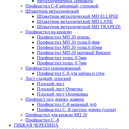
Металлочерепица Терракота
Профнастил С-8 заборный, стеновой
Штакетник металлический
Штакетник металлический МП ELLIPSE
Штакетник металлический МП LАNE
Штакетник металлический МП TRAPEZE
Профнастил на кровлю
Профнастил МП 20 оцинк.
Профнастил МП 20 толщ.0,4мм
Профнастил МП 20 толщ.0,45мм
Профнастил МП-20 матовый Викинг
Профнастил толщ. 0,5мм
Профнастил толщ. 0,7мм
Профнастил оцинкованный
Профнастил С-8 для забора и стен
Лист гладкий, плоский
Плоский лист
Плоский лист Отмотка
Плоский лист Оцинковка
Профлист под дерево, камень
Профнастил С-8 мореный дуб
Профнастил С -8 светлое дерево (сосна)
Профнастил для кровли МП 20
Профнастил С -8
ГИБКАЯ ЧЕРЕПИЦА