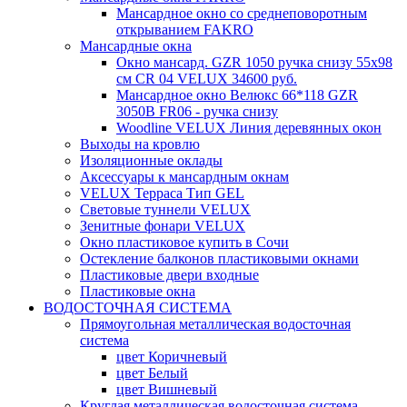
Мансардное окно со среднеповоротным
открыванием FAKRO
Мансардные окна
Окно мансард. GZR 1050 ручка снизу 55х98
см CR 04 VELUX 34600 руб.
Мансардное окно Велюкс 66*118 GZR
3050B FR06 - ручка снизу
Woodline VELUX Линия деревянных окон
Выходы на кровлю
Изоляционные оклады
Аксессуары к мансардным окнам
VELUX Терраса Тип GEL
Световые туннели VELUX
Зенитные фонари VELUX
Окно пластиковое купить в Сочи
Остекление балконов пластиковыми окнами
Пластиковые двери входные
Пластиковые окна
ВОДОСТОЧНАЯ СИСТЕМА
Прямоугольная металлическая водосточная
система
цвет Коричневый
цвет Белый
цвет Вишневый
Круглая металлическая водосточная система