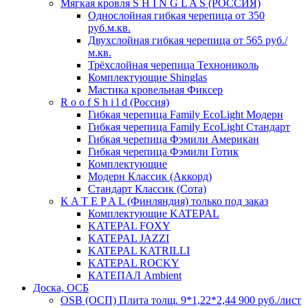
Мягкая кровля S H I N G L A S (РОССИЯ)
Однослойная гибкая черепица от 350
руб.м.кв.
Двухслойная гибкая черепица от 565 руб./
м.кв.
Трёхслойная черепица Технониколь
Комплектующие Shinglas
Мастика кровельная Фиксер
R o o f S h i l d (Россия)
Гибкая черепица Family ЕсоLight Модерн
Гибкая черепица Family ЕсоLight Стандарт
Гибкая черепица Фэмили Американ
Гибкая черепица Фэмили Готик
Комплектующие
Модерн Классик (Аккорд)
Стандарт Классик (Сота)
K A T E P A L (Финляндия) только под заказ
Комплектующие KATEPAL
KATEPAL FOXY
KATEPAL JAZZI
KATEPAL KATRILLI
KATEPAL ROCKY
КАТЕПАЛ Ambient
Доска, ОСБ
OSB (ОСП) Плита толщ. 9*1,22*2,44 900 руб./лист