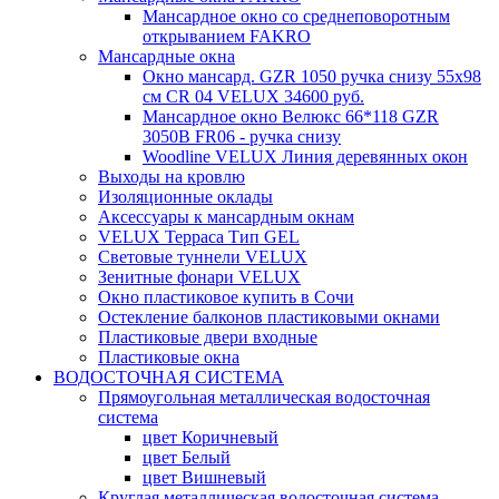
Мансардное окно со среднеповоротным
открыванием FAKRO
Мансардные окна
Окно мансард. GZR 1050 ручка снизу 55х98
см CR 04 VELUX 34600 руб.
Мансардное окно Велюкс 66*118 GZR
3050B FR06 - ручка снизу
Woodline VELUX Линия деревянных окон
Выходы на кровлю
Изоляционные оклады
Аксессуары к мансардным окнам
VELUX Терраса Тип GEL
Световые туннели VELUX
Зенитные фонари VELUX
Окно пластиковое купить в Сочи
Остекление балконов пластиковыми окнами
Пластиковые двери входные
Пластиковые окна
ВОДОСТОЧНАЯ СИСТЕМА
Прямоугольная металлическая водосточная
система
цвет Коричневый
цвет Белый
цвет Вишневый
Круглая металлическая водосточная система