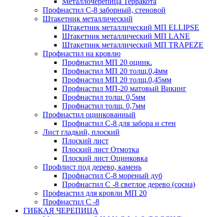
Металлочерепица Терракота
Профнастил С-8 заборный, стеновой
Штакетник металлический
Штакетник металлический МП ELLIPSE
Штакетник металлический МП LАNE
Штакетник металлический МП TRAPEZE
Профнастил на кровлю
Профнастил МП 20 оцинк.
Профнастил МП 20 толщ.0,4мм
Профнастил МП 20 толщ.0,45мм
Профнастил МП-20 матовый Викинг
Профнастил толщ. 0,5мм
Профнастил толщ. 0,7мм
Профнастил оцинкованный
Профнастил С-8 для забора и стен
Лист гладкий, плоский
Плоский лист
Плоский лист Отмотка
Плоский лист Оцинковка
Профлист под дерево, камень
Профнастил С-8 мореный дуб
Профнастил С -8 светлое дерево (сосна)
Профнастил для кровли МП 20
Профнастил С -8
ГИБКАЯ ЧЕРЕПИЦА