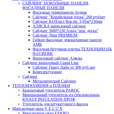
САЙДИНГ, ЦОКОЛЬНЫЕ ПАНЕЛИ,
ФАСАДНЫЕ ПАНЕЛИ
Фасадные термопанели Зодиак
Сайдинг "Корабельная доска" 260 руб/шт
Сайдинг Ю-Пласт Кор.бр. 3,05м*230мм
АЛЯСКА виниловый сайдинг
Сайдинг 3660*230 Альта "кор. доска"
Сайдинг Дёке PREMIUM
Гибкие фасадные декоративные панели
АМК
Фасадная битумная плитка ТЕХНОНИКОЛЬ
HAUBERK
Виниловый сайдинг Аляска
Сайдинг виниловый Grand Line
Сайдинг Гранд Лайн от 300 руб./шт
Комплектующие
Сайдинг
Металлический Сайдинг
ТЕПЛОИЗОЛЯЦИЯ и ПЛЕНКИ
Базальтовый утеплитель PAROC
Минеральный утеплитель из стекловолокна
KNAUF INSULATION ПРОФ
Утеплитель для штукатурного фасада
Мансардные окна V E L U X
Мансардные окна FAKRO