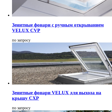
Зенитные фонари с ручным открыванием
VELUX CVP
по запросу
Зенитные фонари VELUX для выхода на
крышу CXP
по запросу