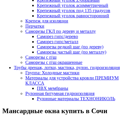
Крепежный уголок Z-образный
Крепежный уголок асимметричный
Крепежный уголок под 135 градусов
Крепежный уголок равносторонний
Крепеж для изоляции
Перчатки
Саморезы ГКЛ по дереву и металлу
Саморез гипс/дерево
Саморез гипс/металл
Саморезы редкий шаг (по дереву)
Саморезы частый шаг (по металлу)
Саморезы с п\ш
Саморезы с п\ш окрашенные
Трубы дренаж, лотки, мастика, рулон. гидроизоляция
Группа: Холодные мастики
Материалы для устройства кровли ПРЕМИУМ
КЛАССА
ПВХ мембраны
Рулонная битумная гидроизоляция
Рулонные материалы ТЕХНОНИКОЛЬ
Мансардные окна купить в Сочи