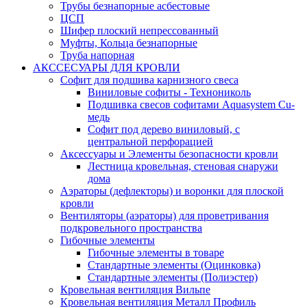
Трубы безнапорные асбестовые
ЦСП
Шифер плоский непрессованный
Муфты, Кольца безнапорные
Труба напорная
АКССЕСУАРЫ ДЛЯ КРОВЛИ
Софит для подшива карнизного свеса
Виниловые софиты - Технониколь
Подшивка свесов софитами Aquasystem Cu-
медь
Софит под дерево виниловый, с
центральной перфорацией
Аксессуары и Элементы безопасности кровли
Лестница кровельная, стеновая снаружи
дома
Аэраторы (дефлекторы) и воронки для плоской
кровли
Вентиляторы (аэраторы) для проветривания
подкровельного пространства
Гибочные элементы
Гибочные элементы в товаре
Стандартные элементы (Оцинковка)
Стандартные элементы (Полиэстер)
Кровельная вентиляция Вильпе
Кровельная вентиляция Металл Профиль