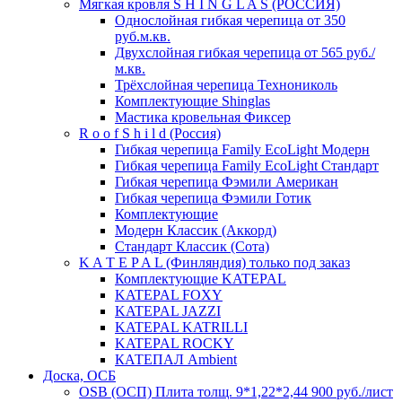
Мягкая кровля S H I N G L A S (РОССИЯ)
Однослойная гибкая черепица от 350
руб.м.кв.
Двухслойная гибкая черепица от 565 руб./
м.кв.
Трёхслойная черепица Технониколь
Комплектующие Shinglas
Мастика кровельная Фиксер
R o o f S h i l d (Россия)
Гибкая черепица Family ЕсоLight Модерн
Гибкая черепица Family ЕсоLight Стандарт
Гибкая черепица Фэмили Американ
Гибкая черепица Фэмили Готик
Комплектующие
Модерн Классик (Аккорд)
Стандарт Классик (Сота)
K A T E P A L (Финляндия) только под заказ
Комплектующие KATEPAL
KATEPAL FOXY
KATEPAL JAZZI
KATEPAL KATRILLI
KATEPAL ROCKY
КАТЕПАЛ Ambient
Доска, ОСБ
OSB (ОСП) Плита толщ. 9*1,22*2,44 900 руб./лист