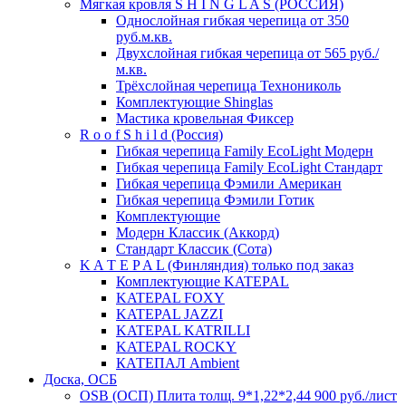
Мягкая кровля S H I N G L A S (РОССИЯ)
Однослойная гибкая черепица от 350
руб.м.кв.
Двухслойная гибкая черепица от 565 руб./
м.кв.
Трёхслойная черепица Технониколь
Комплектующие Shinglas
Мастика кровельная Фиксер
R o o f S h i l d (Россия)
Гибкая черепица Family ЕсоLight Модерн
Гибкая черепица Family ЕсоLight Стандарт
Гибкая черепица Фэмили Американ
Гибкая черепица Фэмили Готик
Комплектующие
Модерн Классик (Аккорд)
Стандарт Классик (Сота)
K A T E P A L (Финляндия) только под заказ
Комплектующие KATEPAL
KATEPAL FOXY
KATEPAL JAZZI
KATEPAL KATRILLI
KATEPAL ROCKY
КАТЕПАЛ Ambient
Доска, ОСБ
OSB (ОСП) Плита толщ. 9*1,22*2,44 900 руб./лист