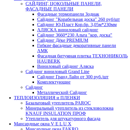
САЙДИНГ, ЦОКОЛЬНЫЕ ПАНЕЛИ,
ФАСАДНЫЕ ПАНЕЛИ
Фасадные термопанели Зодиак
Сайдинг "Корабельная доска" 260 руб/шт
Сайдинг Ю-Пласт Кор.бр. 3,05м*230мм
АЛЯСКА виниловый сайдинг
Сайдинг 3660*230 Альта "кор. доска"
Сайдинг Дёке PREMIUM
Гибкие фасадные декоративные панели
АМК
Фасадная битумная плитка ТЕХНОНИКОЛЬ
HAUBERK
Виниловый сайдинг Аляска
Сайдинг виниловый Grand Line
Сайдинг Гранд Лайн от 300 руб./шт
Комплектующие
Сайдинг
Металлический Сайдинг
ТЕПЛОИЗОЛЯЦИЯ и ПЛЕНКИ
Базальтовый утеплитель PAROC
Минеральный утеплитель из стекловолокна
KNAUF INSULATION ПРОФ
Утеплитель для штукатурного фасада
Мансардные окна V E L U X
Мансардные окна FAKRO