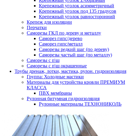
Крепежный уголок Z-образный
Крепежный уголок асимметричный
Крепежный уголок под 135 градусов
Крепежный уголок равносторонний
Крепеж для изоляции
Перчатки
Саморезы ГКЛ по дереву и металлу
Саморез гипс/дерево
Саморез гипс/металл
Саморезы редкий шаг (по дереву)
Саморезы частый шаг (по металлу)
Саморезы с п\ш
Саморезы с п\ш окрашенные
Трубы дренаж, лотки, мастика, рулон. гидроизоляция
Группа: Холодные мастики
Материалы для устройства кровли ПРЕМИУМ
КЛАССА
ПВХ мембраны
Рулонная битумная гидроизоляция
Рулонные материалы ТЕХНОНИКОЛЬ