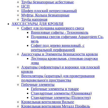
Трубы безнапорные асбестовые
ЦСП
Шифер плоский непрессованный
Муфты, Кольца безнапорные
Труба напорная
АКССЕСУАРЫ ДЛЯ КРОВЛИ
Софит для подшива карнизного свеса
Виниловые софиты - Технониколь
Подшивка свесов софитами Aquasystem Cu-
медь
Софит под дерево виниловый, с
центральной перфорацией
Аксессуары и Элементы безопасности кровли
Лестница кровельная, стеновая снаружи
дома
Аэраторы (дефлекторы) и воронки для плоской
кровли
Вентиляторы (аэраторы) для проветривания
подкровельного пространства
Гибочные элементы
Гибочные элементы в товаре
Стандартные элементы (Оцинковка)
Стандартные элементы (Полиэстер)
Кровельная вентиляция Вильпе
Кровельная вентиляция Металл Профиль