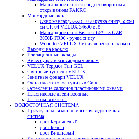
Мансардное окно со среднеповоротным
открыванием FAKRO
Мансардные окна
Окно мансард. GZR 1050 ручка снизу 55х98
см CR 04 VELUX 34600 руб.
Мансардное окно Велюкс 66*118 GZR
3050B FR06 - ручка снизу
Woodline VELUX Линия деревянных окон
Выходы на кровлю
Изоляционные оклады
Аксессуары к мансардным окнам
VELUX Терраса Тип GEL
Световые туннели VELUX
Зенитные фонари VELUX
Окно пластиковое купить в Сочи
Остекление балконов пластиковыми окнами
Пластиковые двери входные
Пластиковые окна
ВОДОСТОЧНАЯ СИСТЕМА
Прямоугольная металлическая водосточная
система
цвет Коричневый
цвет Белый
цвет Вишневый
Круглая металлическая водосточная система