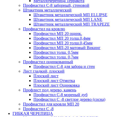
Металлочерепица Терракота
Профнастил С-8 заборный, стеновой
Штакетник металлический
Штакетник металлический МП ELLIPSE
Штакетник металлический МП LАNE
Штакетник металлический МП TRAPEZE
Профнастил на кровлю
Профнастил МП 20 оцинк.
Профнастил МП 20 толщ.0,4мм
Профнастил МП 20 толщ.0,45мм
Профнастил МП-20 матовый Викинг
Профнастил толщ. 0,5мм
Профнастил толщ. 0,7мм
Профнастил оцинкованный
Профнастил С-8 для забора и стен
Лист гладкий, плоский
Плоский лист
Плоский лист Отмотка
Плоский лист Оцинковка
Профлист под дерево, камень
Профнастил С-8 мореный дуб
Профнастил С -8 светлое дерево (сосна)
Профнастил для кровли МП 20
Профнастил С -8
ГИБКАЯ ЧЕРЕПИЦА