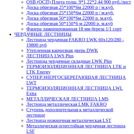
OSB (ОСП) Плита толщ. 9*1,22*2,44 900 руб./лист
Доска обрезная 25*100*6м 22000 р / м.куб.
Доска обрезная 25*150*6м 22000 р / м.куб.
Доска обрезная 50*100*6м 22000 р. м.куб.
Доска обрезная 50*150*6 м 22000 р. м.куб
Фанера ламинированная 18 мм береза 1/1 сорт
ЧЕРДАЧНЫЕ ЛЕСТНИЦЫ
Лестница чердачная FAKRO LWK 60х120/280 -
19800 руб
Утепленная карнизная дверь DWK
ЛЕСТНИЦА LWS Plus
Лестницы чердачные складные LWK Plus
ТЕРМОИЗОЛЯЦИОННАЯ ЛЕСТНИЦА LTK и
LTK Energy
СУПЕРЭНЕРГОСБЕРЕГАЮЩАЯ ЛЕСТНИЦА
LWT
ТЕРМОИЗОЛЯЦИОННАЯ ЛЕСТНИЦА LWL
Extra
МЕТАЛЛИЧЕСКАЯ ЛЕСТНИЦА LMS
Лестница металлическая LMK FAKRO
Ступень дополнительная к металлической
лестнице
Лестница ножничная металлическая LST
Металлическая огнестойкая чердачная лестница
LSF