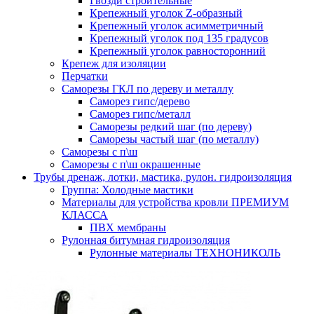
Гвозди строительные
Крепежный уголок Z-образный
Крепежный уголок асимметричный
Крепежный уголок под 135 градусов
Крепежный уголок равносторонний
Крепеж для изоляции
Перчатки
Саморезы ГКЛ по дереву и металлу
Саморез гипс/дерево
Саморез гипс/металл
Саморезы редкий шаг (по дереву)
Саморезы частый шаг (по металлу)
Саморезы с п\ш
Саморезы с п\ш окрашенные
Трубы дренаж, лотки, мастика, рулон. гидроизоляция
Группа: Холодные мастики
Материалы для устройства кровли ПРЕМИУМ
КЛАССА
ПВХ мембраны
Рулонная битумная гидроизоляция
Рулонные материалы ТЕХНОНИКОЛЬ