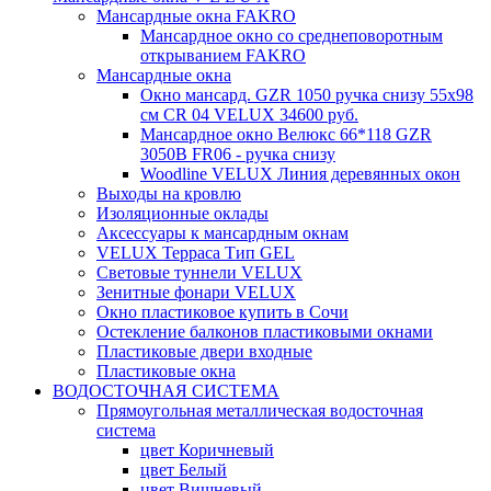
Мансардные окна FAKRO
Мансардное окно со среднеповоротным
открыванием FAKRO
Мансардные окна
Окно мансард. GZR 1050 ручка снизу 55х98
см CR 04 VELUX 34600 руб.
Мансардное окно Велюкс 66*118 GZR
3050B FR06 - ручка снизу
Woodline VELUX Линия деревянных окон
Выходы на кровлю
Изоляционные оклады
Аксессуары к мансардным окнам
VELUX Терраса Тип GEL
Световые туннели VELUX
Зенитные фонари VELUX
Окно пластиковое купить в Сочи
Остекление балконов пластиковыми окнами
Пластиковые двери входные
Пластиковые окна
ВОДОСТОЧНАЯ СИСТЕМА
Прямоугольная металлическая водосточная
система
цвет Коричневый
цвет Белый
цвет Вишневый