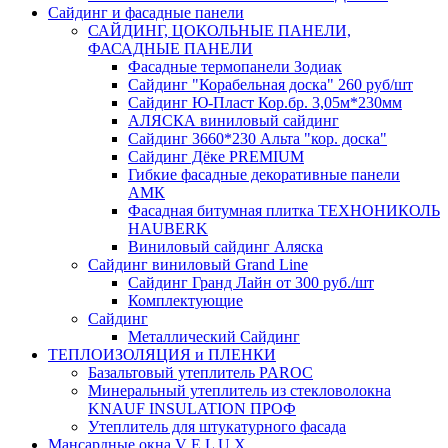
Сайдинг и фасадные панели
САЙДИНГ, ЦОКОЛЬНЫЕ ПАНЕЛИ,
ФАСАДНЫЕ ПАНЕЛИ
Фасадные термопанели Зодиак
Сайдинг "Корабельная доска" 260 руб/шт
Сайдинг Ю-Пласт Кор.бр. 3,05м*230мм
АЛЯСКА виниловый сайдинг
Сайдинг 3660*230 Альта "кор. доска"
Сайдинг Дёке PREMIUM
Гибкие фасадные декоративные панели
АМК
Фасадная битумная плитка ТЕХНОНИКОЛЬ
HAUBERK
Виниловый сайдинг Аляска
Сайдинг виниловый Grand Line
Сайдинг Гранд Лайн от 300 руб./шт
Комплектующие
Сайдинг
Металлический Сайдинг
ТЕПЛОИЗОЛЯЦИЯ и ПЛЕНКИ
Базальтовый утеплитель PAROC
Минеральный утеплитель из стекловолокна
KNAUF INSULATION ПРОФ
Утеплитель для штукатурного фасада
Мансардные окна V E L U X