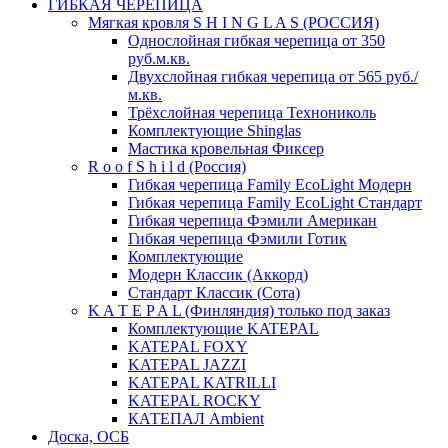
ГИБКАЯ ЧЕРЕПИЦА
Мягкая кровля S H I N G L A S (РОССИЯ)
Однослойная гибкая черепица от 350
руб.м.кв.
Двухслойная гибкая черепица от 565 руб./
м.кв.
Трёхслойная черепица Технониколь
Комплектующие Shinglas
Мастика кровельная Фиксер
R o o f S h i l d (Россия)
Гибкая черепица Family ЕсоLight Модерн
Гибкая черепица Family ЕсоLight Стандарт
Гибкая черепица Фэмили Американ
Гибкая черепица Фэмили Готик
Комплектующие
Модерн Классик (Аккорд)
Стандарт Классик (Сота)
K A T E P A L (Финляндия) только под заказ
Комплектующие KATEPAL
KATEPAL FOXY
KATEPAL JAZZI
KATEPAL KATRILLI
KATEPAL ROCKY
КАТЕПАЛ Ambient
Доска, ОСБ