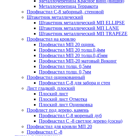
Металлочерепица Красное вино (вишня)
Металлочерепица Терракота
Профнастил С-8 заборный, стеновой
Штакетник металлический
Штакетник металлический МП ELLIPSE
Штакетник металлический МП LАNE
Штакетник металлический МП TRAPEZE
Профнастил на кровлю
Профнастил МП 20 оцинк.
Профнастил МП 20 толщ.0,4мм
Профнастил МП 20 толщ.0,45мм
Профнастил МП-20 матовый Викинг
Профнастил толщ. 0,5мм
Профнастил толщ. 0,7мм
Профнастил оцинкованный
Профнастил С-8 для забора и стен
Лист гладкий, плоский
Плоский лист
Плоский лист Отмотка
Плоский лист Оцинковка
Профлист под дерево, камень
Профнастил С-8 мореный дуб
Профнастил С -8 светлое дерево (сосна)
Профнастил для кровли МП 20
Профнастил С -8