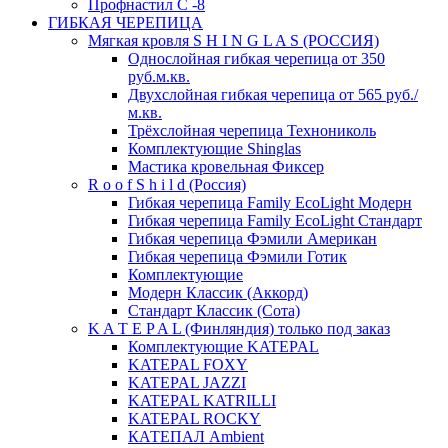
Профнастил С -8
ГИБКАЯ ЧЕРЕПИЦА
Мягкая кровля S H I N G L A S (РОССИЯ)
Однослойная гибкая черепица от 350
руб.м.кв.
Двухслойная гибкая черепица от 565 руб./
м.кв.
Трёхслойная черепица Технониколь
Комплектующие Shinglas
Мастика кровельная Фиксер
R o o f S h i l d (Россия)
Гибкая черепица Family ЕсоLight Модерн
Гибкая черепица Family ЕсоLight Стандарт
Гибкая черепица Фэмили Американ
Гибкая черепица Фэмили Готик
Комплектующие
Модерн Классик (Аккорд)
Стандарт Классик (Сота)
K A T E P A L (Финляндия) только под заказ
Комплектующие KATEPAL
KATEPAL FOXY
KATEPAL JAZZI
KATEPAL KATRILLI
KATEPAL ROCKY
КАТЕПАЛ Ambient