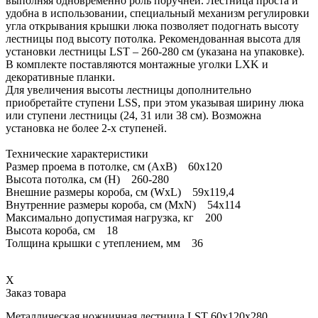
выполняя одновременно роль поручней. Лестница проста и
удобна в использовании, специальный механизм регулировки
угла открывания крышки люка позволяет подогнать высоту
лестницы под высоту потолка. Рекомендованная высота для
установки лестницы LST – 260-280 см (указана на упаковке).
В комплекте поставляются монтажные уголки LXK и
декоративные планки.
Для увеличения высоты лестницы дополнительно
приобретайте ступени LSS , при этом указывая ширину люка
или ступени лестницы (24, 31 или 38 см). Возможна
установка не более 2-х ступеней.
Технические характеристики
Размер проема в потолке, см (AxB) 60x120
Высота потолка, см (H) 260-280
Внешние размеры короба, см (WxL) 59x119,4
Внутренние размеры короба, см (MxN) 54x114
Максимально допустимая нагрузка, кг 200
Высота короба, см 18
Толщина крышки с утеплением, мм 36
X
Заказ товара
Металлическая ножничная лестница LST 60х120х280