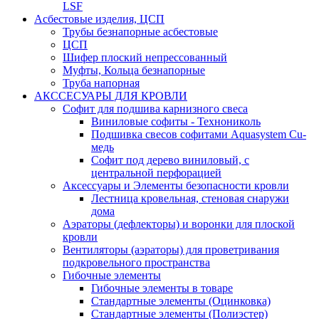
LSF
Асбестовые изделия, ЦСП
Трубы безнапорные асбестовые
ЦСП
Шифер плоский непрессованный
Муфты, Кольца безнапорные
Труба напорная
АКССЕСУАРЫ ДЛЯ КРОВЛИ
Софит для подшива карнизного свеса
Виниловые софиты - Технониколь
Подшивка свесов софитами Aquasystem Cu-
медь
Софит под дерево виниловый, с
центральной перфорацией
Аксессуары и Элементы безопасности кровли
Лестница кровельная, стеновая снаружи
дома
Аэраторы (дефлекторы) и воронки для плоской
кровли
Вентиляторы (аэраторы) для проветривания
подкровельного пространства
Гибочные элементы
Гибочные элементы в товаре
Стандартные элементы (Оцинковка)
Стандартные элементы (Полиэстер)