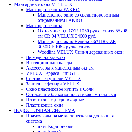
Мансардные окна V E L U X
Мансардные окна FAKRO
Мансардное окно со среднеповоротным
открыванием FAKRO
Мансардные окна
Окно мансард. GZR 1050 ручка снизу 55х98
см CR 04 VELUX 34600 руб.
Мансардное окно Велюкс 66*118 GZR
3050B FR06 - ручка снизу
Woodline VELUX Линия деревянных окон
Выходы на кровлю
Изоляционные оклады
Аксессуары к мансардным окнам
VELUX Терраса Тип GEL
Световые туннели VELUX
Зенитные фонари VELUX
Окно пластиковое купить в Сочи
Остекление балконов пластиковыми окнами
Пластиковые двери входные
Пластиковые окна
ВОДОСТОЧНАЯ СИСТЕМА
Прямоугольная металлическая водосточная
система
цвет Коричневый
цвет Белый