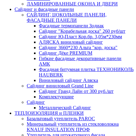
ЛАМИНИРОВАННЫЕ ОКОНА И ДВЕРИ
Сайдинг и фасадные панели
САЙДИНГ, ЦОКОЛЬНЫЕ ПАНЕЛИ,
ФАСАДНЫЕ ПАНЕЛИ
Фасадные термопанели Зодиак
Сайдинг "Корабельная доска" 260 руб/шт
Сайдинг Ю-Пласт Кор.бр. 3,05м*230мм
АЛЯСКА виниловый сайдинг
Сайдинг 3660*230 Альта "кор. доска"
Сайдинг Дёке PREMIUM
Гибкие фасадные декоративные панели
АМК
Фасадная битумная плитка ТЕХНОНИКОЛЬ
HAUBERK
Виниловый сайдинг Аляска
Сайдинг виниловый Grand Line
Сайдинг Гранд Лайн от 300 руб./шт
Комплектующие
Сайдинг
Металлический Сайдинг
ТЕПЛОИЗОЛЯЦИЯ и ПЛЕНКИ
Базальтовый утеплитель PAROC
Минеральный утеплитель из стекловолокна
KNAUF INSULATION ПРОФ
Утеплитель для штукатурного фасада