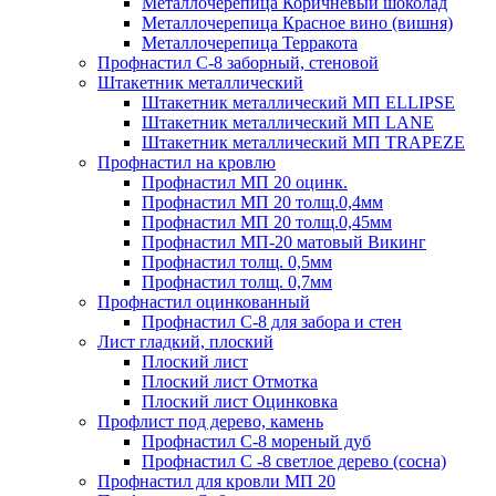
Металлочерепица Коричневый шоколад
Металлочерепица Красное вино (вишня)
Металлочерепица Терракота
Профнастил С-8 заборный, стеновой
Штакетник металлический
Штакетник металлический МП ELLIPSE
Штакетник металлический МП LАNE
Штакетник металлический МП TRAPEZE
Профнастил на кровлю
Профнастил МП 20 оцинк.
Профнастил МП 20 толщ.0,4мм
Профнастил МП 20 толщ.0,45мм
Профнастил МП-20 матовый Викинг
Профнастил толщ. 0,5мм
Профнастил толщ. 0,7мм
Профнастил оцинкованный
Профнастил С-8 для забора и стен
Лист гладкий, плоский
Плоский лист
Плоский лист Отмотка
Плоский лист Оцинковка
Профлист под дерево, камень
Профнастил С-8 мореный дуб
Профнастил С -8 светлое дерево (сосна)
Профнастил для кровли МП 20