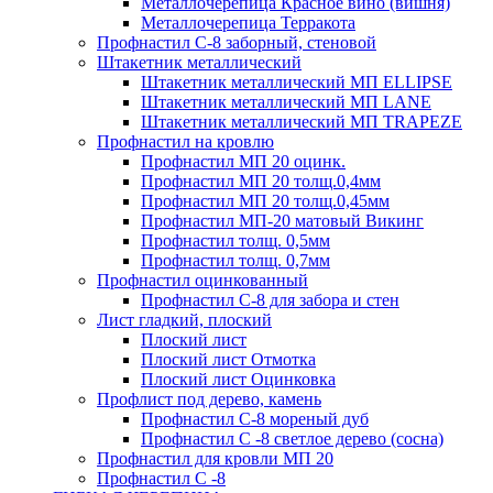
Металлочерепица Красное вино (вишня)
Металлочерепица Терракота
Профнастил С-8 заборный, стеновой
Штакетник металлический
Штакетник металлический МП ELLIPSE
Штакетник металлический МП LАNE
Штакетник металлический МП TRAPEZE
Профнастил на кровлю
Профнастил МП 20 оцинк.
Профнастил МП 20 толщ.0,4мм
Профнастил МП 20 толщ.0,45мм
Профнастил МП-20 матовый Викинг
Профнастил толщ. 0,5мм
Профнастил толщ. 0,7мм
Профнастил оцинкованный
Профнастил С-8 для забора и стен
Лист гладкий, плоский
Плоский лист
Плоский лист Отмотка
Плоский лист Оцинковка
Профлист под дерево, камень
Профнастил С-8 мореный дуб
Профнастил С -8 светлое дерево (сосна)
Профнастил для кровли МП 20
Профнастил С -8