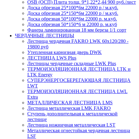
OSB (ОСП) Плита толщ. 9*1,22*2,44 900 руб./лист
Доска обрезная 25*100*6м 22000 р / м.куб.
Доска обрезная 25*150*6м 22000 р / м.куб.
Доска обрезная 50*100*6м 22000 р. м.куб.
Доска обрезная 50*150*6 м 22000 р. м.куб
Фанера ламинированная 18 мм береза 1/1 сорт
ЧЕРДАЧНЫЕ ЛЕСТНИЦЫ
Лестница чердачная FAKRO LWK 60х120/280 -
19800 руб
Утепленная карнизная дверь DWK
ЛЕСТНИЦА LWS Plus
Лестницы чердачные складные LWK Plus
ТЕРМОИЗОЛЯЦИОННАЯ ЛЕСТНИЦА LTK и
LTK Energy
СУПЕРЭНЕРГОСБЕРЕГАЮЩАЯ ЛЕСТНИЦА
LWT
ТЕРМОИЗОЛЯЦИОННАЯ ЛЕСТНИЦА LWL
Extra
МЕТАЛЛИЧЕСКАЯ ЛЕСТНИЦА LMS
Лестница металлическая LMK FAKRO
Ступень дополнительная к металлической
лестнице
Лестница ножничная металлическая LST
Металлическая огнестойкая чердачная лестница
LSF