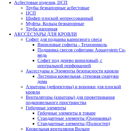
Асбестовые изделия, ЦСП
Трубы безнапорные асбестовые
ЦСП
Шифер плоский непрессованный
Муфты, Кольца безнапорные
Труба напорная
АКССЕСУАРЫ ДЛЯ КРОВЛИ
Софит для подшива карнизного свеса
Виниловые софиты - Технониколь
Подшивка свесов софитами Aquasystem Cu-
медь
Софит под дерево виниловый, с
центральной перфорацией
Аксессуары и Элементы безопасности кровли
Лестница кровельная, стеновая снаружи
дома
Аэраторы (дефлекторы) и воронки для плоской
кровли
Вентиляторы (аэраторы) для проветривания
подкровельного пространства
Гибочные элементы
Гибочные элементы в товаре
Стандартные элементы (Оцинковка)
Стандартные элементы (Полиэстер)
Кровельная вентиляция Вильпе