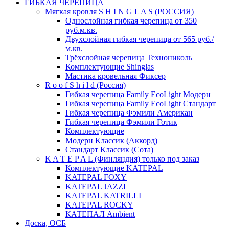
ГИБКАЯ ЧЕРЕПИЦА
Мягкая кровля S H I N G L A S (РОССИЯ)
Однослойная гибкая черепица от 350
руб.м.кв.
Двухслойная гибкая черепица от 565 руб./
м.кв.
Трёхслойная черепица Технониколь
Комплектующие Shinglas
Мастика кровельная Фиксер
R o o f S h i l d (Россия)
Гибкая черепица Family ЕсоLight Модерн
Гибкая черепица Family ЕсоLight Стандарт
Гибкая черепица Фэмили Американ
Гибкая черепица Фэмили Готик
Комплектующие
Модерн Классик (Аккорд)
Стандарт Классик (Сота)
K A T E P A L (Финляндия) только под заказ
Комплектующие KATEPAL
KATEPAL FOXY
KATEPAL JAZZI
KATEPAL KATRILLI
KATEPAL ROCKY
КАТЕПАЛ Ambient
Доска, ОСБ