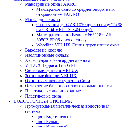
Мансардные окна FAKRO
Мансардное окно со среднеповоротным
открыванием FAKRO
Мансардные окна
Окно мансард. GZR 1050 ручка снизу 55х98
см CR 04 VELUX 34600 руб.
Мансардное окно Велюкс 66*118 GZR
3050B FR06 - ручка снизу
Woodline VELUX Линия деревянных окон
Выходы на кровлю
Изоляционные оклады
Аксессуары к мансардным окнам
VELUX Терраса Тип GEL
Световые туннели VELUX
Зенитные фонари VELUX
Окно пластиковое купить в Сочи
Остекление балконов пластиковыми окнами
Пластиковые двери входные
Пластиковые окна
ВОДОСТОЧНАЯ СИСТЕМА
Прямоугольная металлическая водосточная
система
цвет Коричневый
цвет Белый
цвет Вишневый