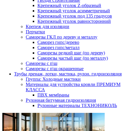
Гвозди строительные
Крепежный уголок Z-образный
Крепежный уголок асимметричный
Крепежный уголок под 135 градусов
Крепежный уголок равносторонний
Крепеж для изоляции
Перчатки
Саморезы ГКЛ по дереву и металлу
Саморез гипс/дерево
Саморез гипс/металл
Саморезы редкий шаг (по дереву)
Саморезы частый шаг (по металлу)
Саморезы с п\ш
Саморезы с п\ш окрашенные
Трубы дренаж, лотки, мастика, рулон. гидроизоляция
Группа: Холодные мастики
Материалы для устройства кровли ПРЕМИУМ
КЛАССА
ПВХ мембраны
Рулонная битумная гидроизоляция
Рулонные материалы ТЕХНОНИКОЛЬ