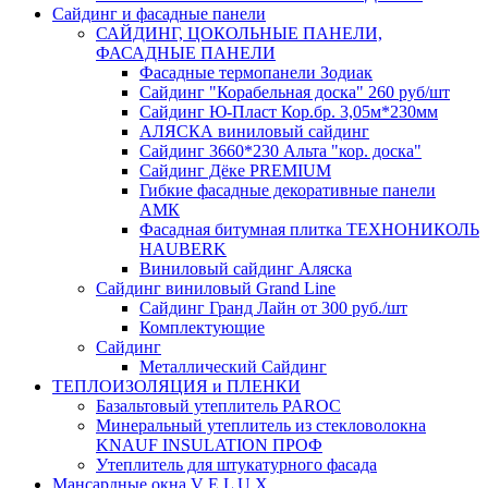
Сайдинг и фасадные панели
САЙДИНГ, ЦОКОЛЬНЫЕ ПАНЕЛИ,
ФАСАДНЫЕ ПАНЕЛИ
Фасадные термопанели Зодиак
Сайдинг "Корабельная доска" 260 руб/шт
Сайдинг Ю-Пласт Кор.бр. 3,05м*230мм
АЛЯСКА виниловый сайдинг
Сайдинг 3660*230 Альта "кор. доска"
Сайдинг Дёке PREMIUM
Гибкие фасадные декоративные панели
АМК
Фасадная битумная плитка ТЕХНОНИКОЛЬ
HAUBERK
Виниловый сайдинг Аляска
Сайдинг виниловый Grand Line
Сайдинг Гранд Лайн от 300 руб./шт
Комплектующие
Сайдинг
Металлический Сайдинг
ТЕПЛОИЗОЛЯЦИЯ и ПЛЕНКИ
Базальтовый утеплитель PAROC
Минеральный утеплитель из стекловолокна
KNAUF INSULATION ПРОФ
Утеплитель для штукатурного фасада
Мансардные окна V E L U X