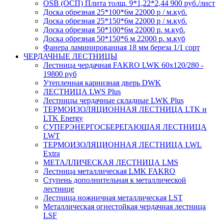
OSB (ОСП) Плита толщ. 9*1,22*2,44 900 руб./лист
Доска обрезная 25*100*6м 22000 р / м.куб.
Доска обрезная 25*150*6м 22000 р / м.куб.
Доска обрезная 50*100*6м 22000 р. м.куб.
Доска обрезная 50*150*6 м 22000 р. м.куб
Фанера ламинированная 18 мм береза 1/1 сорт
ЧЕРДАЧНЫЕ ЛЕСТНИЦЫ
Лестница чердачная FAKRO LWK 60х120/280 -
19800 руб
Утепленная карнизная дверь DWK
ЛЕСТНИЦА LWS Plus
Лестницы чердачные складные LWK Plus
ТЕРМОИЗОЛЯЦИОННАЯ ЛЕСТНИЦА LTK и
LTK Energy
СУПЕРЭНЕРГОСБЕРЕГАЮЩАЯ ЛЕСТНИЦА
LWT
ТЕРМОИЗОЛЯЦИОННАЯ ЛЕСТНИЦА LWL
Extra
МЕТАЛЛИЧЕСКАЯ ЛЕСТНИЦА LMS
Лестница металлическая LMK FAKRO
Ступень дополнительная к металлической
лестнице
Лестница ножничная металлическая LST
Металлическая огнестойкая чердачная лестница
LSF