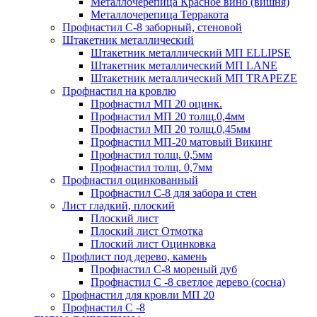
Металлочерепица Красное вино (вишня)
Металлочерепица Терракота
Профнастил С-8 заборный, стеновой
Штакетник металлический
Штакетник металлический МП ELLIPSE
Штакетник металлический МП LАNE
Штакетник металлический МП TRAPEZE
Профнастил на кровлю
Профнастил МП 20 оцинк.
Профнастил МП 20 толщ.0,4мм
Профнастил МП 20 толщ.0,45мм
Профнастил МП-20 матовый Викинг
Профнастил толщ. 0,5мм
Профнастил толщ. 0,7мм
Профнастил оцинкованный
Профнастил С-8 для забора и стен
Лист гладкий, плоский
Плоский лист
Плоский лист Отмотка
Плоский лист Оцинковка
Профлист под дерево, камень
Профнастил С-8 мореный дуб
Профнастил С -8 светлое дерево (сосна)
Профнастил для кровли МП 20
Профнастил С -8