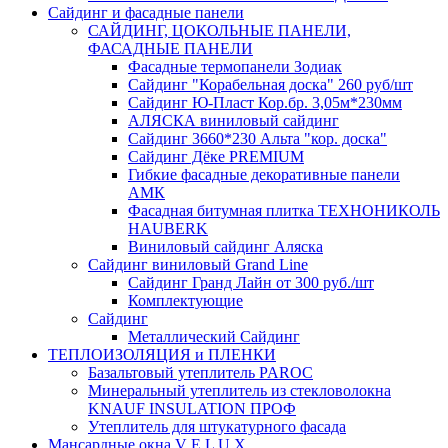
Сайдинг и фасадные панели
САЙДИНГ, ЦОКОЛЬНЫЕ ПАНЕЛИ,
ФАСАДНЫЕ ПАНЕЛИ
Фасадные термопанели Зодиак
Сайдинг "Корабельная доска" 260 руб/шт
Сайдинг Ю-Пласт Кор.бр. 3,05м*230мм
АЛЯСКА виниловый сайдинг
Сайдинг 3660*230 Альта "кор. доска"
Сайдинг Дёке PREMIUM
Гибкие фасадные декоративные панели
АМК
Фасадная битумная плитка ТЕХНОНИКОЛЬ
HAUBERK
Виниловый сайдинг Аляска
Сайдинг виниловый Grand Line
Сайдинг Гранд Лайн от 300 руб./шт
Комплектующие
Сайдинг
Металлический Сайдинг
ТЕПЛОИЗОЛЯЦИЯ и ПЛЕНКИ
Базальтовый утеплитель PAROC
Минеральный утеплитель из стекловолокна
KNAUF INSULATION ПРОФ
Утеплитель для штукатурного фасада
Мансардные окна V E L U X