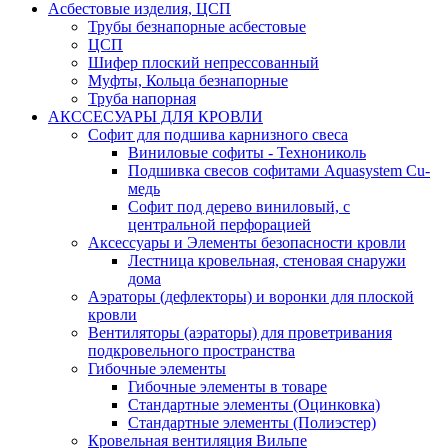
Асбестовые изделия, ЦСП
Трубы безнапорные асбестовые
ЦСП
Шифер плоский непрессованный
Муфты, Кольца безнапорные
Труба напорная
АКССЕСУАРЫ ДЛЯ КРОВЛИ
Софит для подшива карнизного свеса
Виниловые софиты - Технониколь
Подшивка свесов софитами Aquasystem Cu-
медь
Софит под дерево виниловый, с
центральной перфорацией
Аксессуары и Элементы безопасности кровли
Лестница кровельная, стеновая снаружи
дома
Аэраторы (дефлекторы) и воронки для плоской
кровли
Вентиляторы (аэраторы) для проветривания
подкровельного пространства
Гибочные элементы
Гибочные элементы в товаре
Стандартные элементы (Оцинковка)
Стандартные элементы (Полиэстер)
Кровельная вентиляция Вильпе