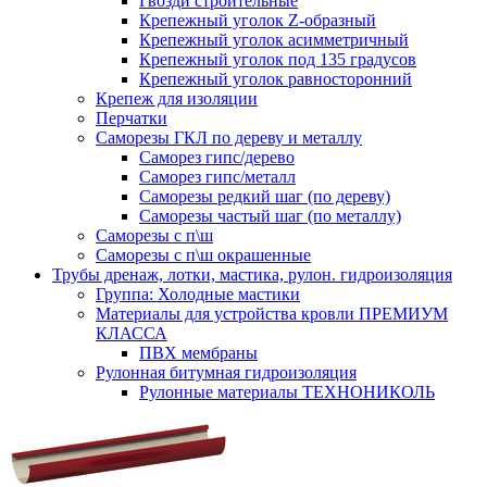
Гвозди строительные
Крепежный уголок Z-образный
Крепежный уголок асимметричный
Крепежный уголок под 135 градусов
Крепежный уголок равносторонний
Крепеж для изоляции
Перчатки
Саморезы ГКЛ по дереву и металлу
Саморез гипс/дерево
Саморез гипс/металл
Саморезы редкий шаг (по дереву)
Саморезы частый шаг (по металлу)
Саморезы с п\ш
Саморезы с п\ш окрашенные
Трубы дренаж, лотки, мастика, рулон. гидроизоляция
Группа: Холодные мастики
Материалы для устройства кровли ПРЕМИУМ
КЛАССА
ПВХ мембраны
Рулонная битумная гидроизоляция
Рулонные материалы ТЕХНОНИКОЛЬ