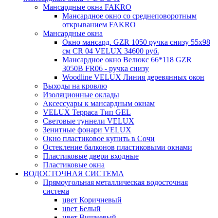
Мансардные окна FAKRO
Мансардное окно со среднеповоротным
открыванием FAKRO
Мансардные окна
Окно мансард. GZR 1050 ручка снизу 55х98
см CR 04 VELUX 34600 руб.
Мансардное окно Велюкс 66*118 GZR
3050B FR06 - ручка снизу
Woodline VELUX Линия деревянных окон
Выходы на кровлю
Изоляционные оклады
Аксессуары к мансардным окнам
VELUX Терраса Тип GEL
Световые туннели VELUX
Зенитные фонари VELUX
Окно пластиковое купить в Сочи
Остекление балконов пластиковыми окнами
Пластиковые двери входные
Пластиковые окна
ВОДОСТОЧНАЯ СИСТЕМА
Прямоугольная металлическая водосточная
система
цвет Коричневый
цвет Белый
цвет Вишневый