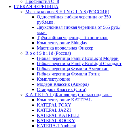
Профнастил С -8
ГИБКАЯ ЧЕРЕПИЦА
Мягкая кровля S H I N G L A S (РОССИЯ)
Однослойная гибкая черепица от 350
руб.м.кв.
Двухслойная гибкая черепица от 565 руб./
м.кв.
Трёхслойная черепица Технониколь
Комплектующие Shinglas
Мастика кровельная Фиксер
R o o f S h i l d (Россия)
Гибкая черепица Family ЕсоLight Модерн
Гибкая черепица Family ЕсоLight Стандарт
Гибкая черепица Фэмили Американ
Гибкая черепица Фэмили Готик
Комплектующие
Модерн Классик (Аккорд)
Стандарт Классик (Сота)
K A T E P A L (Финляндия) только под заказ
Комплектующие KATEPAL
KATEPAL FOXY
KATEPAL JAZZI
KATEPAL KATRILLI
KATEPAL ROCKY
КАТЕПАЛ Ambient