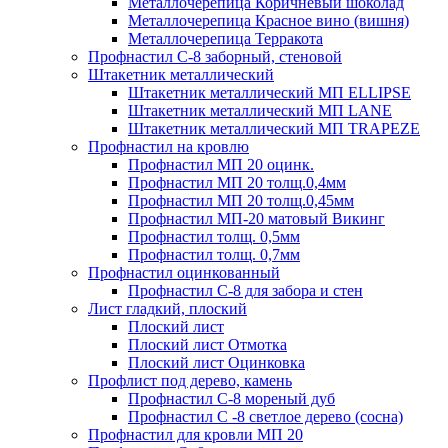
Металлочерепица Коричневый шоколад
Металлочерепица Красное вино (вишня)
Металлочерепица Терракота
Профнастил С-8 заборный, стеновой
Штакетник металлический
Штакетник металлический МП ELLIPSE
Штакетник металлический МП LАNE
Штакетник металлический МП TRAPEZE
Профнастил на кровлю
Профнастил МП 20 оцинк.
Профнастил МП 20 толщ.0,4мм
Профнастил МП 20 толщ.0,45мм
Профнастил МП-20 матовый Викинг
Профнастил толщ. 0,5мм
Профнастил толщ. 0,7мм
Профнастил оцинкованный
Профнастил С-8 для забора и стен
Лист гладкий, плоский
Плоский лист
Плоский лист Отмотка
Плоский лист Оцинковка
Профлист под дерево, камень
Профнастил С-8 мореный дуб
Профнастил С -8 светлое дерево (сосна)
Профнастил для кровли МП 20