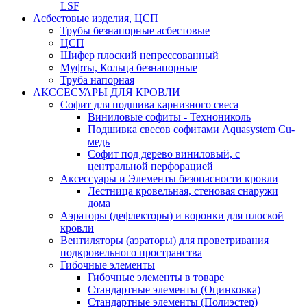
LSF
Асбестовые изделия, ЦСП
Трубы безнапорные асбестовые
ЦСП
Шифер плоский непрессованный
Муфты, Кольца безнапорные
Труба напорная
АКССЕСУАРЫ ДЛЯ КРОВЛИ
Софит для подшива карнизного свеса
Виниловые софиты - Технониколь
Подшивка свесов софитами Aquasystem Cu-
медь
Софит под дерево виниловый, с
центральной перфорацией
Аксессуары и Элементы безопасности кровли
Лестница кровельная, стеновая снаружи
дома
Аэраторы (дефлекторы) и воронки для плоской
кровли
Вентиляторы (аэраторы) для проветривания
подкровельного пространства
Гибочные элементы
Гибочные элементы в товаре
Стандартные элементы (Оцинковка)
Стандартные элементы (Полиэстер)