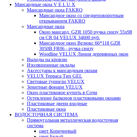
Мансардные окна V E L U X
Мансардные окна FAKRO
Мансардное окно со среднеповоротным
открыванием FAKRO
Мансардные окна
Окно мансард. GZR 1050 ручка снизу 55х98
см CR 04 VELUX 34600 руб.
Мансардное окно Велюкс 66*118 GZR
3050B FR06 - ручка снизу
Woodline VELUX Линия деревянных окон
Выходы на кровлю
Изоляционные оклады
Аксессуары к мансардным окнам
VELUX Терраса Тип GEL
Световые туннели VELUX
Зенитные фонари VELUX
Окно пластиковое купить в Сочи
Остекление балконов пластиковыми окнами
Пластиковые двери входные
Пластиковые окна
ВОДОСТОЧНАЯ СИСТЕМА
Прямоугольная металлическая водосточная
система
цвет Коричневый
цвет Белый