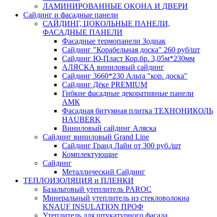
ЛАМИНИРОВАННЫЕ ОКОНА И ДВЕРИ
Сайдинг и фасадные панели
САЙДИНГ, ЦОКОЛЬНЫЕ ПАНЕЛИ,
ФАСАДНЫЕ ПАНЕЛИ
Фасадные термопанели Зодиак
Сайдинг "Корабельная доска" 260 руб/шт
Сайдинг Ю-Пласт Кор.бр. 3,05м*230мм
АЛЯСКА виниловый сайдинг
Сайдинг 3660*230 Альта "кор. доска"
Сайдинг Дёке PREMIUM
Гибкие фасадные декоративные панели
АМК
Фасадная битумная плитка ТЕХНОНИКОЛЬ
HAUBERK
Виниловый сайдинг Аляска
Сайдинг виниловый Grand Line
Сайдинг Гранд Лайн от 300 руб./шт
Комплектующие
Сайдинг
Металлический Сайдинг
ТЕПЛОИЗОЛЯЦИЯ и ПЛЕНКИ
Базальтовый утеплитель PAROC
Минеральный утеплитель из стекловолокна
KNAUF INSULATION ПРОФ
Утеплитель для штукатурного фасада