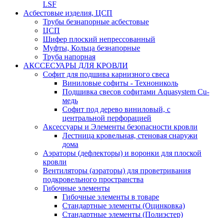
LSF
Асбестовые изделия, ЦСП
Трубы безнапорные асбестовые
ЦСП
Шифер плоский непрессованный
Муфты, Кольца безнапорные
Труба напорная
АКССЕСУАРЫ ДЛЯ КРОВЛИ
Софит для подшива карнизного свеса
Виниловые софиты - Технониколь
Подшивка свесов софитами Aquasystem Cu-
медь
Софит под дерево виниловый, с
центральной перфорацией
Аксессуары и Элементы безопасности кровли
Лестница кровельная, стеновая снаружи
дома
Аэраторы (дефлекторы) и воронки для плоской
кровли
Вентиляторы (аэраторы) для проветривания
подкровельного пространства
Гибочные элементы
Гибочные элементы в товаре
Стандартные элементы (Оцинковка)
Стандартные элементы (Полиэстер)