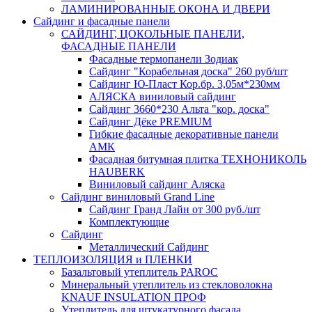
ЛАМИНИРОВАННЫЕ ОКОНА И ДВЕРИ
Сайдинг и фасадные панели
САЙДИНГ, ЦОКОЛЬНЫЕ ПАНЕЛИ,
ФАСАДНЫЕ ПАНЕЛИ
Фасадные термопанели Зодиак
Сайдинг "Корабельная доска" 260 руб/шт
Сайдинг Ю-Пласт Кор.бр. 3,05м*230мм
АЛЯСКА виниловый сайдинг
Сайдинг 3660*230 Альта "кор. доска"
Сайдинг Дёке PREMIUM
Гибкие фасадные декоративные панели
АМК
Фасадная битумная плитка ТЕХНОНИКОЛЬ
HAUBERK
Виниловый сайдинг Аляска
Сайдинг виниловый Grand Line
Сайдинг Гранд Лайн от 300 руб./шт
Комплектующие
Сайдинг
Металлический Сайдинг
ТЕПЛОИЗОЛЯЦИЯ и ПЛЕНКИ
Базальтовый утеплитель PAROC
Минеральный утеплитель из стекловолокна
KNAUF INSULATION ПРОФ
Утеплитель для штукатурного фасада