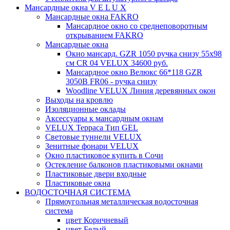
Мансардные окна V E L U X
Мансардные окна FAKRO
Мансардное окно со среднеповоротным
открыванием FAKRO
Мансардные окна
Окно мансард. GZR 1050 ручка снизу 55х98
см CR 04 VELUX 34600 руб.
Мансардное окно Велюкс 66*118 GZR
3050B FR06 - ручка снизу
Woodline VELUX Линия деревянных окон
Выходы на кровлю
Изоляционные оклады
Аксессуары к мансардным окнам
VELUX Терраса Тип GEL
Световые туннели VELUX
Зенитные фонари VELUX
Окно пластиковое купить в Сочи
Остекление балконов пластиковыми окнами
Пластиковые двери входные
Пластиковые окна
ВОДОСТОЧНАЯ СИСТЕМА
Прямоугольная металлическая водосточная
система
цвет Коричневый
цвет Белый