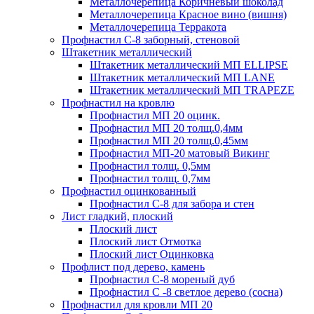
Металлочерепица Коричневый шоколад
Металлочерепица Красное вино (вишня)
Металлочерепица Терракота
Профнастил С-8 заборный, стеновой
Штакетник металлический
Штакетник металлический МП ELLIPSE
Штакетник металлический МП LАNE
Штакетник металлический МП TRAPEZE
Профнастил на кровлю
Профнастил МП 20 оцинк.
Профнастил МП 20 толщ.0,4мм
Профнастил МП 20 толщ.0,45мм
Профнастил МП-20 матовый Викинг
Профнастил толщ. 0,5мм
Профнастил толщ. 0,7мм
Профнастил оцинкованный
Профнастил С-8 для забора и стен
Лист гладкий, плоский
Плоский лист
Плоский лист Отмотка
Плоский лист Оцинковка
Профлист под дерево, камень
Профнастил С-8 мореный дуб
Профнастил С -8 светлое дерево (сосна)
Профнастил для кровли МП 20