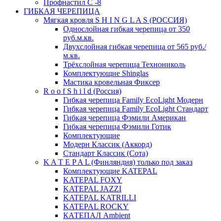
Профнастил С -8
ГИБКАЯ ЧЕРЕПИЦА
Мягкая кровля S H I N G L A S (РОССИЯ)
Однослойная гибкая черепица от 350
руб.м.кв.
Двухслойная гибкая черепица от 565 руб./
м.кв.
Трёхслойная черепица Технониколь
Комплектующие Shinglas
Мастика кровельная Фиксер
R o o f S h i l d (Россия)
Гибкая черепица Family ЕсоLight Модерн
Гибкая черепица Family ЕсоLight Стандарт
Гибкая черепица Фэмили Американ
Гибкая черепица Фэмили Готик
Комплектующие
Модерн Классик (Аккорд)
Стандарт Классик (Сота)
K A T E P A L (Финляндия) только под заказ
Комплектующие KATEPAL
KATEPAL FOXY
KATEPAL JAZZI
KATEPAL KATRILLI
KATEPAL ROCKY
КАТЕПАЛ Ambient