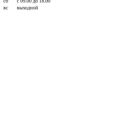
сб
с 09.00 до 18.00
вс
выходной