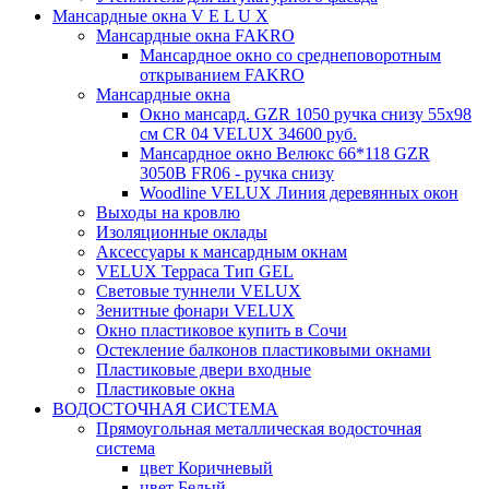
Мансардные окна V E L U X
Мансардные окна FAKRO
Мансардное окно со среднеповоротным
открыванием FAKRO
Мансардные окна
Окно мансард. GZR 1050 ручка снизу 55х98
см CR 04 VELUX 34600 руб.
Мансардное окно Велюкс 66*118 GZR
3050B FR06 - ручка снизу
Woodline VELUX Линия деревянных окон
Выходы на кровлю
Изоляционные оклады
Аксессуары к мансардным окнам
VELUX Терраса Тип GEL
Световые туннели VELUX
Зенитные фонари VELUX
Окно пластиковое купить в Сочи
Остекление балконов пластиковыми окнами
Пластиковые двери входные
Пластиковые окна
ВОДОСТОЧНАЯ СИСТЕМА
Прямоугольная металлическая водосточная
система
цвет Коричневый
цвет Белый