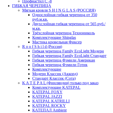
Профнастил С -8
ГИБКАЯ ЧЕРЕПИЦА
Мягкая кровля S H I N G L A S (РОССИЯ)
Однослойная гибкая черепица от 350
руб.м.кв.
Двухслойная гибкая черепица от 565 руб./
м.кв.
Трёхслойная черепица Технониколь
Комплектующие Shinglas
Мастика кровельная Фиксер
R o o f S h i l d (Россия)
Гибкая черепица Family ЕсоLight Модерн
Гибкая черепица Family ЕсоLight Стандарт
Гибкая черепица Фэмили Американ
Гибкая черепица Фэмили Готик
Комплектующие
Модерн Классик (Аккорд)
Стандарт Классик (Сота)
K A T E P A L (Финляндия) только под заказ
Комплектующие KATEPAL
KATEPAL FOXY
KATEPAL JAZZI
KATEPAL KATRILLI
KATEPAL ROCKY
КАТЕПАЛ Ambient