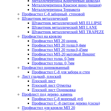
Металлочерепица Коричневый шоколад
Металлочерепица Красное вино (вишня)
Металлочерепица Терракота
Профнастил С-8 заборный, стеновой
Штакетник металлический
Штакетник металлический МП ELLIPSE
Штакетник металлический МП LАNE
Штакетник металлический МП TRAPEZE
Профнастил на кровлю
Профнастил МП 20 оцинк.
Профнастил МП 20 толщ.0,4мм
Профнастил МП 20 толщ.0,45мм
Профнастил МП-20 матовый Викинг
Профнастил толщ. 0,5мм
Профнастил толщ. 0,7мм
Профнастил оцинкованный
Профнастил С-8 для забора и стен
Лист гладкий, плоский
Плоский лист
Плоский лист Отмотка
Плоский лист Оцинковка
Профлист под дерево, камень
Профнастил С-8 мореный дуб
Профнастил С -8 светлое дерево (сосна)
Профнастил для кровли МП 20