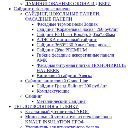
ЛАМИНИРОВАННЫЕ ОКОНА И ДВЕРИ
Сайдинг и фасадные панели
САЙДИНГ, ЦОКОЛЬНЫЕ ПАНЕЛИ,
ФАСАДНЫЕ ПАНЕЛИ
Фасадные термопанели Зодиак
Сайдинг "Корабельная доска" 260 руб/шт
Сайдинг Ю-Пласт Кор.бр. 3,05м*230мм
АЛЯСКА виниловый сайдинг
Сайдинг 3660*230 Альта "кор. доска"
Сайдинг Дёке PREMIUM
Гибкие фасадные декоративные панели
АМК
Фасадная битумная плитка ТЕХНОНИКОЛЬ
HAUBERK
Виниловый сайдинг Аляска
Сайдинг виниловый Grand Line
Сайдинг Гранд Лайн от 300 руб./шт
Комплектующие
Сайдинг
Металлический Сайдинг
ТЕПЛОИЗОЛЯЦИЯ и ПЛЕНКИ
Базальтовый утеплитель PAROC
Минеральный утеплитель из стекловолокна
KNAUF INSULATION ПРОФ
Утеплитель для штукатурного фасада