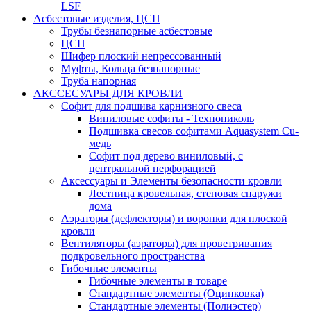
LSF
Асбестовые изделия, ЦСП
Трубы безнапорные асбестовые
ЦСП
Шифер плоский непрессованный
Муфты, Кольца безнапорные
Труба напорная
АКССЕСУАРЫ ДЛЯ КРОВЛИ
Софит для подшива карнизного свеса
Виниловые софиты - Технониколь
Подшивка свесов софитами Aquasystem Cu-
медь
Софит под дерево виниловый, с
центральной перфорацией
Аксессуары и Элементы безопасности кровли
Лестница кровельная, стеновая снаружи
дома
Аэраторы (дефлекторы) и воронки для плоской
кровли
Вентиляторы (аэраторы) для проветривания
подкровельного пространства
Гибочные элементы
Гибочные элементы в товаре
Стандартные элементы (Оцинковка)
Стандартные элементы (Полиэстер)