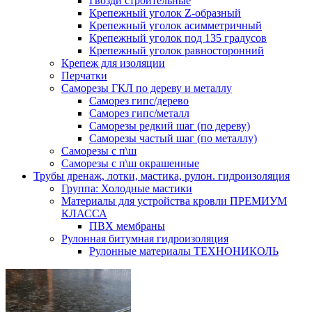
Гвозди строительные
Крепежный уголок Z-образный
Крепежный уголок асимметричный
Крепежный уголок под 135 градусов
Крепежный уголок равносторонний
Крепеж для изоляции
Перчатки
Саморезы ГКЛ по дереву и металлу
Саморез гипс/дерево
Саморез гипс/металл
Саморезы редкий шаг (по дереву)
Саморезы частый шаг (по металлу)
Саморезы с п\ш
Саморезы с п\ш окрашенные
Трубы дренаж, лотки, мастика, рулон. гидроизоляция
Группа: Холодные мастики
Материалы для устройства кровли ПРЕМИУМ
КЛАССА
ПВХ мембраны
Рулонная битумная гидроизоляция
Рулонные материалы ТЕХНОНИКОЛЬ