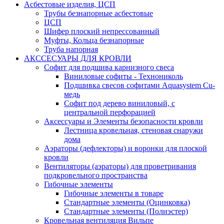
Асбестовые изделия, ЦСП
Трубы безнапорные асбестовые
ЦСП
Шифер плоский непрессованный
Муфты, Кольца безнапорные
Труба напорная
АКССЕСУАРЫ ДЛЯ КРОВЛИ
Софит для подшива карнизного свеса
Виниловые софиты - Технониколь
Подшивка свесов софитами Aquasystem Cu-
медь
Софит под дерево виниловый, с
центральной перфорацией
Аксессуары и Элементы безопасности кровли
Лестница кровельная, стеновая снаружи
дома
Аэраторы (дефлекторы) и воронки для плоской
кровли
Вентиляторы (аэраторы) для проветривания
подкровельного пространства
Гибочные элементы
Гибочные элементы в товаре
Стандартные элементы (Оцинковка)
Стандартные элементы (Полиэстер)
Кровельная вентиляция Вильпе