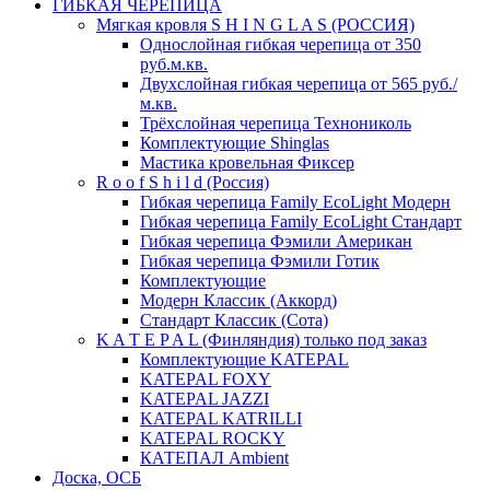
ГИБКАЯ ЧЕРЕПИЦА
Мягкая кровля S H I N G L A S (РОССИЯ)
Однослойная гибкая черепица от 350
руб.м.кв.
Двухслойная гибкая черепица от 565 руб./
м.кв.
Трёхслойная черепица Технониколь
Комплектующие Shinglas
Мастика кровельная Фиксер
R o o f S h i l d (Россия)
Гибкая черепица Family ЕсоLight Модерн
Гибкая черепица Family ЕсоLight Стандарт
Гибкая черепица Фэмили Американ
Гибкая черепица Фэмили Готик
Комплектующие
Модерн Классик (Аккорд)
Стандарт Классик (Сота)
K A T E P A L (Финляндия) только под заказ
Комплектующие KATEPAL
KATEPAL FOXY
KATEPAL JAZZI
KATEPAL KATRILLI
KATEPAL ROCKY
КАТЕПАЛ Ambient
Доска, ОСБ