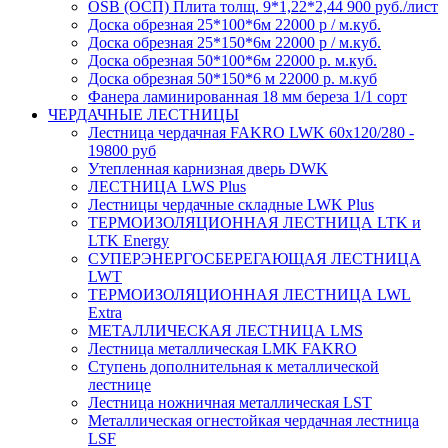
OSB (ОСП) Плита толщ. 9*1,22*2,44 900 руб./лист
Доска обрезная 25*100*6м 22000 р / м.куб.
Доска обрезная 25*150*6м 22000 р / м.куб.
Доска обрезная 50*100*6м 22000 р. м.куб.
Доска обрезная 50*150*6 м 22000 р. м.куб
Фанера ламинированная 18 мм береза 1/1 сорт
ЧЕРДАЧНЫЕ ЛЕСТНИЦЫ
Лестница чердачная FAKRO LWK 60х120/280 -
19800 руб
Утепленная карнизная дверь DWK
ЛЕСТНИЦА LWS Plus
Лестницы чердачные складные LWK Plus
ТЕРМОИЗОЛЯЦИОННАЯ ЛЕСТНИЦА LTK и
LTK Energy
СУПЕРЭНЕРГОСБЕРЕГАЮЩАЯ ЛЕСТНИЦА
LWT
ТЕРМОИЗОЛЯЦИОННАЯ ЛЕСТНИЦА LWL
Extra
МЕТАЛЛИЧЕСКАЯ ЛЕСТНИЦА LMS
Лестница металлическая LMK FAKRO
Ступень дополнительная к металлической
лестнице
Лестница ножничная металлическая LST
Металлическая огнестойкая чердачная лестница
LSF