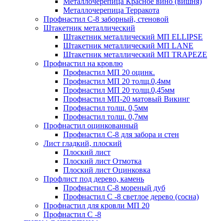
Металлочерепица Красное вино (вишня)
Металлочерепица Терракота
Профнастил С-8 заборный, стеновой
Штакетник металлический
Штакетник металлический МП ELLIPSE
Штакетник металлический МП LАNE
Штакетник металлический МП TRAPEZE
Профнастил на кровлю
Профнастил МП 20 оцинк.
Профнастил МП 20 толщ.0,4мм
Профнастил МП 20 толщ.0,45мм
Профнастил МП-20 матовый Викинг
Профнастил толщ. 0,5мм
Профнастил толщ. 0,7мм
Профнастил оцинкованный
Профнастил С-8 для забора и стен
Лист гладкий, плоский
Плоский лист
Плоский лист Отмотка
Плоский лист Оцинковка
Профлист под дерево, камень
Профнастил С-8 мореный дуб
Профнастил С -8 светлое дерево (сосна)
Профнастил для кровли МП 20
Профнастил С -8