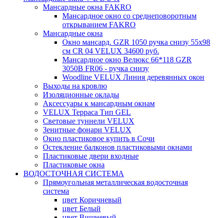
Мансардные окна FAKRO
Мансардное окно со среднеповоротным
открыванием FAKRO
Мансардные окна
Окно мансард. GZR 1050 ручка снизу 55х98
см CR 04 VELUX 34600 руб.
Мансардное окно Велюкс 66*118 GZR
3050B FR06 - ручка снизу
Woodline VELUX Линия деревянных окон
Выходы на кровлю
Изоляционные оклады
Аксессуары к мансардным окнам
VELUX Терраса Тип GEL
Световые туннели VELUX
Зенитные фонари VELUX
Окно пластиковое купить в Сочи
Остекление балконов пластиковыми окнами
Пластиковые двери входные
Пластиковые окна
ВОДОСТОЧНАЯ СИСТЕМА
Прямоугольная металлическая водосточная
система
цвет Коричневый
цвет Белый
цвет Вишневый