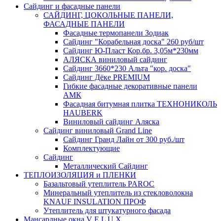
Сайдинг и фасадные панели
САЙДИНГ, ЦОКОЛЬНЫЕ ПАНЕЛИ,
ФАСАДНЫЕ ПАНЕЛИ
Фасадные термопанели Зодиак
Сайдинг "Корабельная доска" 260 руб/шт
Сайдинг Ю-Пласт Кор.бр. 3,05м*230мм
АЛЯСКА виниловый сайдинг
Сайдинг 3660*230 Альта "кор. доска"
Сайдинг Дёке PREMIUM
Гибкие фасадные декоративные панели
АМК
Фасадная битумная плитка ТЕХНОНИКОЛЬ
HAUBERK
Виниловый сайдинг Аляска
Сайдинг виниловый Grand Line
Сайдинг Гранд Лайн от 300 руб./шт
Комплектующие
Сайдинг
Металлический Сайдинг
ТЕПЛОИЗОЛЯЦИЯ и ПЛЕНКИ
Базальтовый утеплитель PAROC
Минеральный утеплитель из стекловолокна
KNAUF INSULATION ПРОФ
Утеплитель для штукатурного фасада
Мансардные окна V E L U X