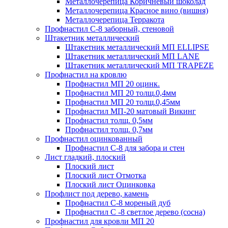
Металлочерепица Коричневый шоколад
Металлочерепица Красное вино (вишня)
Металлочерепица Терракота
Профнастил С-8 заборный, стеновой
Штакетник металлический
Штакетник металлический МП ELLIPSE
Штакетник металлический МП LАNE
Штакетник металлический МП TRAPEZE
Профнастил на кровлю
Профнастил МП 20 оцинк.
Профнастил МП 20 толщ.0,4мм
Профнастил МП 20 толщ.0,45мм
Профнастил МП-20 матовый Викинг
Профнастил толщ. 0,5мм
Профнастил толщ. 0,7мм
Профнастил оцинкованный
Профнастил С-8 для забора и стен
Лист гладкий, плоский
Плоский лист
Плоский лист Отмотка
Плоский лист Оцинковка
Профлист под дерево, камень
Профнастил С-8 мореный дуб
Профнастил С -8 светлое дерево (сосна)
Профнастил для кровли МП 20