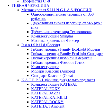
Профнастил С -8
ГИБКАЯ ЧЕРЕПИЦА
Мягкая кровля S H I N G L A S (РОССИЯ)
Однослойная гибкая черепица от 350
руб.м.кв.
Двухслойная гибкая черепица от 565 руб./
м.кв.
Трёхслойная черепица Технониколь
Комплектующие Shinglas
Мастика кровельная Фиксер
R o o f S h i l d (Россия)
Гибкая черепица Family ЕсоLight Модерн
Гибкая черепица Family ЕсоLight Стандарт
Гибкая черепица Фэмили Американ
Гибкая черепица Фэмили Готик
Комплектующие
Модерн Классик (Аккорд)
Стандарт Классик (Сота)
K A T E P A L (Финляндия) только под заказ
Комплектующие KATEPAL
KATEPAL FOXY
KATEPAL JAZZI
KATEPAL KATRILLI
KATEPAL ROCKY
КАТЕПАЛ Ambient