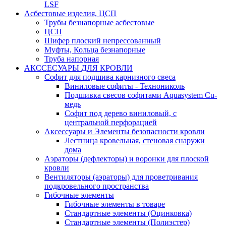
LSF
Асбестовые изделия, ЦСП
Трубы безнапорные асбестовые
ЦСП
Шифер плоский непрессованный
Муфты, Кольца безнапорные
Труба напорная
АКССЕСУАРЫ ДЛЯ КРОВЛИ
Софит для подшива карнизного свеса
Виниловые софиты - Технониколь
Подшивка свесов софитами Aquasystem Cu-
медь
Софит под дерево виниловый, с
центральной перфорацией
Аксессуары и Элементы безопасности кровли
Лестница кровельная, стеновая снаружи
дома
Аэраторы (дефлекторы) и воронки для плоской
кровли
Вентиляторы (аэраторы) для проветривания
подкровельного пространства
Гибочные элементы
Гибочные элементы в товаре
Стандартные элементы (Оцинковка)
Стандартные элементы (Полиэстер)