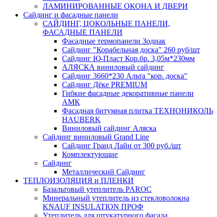
ЛАМИНИРОВАННЫЕ ОКОНА И ДВЕРИ
Сайдинг и фасадные панели
САЙДИНГ, ЦОКОЛЬНЫЕ ПАНЕЛИ,
ФАСАДНЫЕ ПАНЕЛИ
Фасадные термопанели Зодиак
Сайдинг "Корабельная доска" 260 руб/шт
Сайдинг Ю-Пласт Кор.бр. 3,05м*230мм
АЛЯСКА виниловый сайдинг
Сайдинг 3660*230 Альта "кор. доска"
Сайдинг Дёке PREMIUM
Гибкие фасадные декоративные панели
АМК
Фасадная битумная плитка ТЕХНОНИКОЛЬ
HAUBERK
Виниловый сайдинг Аляска
Сайдинг виниловый Grand Line
Сайдинг Гранд Лайн от 300 руб./шт
Комплектующие
Сайдинг
Металлический Сайдинг
ТЕПЛОИЗОЛЯЦИЯ и ПЛЕНКИ
Базальтовый утеплитель PAROC
Минеральный утеплитель из стекловолокна
KNAUF INSULATION ПРОФ
Утеплитель для штукатурного фасада