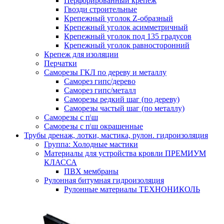
Перфорированный крепеж
Гвозди строительные
Крепежный уголок Z-образный
Крепежный уголок асимметричный
Крепежный уголок под 135 градусов
Крепежный уголок равносторонний
Крепеж для изоляции
Перчатки
Саморезы ГКЛ по дереву и металлу
Саморез гипс/дерево
Саморез гипс/металл
Саморезы редкий шаг (по дереву)
Саморезы частый шаг (по металлу)
Саморезы с п\ш
Саморезы с п\ш окрашенные
Трубы дренаж, лотки, мастика, рулон. гидроизоляция
Группа: Холодные мастики
Материалы для устройства кровли ПРЕМИУМ
КЛАССА
ПВХ мембраны
Рулонная битумная гидроизоляция
Рулонные материалы ТЕХНОНИКОЛЬ