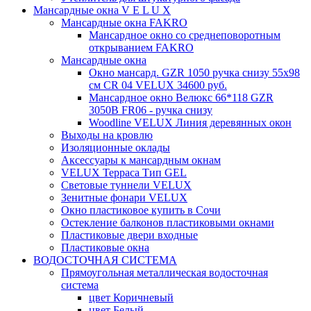
Мансардные окна V E L U X
Мансардные окна FAKRO
Мансардное окно со среднеповоротным
открыванием FAKRO
Мансардные окна
Окно мансард. GZR 1050 ручка снизу 55х98
см CR 04 VELUX 34600 руб.
Мансардное окно Велюкс 66*118 GZR
3050B FR06 - ручка снизу
Woodline VELUX Линия деревянных окон
Выходы на кровлю
Изоляционные оклады
Аксессуары к мансардным окнам
VELUX Терраса Тип GEL
Световые туннели VELUX
Зенитные фонари VELUX
Окно пластиковое купить в Сочи
Остекление балконов пластиковыми окнами
Пластиковые двери входные
Пластиковые окна
ВОДОСТОЧНАЯ СИСТЕМА
Прямоугольная металлическая водосточная
система
цвет Коричневый
цвет Белый