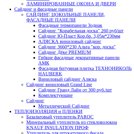
ЛАМИНИРОВАННЫЕ ОКОНА И ДВЕРИ
Сайдинг и фасадные панели
САЙДИНГ, ЦОКОЛЬНЫЕ ПАНЕЛИ,
ФАСАДНЫЕ ПАНЕЛИ
Фасадные термопанели Зодиак
Сайдинг "Корабельная доска" 260 руб/шт
Сайдинг Ю-Пласт Кор.бр. 3,05м*230мм
АЛЯСКА виниловый сайдинг
Сайдинг 3660*230 Альта "кор. доска"
Сайдинг Дёке PREMIUM
Гибкие фасадные декоративные панели
АМК
Фасадная битумная плитка ТЕХНОНИКОЛЬ
HAUBERK
Виниловый сайдинг Аляска
Сайдинг виниловый Grand Line
Сайдинг Гранд Лайн от 300 руб./шт
Комплектующие
Сайдинг
Металлический Сайдинг
ТЕПЛОИЗОЛЯЦИЯ и ПЛЕНКИ
Базальтовый утеплитель PAROC
Минеральный утеплитель из стекловолокна
KNAUF INSULATION ПРОФ
Утеплитель для штукатурного фасада