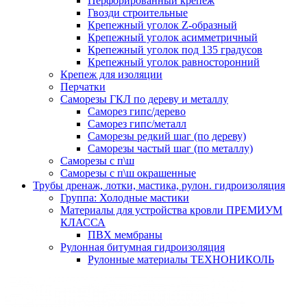
Перфорированный крепеж
Гвозди строительные
Крепежный уголок Z-образный
Крепежный уголок асимметричный
Крепежный уголок под 135 градусов
Крепежный уголок равносторонний
Крепеж для изоляции
Перчатки
Саморезы ГКЛ по дереву и металлу
Саморез гипс/дерево
Саморез гипс/металл
Саморезы редкий шаг (по дереву)
Саморезы частый шаг (по металлу)
Саморезы с п\ш
Саморезы с п\ш окрашенные
Трубы дренаж, лотки, мастика, рулон. гидроизоляция
Группа: Холодные мастики
Материалы для устройства кровли ПРЕМИУМ
КЛАССА
ПВХ мембраны
Рулонная битумная гидроизоляция
Рулонные материалы ТЕХНОНИКОЛЬ