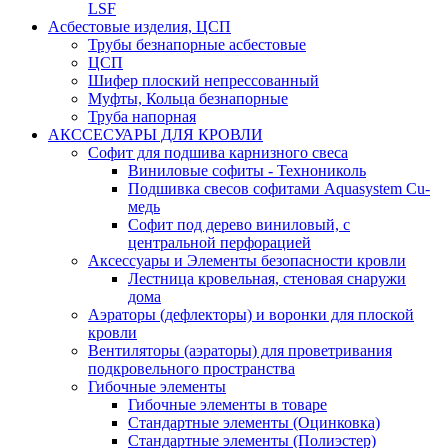
LSF
Асбестовые изделия, ЦСП
Трубы безнапорные асбестовые
ЦСП
Шифер плоский непрессованный
Муфты, Кольца безнапорные
Труба напорная
АКССЕСУАРЫ ДЛЯ КРОВЛИ
Софит для подшива карнизного свеса
Виниловые софиты - Технониколь
Подшивка свесов софитами Aquasystem Cu-
медь
Софит под дерево виниловый, с
центральной перфорацией
Аксессуары и Элементы безопасности кровли
Лестница кровельная, стеновая снаружи
дома
Аэраторы (дефлекторы) и воронки для плоской
кровли
Вентиляторы (аэраторы) для проветривания
подкровельного пространства
Гибочные элементы
Гибочные элементы в товаре
Стандартные элементы (Оцинковка)
Стандартные элементы (Полиэстер)