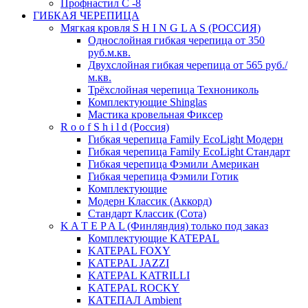
Профнастил С -8
ГИБКАЯ ЧЕРЕПИЦА
Мягкая кровля S H I N G L A S (РОССИЯ)
Однослойная гибкая черепица от 350
руб.м.кв.
Двухслойная гибкая черепица от 565 руб./
м.кв.
Трёхслойная черепица Технониколь
Комплектующие Shinglas
Мастика кровельная Фиксер
R o o f S h i l d (Россия)
Гибкая черепица Family ЕсоLight Модерн
Гибкая черепица Family ЕсоLight Стандарт
Гибкая черепица Фэмили Американ
Гибкая черепица Фэмили Готик
Комплектующие
Модерн Классик (Аккорд)
Стандарт Классик (Сота)
K A T E P A L (Финляндия) только под заказ
Комплектующие KATEPAL
KATEPAL FOXY
KATEPAL JAZZI
KATEPAL KATRILLI
KATEPAL ROCKY
КАТЕПАЛ Ambient