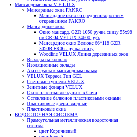
Мансардные окна V E L U X
Мансардные окна FAKRO
Мансардное окно со среднеповоротным
открыванием FAKRO
Мансардные окна
Окно мансард. GZR 1050 ручка снизу 55х98
см CR 04 VELUX 34600 руб.
Мансардное окно Велюкс 66*118 GZR
3050B FR06 - ручка снизу
Woodline VELUX Линия деревянных окон
Выходы на кровлю
Изоляционные оклады
Аксессуары к мансардным окнам
VELUX Терраса Тип GEL
Световые туннели VELUX
Зенитные фонари VELUX
Окно пластиковое купить в Сочи
Остекление балконов пластиковыми окнами
Пластиковые двери входные
Пластиковые окна
ВОДОСТОЧНАЯ СИСТЕМА
Прямоугольная металлическая водосточная
система
цвет Коричневый
цвет Белый