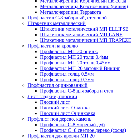
Металлочерепица Коричневый шоколад
Металлочерепица Красное вино (вишня)
Металлочерепица Терракота
Профнастил С-8 заборный, стеновой
Штакетник металлический
Штакетник металлический МП ELLIPSE
Штакетник металлический МП LАNE
Штакетник металлический МП TRAPEZE
Профнастил на кровлю
Профнастил МП 20 оцинк.
Профнастил МП 20 толщ.0,4мм
Профнастил МП 20 толщ.0,45мм
Профнастил МП-20 матовый Викинг
Профнастил толщ. 0,5мм
Профнастил толщ. 0,7мм
Профнастил оцинкованный
Профнастил С-8 для забора и стен
Лист гладкий, плоский
Плоский лист
Плоский лист Отмотка
Плоский лист Оцинковка
Профлист под дерево, камень
Профнастил С-8 мореный дуб
Профнастил С -8 светлое дерево (сосна)
Профнастил для кровли МП 20