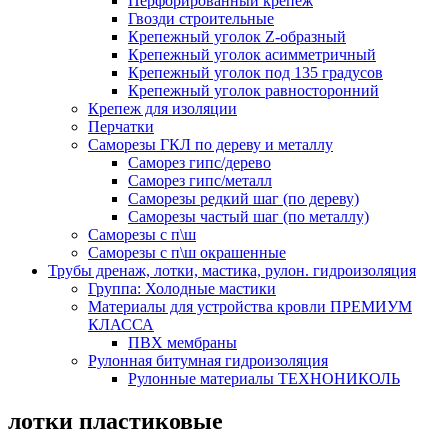
Перфорированный крепеж
Гвозди строительные
Крепежный уголок Z-образный
Крепежный уголок асимметричный
Крепежный уголок под 135 градусов
Крепежный уголок равносторонний
Крепеж для изоляции
Перчатки
Саморезы ГКЛ по дереву и металлу
Саморез гипс/дерево
Саморез гипс/металл
Саморезы редкий шаг (по дереву)
Саморезы частый шаг (по металлу)
Саморезы с п\ш
Саморезы с п\ш окрашенные
Трубы дренаж, лотки, мастика, рулон. гидроизоляция
Группа: Холодные мастики
Материалы для устройства кровли ПРЕМИУМ
КЛАССА
ПВХ мембраны
Рулонная битумная гидроизоляция
Рулонные материалы ТЕХНОНИКОЛЬ
лотки пластиковые