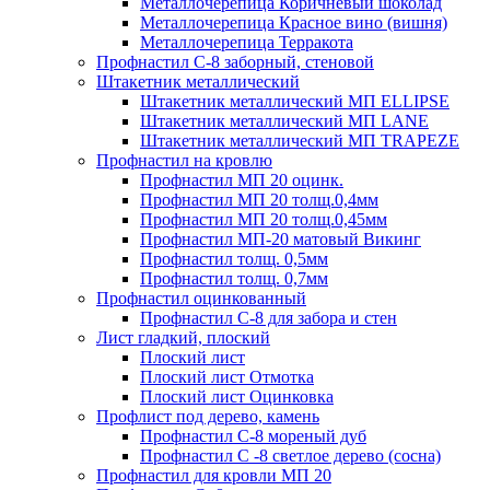
Металлочерепица Коричневый шоколад
Металлочерепица Красное вино (вишня)
Металлочерепица Терракота
Профнастил С-8 заборный, стеновой
Штакетник металлический
Штакетник металлический МП ELLIPSE
Штакетник металлический МП LАNE
Штакетник металлический МП TRAPEZE
Профнастил на кровлю
Профнастил МП 20 оцинк.
Профнастил МП 20 толщ.0,4мм
Профнастил МП 20 толщ.0,45мм
Профнастил МП-20 матовый Викинг
Профнастил толщ. 0,5мм
Профнастил толщ. 0,7мм
Профнастил оцинкованный
Профнастил С-8 для забора и стен
Лист гладкий, плоский
Плоский лист
Плоский лист Отмотка
Плоский лист Оцинковка
Профлист под дерево, камень
Профнастил С-8 мореный дуб
Профнастил С -8 светлое дерево (сосна)
Профнастил для кровли МП 20