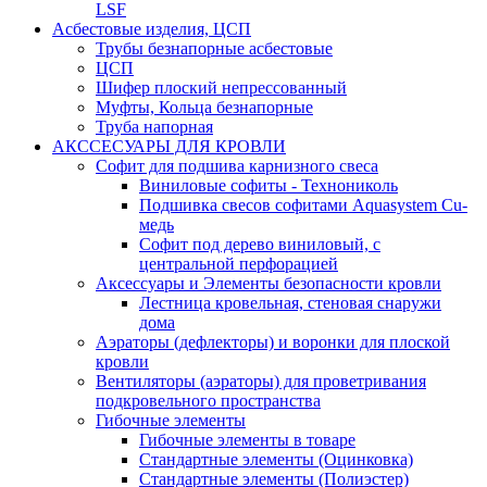
LSF
Асбестовые изделия, ЦСП
Трубы безнапорные асбестовые
ЦСП
Шифер плоский непрессованный
Муфты, Кольца безнапорные
Труба напорная
АКССЕСУАРЫ ДЛЯ КРОВЛИ
Софит для подшива карнизного свеса
Виниловые софиты - Технониколь
Подшивка свесов софитами Aquasystem Cu-
медь
Софит под дерево виниловый, с
центральной перфорацией
Аксессуары и Элементы безопасности кровли
Лестница кровельная, стеновая снаружи
дома
Аэраторы (дефлекторы) и воронки для плоской
кровли
Вентиляторы (аэраторы) для проветривания
подкровельного пространства
Гибочные элементы
Гибочные элементы в товаре
Стандартные элементы (Оцинковка)
Стандартные элементы (Полиэстер)