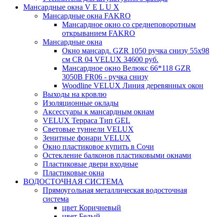
Мансардные окна V E L U X
Мансардные окна FAKRO
Мансардное окно со среднеповоротным
открыванием FAKRO
Мансардные окна
Окно мансард. GZR 1050 ручка снизу 55х98
см CR 04 VELUX 34600 руб.
Мансардное окно Велюкс 66*118 GZR
3050B FR06 - ручка снизу
Woodline VELUX Линия деревянных окон
Выходы на кровлю
Изоляционные оклады
Аксессуары к мансардным окнам
VELUX Терраса Тип GEL
Световые туннели VELUX
Зенитные фонари VELUX
Окно пластиковое купить в Сочи
Остекление балконов пластиковыми окнами
Пластиковые двери входные
Пластиковые окна
ВОДОСТОЧНАЯ СИСТЕМА
Прямоугольная металлическая водосточная
система
цвет Коричневый
цвет Белый