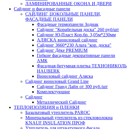
ЛАМИНИРОВАННЫЕ ОКОНА И ДВЕРИ
Сайдинг и фасадные панели
САЙДИНГ, ЦОКОЛЬНЫЕ ПАНЕЛИ,
ФАСАДНЫЕ ПАНЕЛИ
Фасадные термопанели Зодиак
Сайдинг "Корабельная доска" 260 руб/шт
Сайдинг Ю-Пласт Кор.бр. 3,05м*230мм
АЛЯСКА виниловый сайдинг
Сайдинг 3660*230 Альта "кор. доска"
Сайдинг Дёке PREMIUM
Гибкие фасадные декоративные панели
АМК
Фасадная битумная плитка ТЕХНОНИКОЛЬ
HAUBERK
Виниловый сайдинг Аляска
Сайдинг виниловый Grand Line
Сайдинг Гранд Лайн от 300 руб./шт
Комплектующие
Сайдинг
Металлический Сайдинг
ТЕПЛОИЗОЛЯЦИЯ и ПЛЕНКИ
Базальтовый утеплитель PAROC
Минеральный утеплитель из стекловолокна
KNAUF INSULATION ПРОФ
Утеплитель для штукатурного фасада