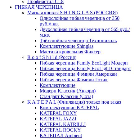
Профнастил С -8
ГИБКАЯ ЧЕРЕПИЦА
Мягкая кровля S H I N G L A S (РОССИЯ)
Однослойная гибкая черепица от 350
руб.м.кв.
Двухслойная гибкая черепица от 565 руб./
м.кв.
Трёхслойная черепица Технониколь
Комплектующие Shinglas
Мастика кровельная Фиксер
R o o f S h i l d (Россия)
Гибкая черепица Family ЕсоLight Модерн
Гибкая черепица Family ЕсоLight Стандарт
Гибкая черепица Фэмили Американ
Гибкая черепица Фэмили Готик
Комплектующие
Модерн Классик (Аккорд)
Стандарт Классик (Сота)
K A T E P A L (Финляндия) только под заказ
Комплектующие KATEPAL
KATEPAL FOXY
KATEPAL JAZZI
KATEPAL KATRILLI
KATEPAL ROCKY
КАТЕПАЛ Ambient