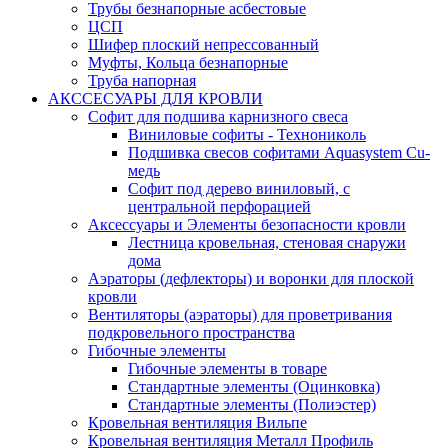
Трубы безнапорные асбестовые
ЦСП
Шифер плоский непрессованный
Муфты, Кольца безнапорные
Труба напорная
АКССЕСУАРЫ ДЛЯ КРОВЛИ
Софит для подшива карнизного свеса
Виниловые софиты - Технониколь
Подшивка свесов софитами Aquasystem Cu-
медь
Софит под дерево виниловый, с
центральной перфорацией
Аксессуары и Элементы безопасности кровли
Лестница кровельная, стеновая снаружи
дома
Аэраторы (дефлекторы) и воронки для плоской
кровли
Вентиляторы (аэраторы) для проветривания
подкровельного пространства
Гибочные элементы
Гибочные элементы в товаре
Стандартные элементы (Оцинковка)
Стандартные элементы (Полиэстер)
Кровельная вентиляция Вильпе
Кровельная вентиляция Металл Профиль