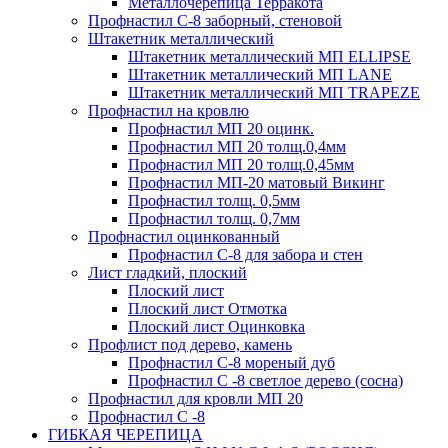
Металлочерепица Терракота
Профнастил С-8 заборный, стеновой
Штакетник металлический
Штакетник металлический МП ELLIPSE
Штакетник металлический МП LАNE
Штакетник металлический МП TRAPEZE
Профнастил на кровлю
Профнастил МП 20 оцинк.
Профнастил МП 20 толщ.0,4мм
Профнастил МП 20 толщ.0,45мм
Профнастил МП-20 матовый Викинг
Профнастил толщ. 0,5мм
Профнастил толщ. 0,7мм
Профнастил оцинкованный
Профнастил С-8 для забора и стен
Лист гладкий, плоский
Плоский лист
Плоский лист Отмотка
Плоский лист Оцинковка
Профлист под дерево, камень
Профнастил С-8 мореный дуб
Профнастил С -8 светлое дерево (сосна)
Профнастил для кровли МП 20
Профнастил С -8
ГИБКАЯ ЧЕРЕПИЦА