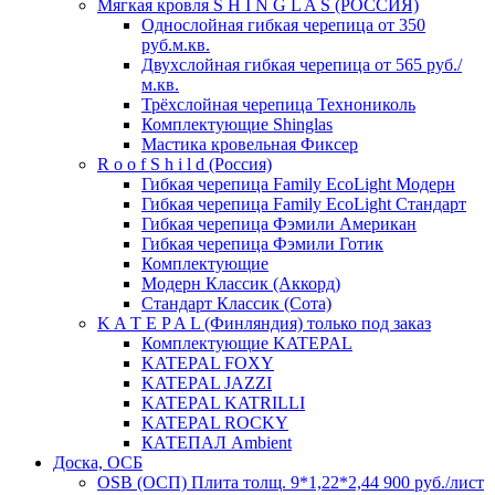
Мягкая кровля S H I N G L A S (РОССИЯ)
Однослойная гибкая черепица от 350
руб.м.кв.
Двухслойная гибкая черепица от 565 руб./
м.кв.
Трёхслойная черепица Технониколь
Комплектующие Shinglas
Мастика кровельная Фиксер
R o o f S h i l d (Россия)
Гибкая черепица Family ЕсоLight Модерн
Гибкая черепица Family ЕсоLight Стандарт
Гибкая черепица Фэмили Американ
Гибкая черепица Фэмили Готик
Комплектующие
Модерн Классик (Аккорд)
Стандарт Классик (Сота)
K A T E P A L (Финляндия) только под заказ
Комплектующие KATEPAL
KATEPAL FOXY
KATEPAL JAZZI
KATEPAL KATRILLI
KATEPAL ROCKY
КАТЕПАЛ Ambient
Доска, ОСБ
OSB (ОСП) Плита толщ. 9*1,22*2,44 900 руб./лист