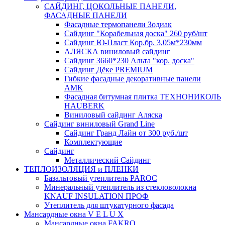
САЙДИНГ, ЦОКОЛЬНЫЕ ПАНЕЛИ,
ФАСАДНЫЕ ПАНЕЛИ
Фасадные термопанели Зодиак
Сайдинг "Корабельная доска" 260 руб/шт
Сайдинг Ю-Пласт Кор.бр. 3,05м*230мм
АЛЯСКА виниловый сайдинг
Сайдинг 3660*230 Альта "кор. доска"
Сайдинг Дёке PREMIUM
Гибкие фасадные декоративные панели
АМК
Фасадная битумная плитка ТЕХНОНИКОЛЬ
HAUBERK
Виниловый сайдинг Аляска
Сайдинг виниловый Grand Line
Сайдинг Гранд Лайн от 300 руб./шт
Комплектующие
Сайдинг
Металлический Сайдинг
ТЕПЛОИЗОЛЯЦИЯ и ПЛЕНКИ
Базальтовый утеплитель PAROC
Минеральный утеплитель из стекловолокна
KNAUF INSULATION ПРОФ
Утеплитель для штукатурного фасада
Мансардные окна V E L U X
Мансардные окна FAKRO