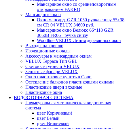
Мансардное окно со среднеповоротным
открыванием FAKRO
Мансардные окна
Окно мансард. GZR 1050 ручка снизу 55х98
см CR 04 VELUX 34600 руб.
Мансардное окно Велюкс 66*118 GZR
3050B FR06 - ручка снизу
Woodline VELUX Линия деревянных окон
Выходы на кровлю
Изоляционные оклады
Аксессуары к мансардным окнам
VELUX Терраса Тип GEL
Световые туннели VELUX
Зенитные фонари VELUX
Окно пластиковое купить в Сочи
Остекление балконов пластиковыми окнами
Пластиковые двери входные
Пластиковые окна
ВОДОСТОЧНАЯ СИСТЕМА
Прямоугольная металлическая водосточная
система
цвет Коричневый
цвет Белый
цвет Вишневый
Круглая металлическая водосточная система