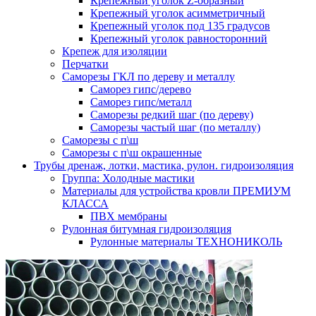
Крепежный уголок Z-образный
Крепежный уголок асимметричный
Крепежный уголок под 135 градусов
Крепежный уголок равносторонний
Крепеж для изоляции
Перчатки
Саморезы ГКЛ по дереву и металлу
Саморез гипс/дерево
Саморез гипс/металл
Саморезы редкий шаг (по дереву)
Саморезы частый шаг (по металлу)
Саморезы с п\ш
Саморезы с п\ш окрашенные
Трубы дренаж, лотки, мастика, рулон. гидроизоляция
Группа: Холодные мастики
Материалы для устройства кровли ПРЕМИУМ
КЛАССА
ПВХ мембраны
Рулонная битумная гидроизоляция
Рулонные материалы ТЕХНОНИКОЛЬ