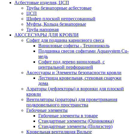
Асбестовые изделия, ЦСП
Трубы безнапорные асбестовые
ЦСП
Шифер плоский непрессованный
Муфты, Кольца безнапорные
Труба напорная
АКССЕСУАРЫ ДЛЯ КРОВЛИ
Софит для подшива карнизного свеса
Виниловые софиты - Технониколь
Подшивка свесов софитами Aquasystem Cu-
медь
Софит под дерево виниловый, с
центральной перфорацией
Аксессуары и Элементы безопасности кровли
Лестница кровельная, стеновая снаружи
дома
Аэраторы (дефлекторы) и воронки для плоской
кровли
Вентиляторы (аэраторы) для проветривания
подкровельного пространства
Гибочные элементы
Гибочные элементы в товаре
Стандартные элементы (Оцинковка)
Стандартные элементы (Полиэстер)
Кровельная вентиляция Вильпе