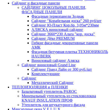
Сайдинг и фасадные панели
САЙДИНГ, ЦОКОЛЬНЫЕ ПАНЕЛИ,
ФАСАДНЫЕ ПАНЕЛИ
Фасадные термопанели Зодиак
Сайдинг "Корабельная доска" 260 руб/шт
Сайдинг Ю-Пласт Кор.бр. 3,05м*230мм
АЛЯСКА виниловый сайдинг
Сайдинг 3660*230 Альта "кор. доска"
Сайдинг Дёке PREMIUM
Гибкие фасадные декоративные панели
АМК
Фасадная битумная плитка ТЕХНОНИКОЛЬ
HAUBERK
Виниловый сайдинг Аляска
Сайдинг виниловый Grand Line
Сайдинг Гранд Лайн от 300 руб./шт
Комплектующие
Сайдинг
Металлический Сайдинг
ТЕПЛОИЗОЛЯЦИЯ и ПЛЕНКИ
Базальтовый утеплитель PAROC
Минеральный утеплитель из стекловолокна
KNAUF INSULATION ПРОФ
Утеплитель для штукатурного фасада
Мансардные окна V E L U X