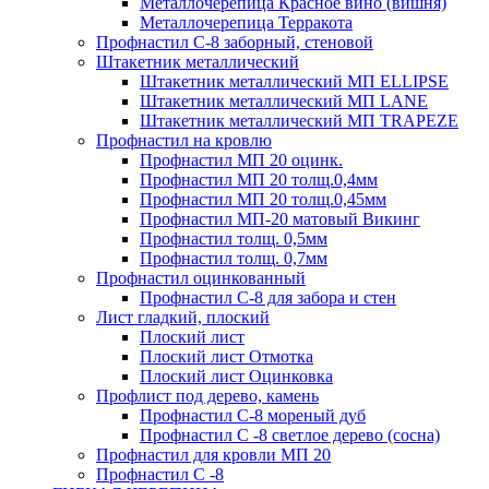
Металлочерепица Красное вино (вишня)
Металлочерепица Терракота
Профнастил С-8 заборный, стеновой
Штакетник металлический
Штакетник металлический МП ELLIPSE
Штакетник металлический МП LАNE
Штакетник металлический МП TRAPEZE
Профнастил на кровлю
Профнастил МП 20 оцинк.
Профнастил МП 20 толщ.0,4мм
Профнастил МП 20 толщ.0,45мм
Профнастил МП-20 матовый Викинг
Профнастил толщ. 0,5мм
Профнастил толщ. 0,7мм
Профнастил оцинкованный
Профнастил С-8 для забора и стен
Лист гладкий, плоский
Плоский лист
Плоский лист Отмотка
Плоский лист Оцинковка
Профлист под дерево, камень
Профнастил С-8 мореный дуб
Профнастил С -8 светлое дерево (сосна)
Профнастил для кровли МП 20
Профнастил С -8