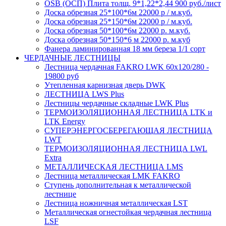
OSB (ОСП) Плита толщ. 9*1,22*2,44 900 руб./лист
Доска обрезная 25*100*6м 22000 р / м.куб.
Доска обрезная 25*150*6м 22000 р / м.куб.
Доска обрезная 50*100*6м 22000 р. м.куб.
Доска обрезная 50*150*6 м 22000 р. м.куб
Фанера ламинированная 18 мм береза 1/1 сорт
ЧЕРДАЧНЫЕ ЛЕСТНИЦЫ
Лестница чердачная FAKRO LWK 60х120/280 -
19800 руб
Утепленная карнизная дверь DWK
ЛЕСТНИЦА LWS Plus
Лестницы чердачные складные LWK Plus
ТЕРМОИЗОЛЯЦИОННАЯ ЛЕСТНИЦА LTK и
LTK Energy
СУПЕРЭНЕРГОСБЕРЕГАЮЩАЯ ЛЕСТНИЦА
LWT
ТЕРМОИЗОЛЯЦИОННАЯ ЛЕСТНИЦА LWL
Extra
МЕТАЛЛИЧЕСКАЯ ЛЕСТНИЦА LMS
Лестница металлическая LMK FAKRO
Ступень дополнительная к металлической
лестнице
Лестница ножничная металлическая LST
Металлическая огнестойкая чердачная лестница
LSF