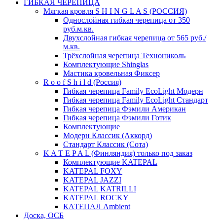
ГИБКАЯ ЧЕРЕПИЦА
Мягкая кровля S H I N G L A S (РОССИЯ)
Однослойная гибкая черепица от 350
руб.м.кв.
Двухслойная гибкая черепица от 565 руб./
м.кв.
Трёхслойная черепица Технониколь
Комплектующие Shinglas
Мастика кровельная Фиксер
R o o f S h i l d (Россия)
Гибкая черепица Family ЕсоLight Модерн
Гибкая черепица Family ЕсоLight Стандарт
Гибкая черепица Фэмили Американ
Гибкая черепица Фэмили Готик
Комплектующие
Модерн Классик (Аккорд)
Стандарт Классик (Сота)
K A T E P A L (Финляндия) только под заказ
Комплектующие KATEPAL
KATEPAL FOXY
KATEPAL JAZZI
KATEPAL KATRILLI
KATEPAL ROCKY
КАТЕПАЛ Ambient
Доска, ОСБ