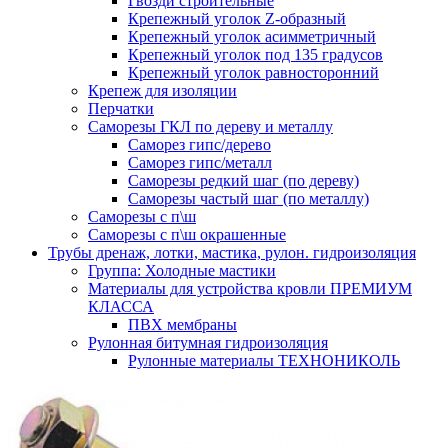
Гвозди строительные
Крепежный уголок Z-образный
Крепежный уголок асимметричный
Крепежный уголок под 135 градусов
Крепежный уголок равносторонний
Крепеж для изоляции
Перчатки
Саморезы ГКЛ по дереву и металлу
Саморез гипс/дерево
Саморез гипс/металл
Саморезы редкий шаг (по дереву)
Саморезы частый шаг (по металлу)
Саморезы с п\ш
Саморезы с п\ш окрашенные
Трубы дренаж, лотки, мастика, рулон. гидроизоляция
Группа: Холодные мастики
Материалы для устройства кровли ПРЕМИУМ
КЛАССА
ПВХ мембраны
Рулонная битумная гидроизоляция
Рулонные материалы ТЕХНОНИКОЛЬ