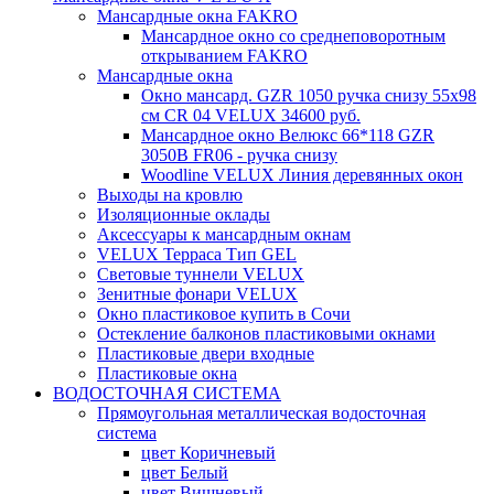
Мансардные окна FAKRO
Мансардное окно со среднеповоротным
открыванием FAKRO
Мансардные окна
Окно мансард. GZR 1050 ручка снизу 55х98
см CR 04 VELUX 34600 руб.
Мансардное окно Велюкс 66*118 GZR
3050B FR06 - ручка снизу
Woodline VELUX Линия деревянных окон
Выходы на кровлю
Изоляционные оклады
Аксессуары к мансардным окнам
VELUX Терраса Тип GEL
Световые туннели VELUX
Зенитные фонари VELUX
Окно пластиковое купить в Сочи
Остекление балконов пластиковыми окнами
Пластиковые двери входные
Пластиковые окна
ВОДОСТОЧНАЯ СИСТЕМА
Прямоугольная металлическая водосточная
система
цвет Коричневый
цвет Белый
цвет Вишневый