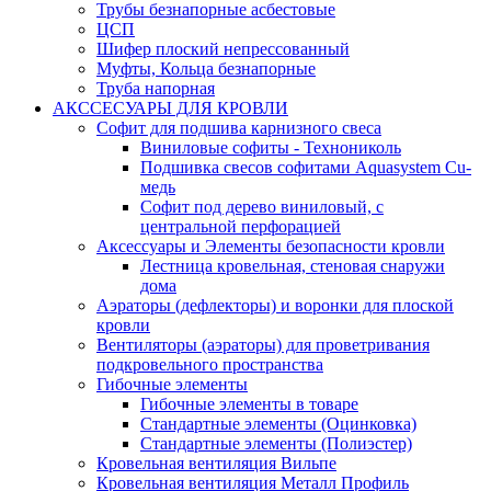
Трубы безнапорные асбестовые
ЦСП
Шифер плоский непрессованный
Муфты, Кольца безнапорные
Труба напорная
АКССЕСУАРЫ ДЛЯ КРОВЛИ
Софит для подшива карнизного свеса
Виниловые софиты - Технониколь
Подшивка свесов софитами Aquasystem Cu-
медь
Софит под дерево виниловый, с
центральной перфорацией
Аксессуары и Элементы безопасности кровли
Лестница кровельная, стеновая снаружи
дома
Аэраторы (дефлекторы) и воронки для плоской
кровли
Вентиляторы (аэраторы) для проветривания
подкровельного пространства
Гибочные элементы
Гибочные элементы в товаре
Стандартные элементы (Оцинковка)
Стандартные элементы (Полиэстер)
Кровельная вентиляция Вильпе
Кровельная вентиляция Металл Профиль