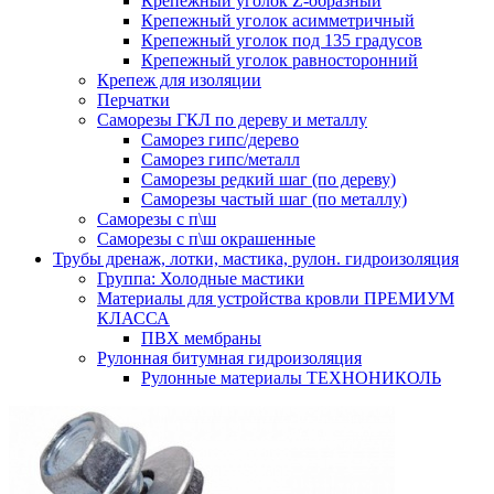
Крепежный уголок Z-образный
Крепежный уголок асимметричный
Крепежный уголок под 135 градусов
Крепежный уголок равносторонний
Крепеж для изоляции
Перчатки
Саморезы ГКЛ по дереву и металлу
Саморез гипс/дерево
Саморез гипс/металл
Саморезы редкий шаг (по дереву)
Саморезы частый шаг (по металлу)
Саморезы с п\ш
Саморезы с п\ш окрашенные
Трубы дренаж, лотки, мастика, рулон. гидроизоляция
Группа: Холодные мастики
Материалы для устройства кровли ПРЕМИУМ
КЛАССА
ПВХ мембраны
Рулонная битумная гидроизоляция
Рулонные материалы ТЕХНОНИКОЛЬ