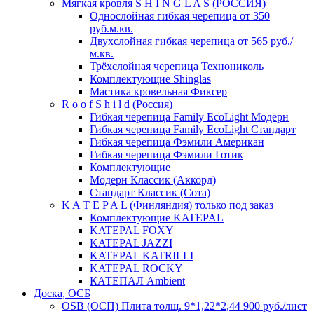
Мягкая кровля S H I N G L A S (РОССИЯ)
Однослойная гибкая черепица от 350
руб.м.кв.
Двухслойная гибкая черепица от 565 руб./
м.кв.
Трёхслойная черепица Технониколь
Комплектующие Shinglas
Мастика кровельная Фиксер
R o o f S h i l d (Россия)
Гибкая черепица Family ЕсоLight Модерн
Гибкая черепица Family ЕсоLight Стандарт
Гибкая черепица Фэмили Американ
Гибкая черепица Фэмили Готик
Комплектующие
Модерн Классик (Аккорд)
Стандарт Классик (Сота)
K A T E P A L (Финляндия) только под заказ
Комплектующие KATEPAL
KATEPAL FOXY
KATEPAL JAZZI
KATEPAL KATRILLI
KATEPAL ROCKY
КАТЕПАЛ Ambient
Доска, ОСБ
OSB (ОСП) Плита толщ. 9*1,22*2,44 900 руб./лист