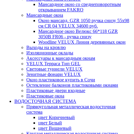
Мансардное окно со среднеповоротным
открыванием FAKRO
Мансардные окна
Окно мансард. GZR 1050 ручка снизу 55х98
см CR 04 VELUX 34600 руб.
Мансардное окно Велюкс 66*118 GZR
3050B FR06 - ручка снизу
Woodline VELUX Линия деревянных окон
Выходы на кровлю
Изоляционные оклады
Аксессуары к мансардным окнам
VELUX Терраса Тип GEL
Световые туннели VELUX
Зенитные фонари VELUX
Окно пластиковое купить в Сочи
Остекление балконов пластиковыми окнами
Пластиковые двери входные
Пластиковые окна
ВОДОСТОЧНАЯ СИСТЕМА
Прямоугольная металлическая водосточная
система
цвет Коричневый
цвет Белый
цвет Вишневый
Круглая металлическая водосточная система