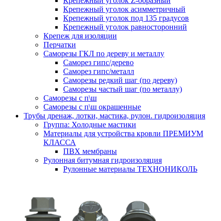
Крепежный уголок Z-образный
Крепежный уголок асимметричный
Крепежный уголок под 135 градусов
Крепежный уголок равносторонний
Крепеж для изоляции
Перчатки
Саморезы ГКЛ по дереву и металлу
Саморез гипс/дерево
Саморез гипс/металл
Саморезы редкий шаг (по дереву)
Саморезы частый шаг (по металлу)
Саморезы с п\ш
Саморезы с п\ш окрашенные
Трубы дренаж, лотки, мастика, рулон. гидроизоляция
Группа: Холодные мастики
Материалы для устройства кровли ПРЕМИУМ
КЛАССА
ПВХ мембраны
Рулонная битумная гидроизоляция
Рулонные материалы ТЕХНОНИКОЛЬ