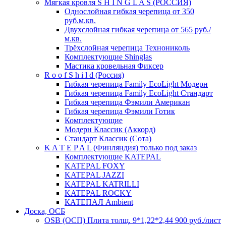
Мягкая кровля S H I N G L A S (РОССИЯ)
Однослойная гибкая черепица от 350
руб.м.кв.
Двухслойная гибкая черепица от 565 руб./
м.кв.
Трёхслойная черепица Технониколь
Комплектующие Shinglas
Мастика кровельная Фиксер
R o o f S h i l d (Россия)
Гибкая черепица Family ЕсоLight Модерн
Гибкая черепица Family ЕсоLight Стандарт
Гибкая черепица Фэмили Американ
Гибкая черепица Фэмили Готик
Комплектующие
Модерн Классик (Аккорд)
Стандарт Классик (Сота)
K A T E P A L (Финляндия) только под заказ
Комплектующие KATEPAL
KATEPAL FOXY
KATEPAL JAZZI
KATEPAL KATRILLI
KATEPAL ROCKY
КАТЕПАЛ Ambient
Доска, ОСБ
OSB (ОСП) Плита толщ. 9*1,22*2,44 900 руб./лист