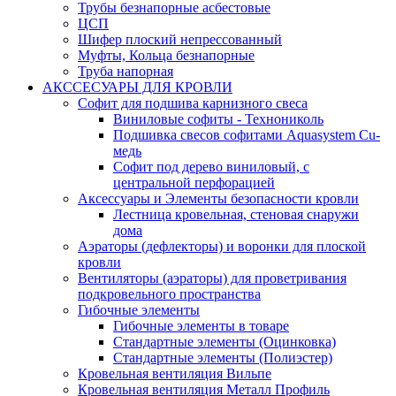
Трубы безнапорные асбестовые
ЦСП
Шифер плоский непрессованный
Муфты, Кольца безнапорные
Труба напорная
АКССЕСУАРЫ ДЛЯ КРОВЛИ
Софит для подшива карнизного свеса
Виниловые софиты - Технониколь
Подшивка свесов софитами Aquasystem Cu-
медь
Софит под дерево виниловый, с
центральной перфорацией
Аксессуары и Элементы безопасности кровли
Лестница кровельная, стеновая снаружи
дома
Аэраторы (дефлекторы) и воронки для плоской
кровли
Вентиляторы (аэраторы) для проветривания
подкровельного пространства
Гибочные элементы
Гибочные элементы в товаре
Стандартные элементы (Оцинковка)
Стандартные элементы (Полиэстер)
Кровельная вентиляция Вильпе
Кровельная вентиляция Металл Профиль