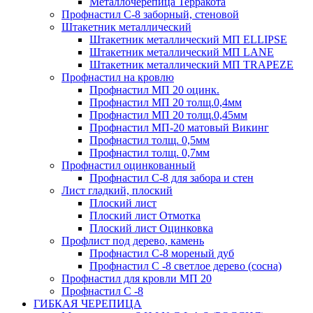
Металлочерепица Терракота
Профнастил С-8 заборный, стеновой
Штакетник металлический
Штакетник металлический МП ELLIPSE
Штакетник металлический МП LАNE
Штакетник металлический МП TRAPEZE
Профнастил на кровлю
Профнастил МП 20 оцинк.
Профнастил МП 20 толщ.0,4мм
Профнастил МП 20 толщ.0,45мм
Профнастил МП-20 матовый Викинг
Профнастил толщ. 0,5мм
Профнастил толщ. 0,7мм
Профнастил оцинкованный
Профнастил С-8 для забора и стен
Лист гладкий, плоский
Плоский лист
Плоский лист Отмотка
Плоский лист Оцинковка
Профлист под дерево, камень
Профнастил С-8 мореный дуб
Профнастил С -8 светлое дерево (сосна)
Профнастил для кровли МП 20
Профнастил С -8
ГИБКАЯ ЧЕРЕПИЦА