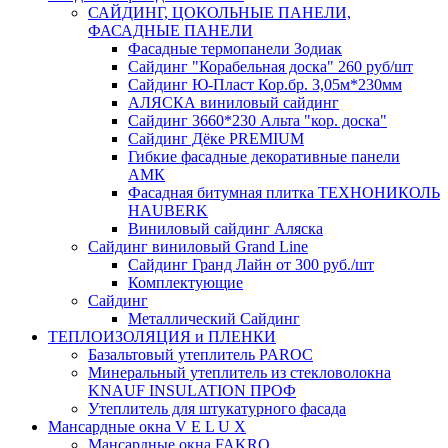
САЙДИНГ, ЦОКОЛЬНЫЕ ПАНЕЛИ,
ФАСАДНЫЕ ПАНЕЛИ
Фасадные термопанели Зодиак
Сайдинг "Корабельная доска" 260 руб/шт
Сайдинг Ю-Пласт Кор.бр. 3,05м*230мм
АЛЯСКА виниловый сайдинг
Сайдинг 3660*230 Альта "кор. доска"
Сайдинг Дёке PREMIUM
Гибкие фасадные декоративные панели
АМК
Фасадная битумная плитка ТЕХНОНИКОЛЬ
HAUBERK
Виниловый сайдинг Аляска
Сайдинг виниловый Grand Line
Сайдинг Гранд Лайн от 300 руб./шт
Комплектующие
Сайдинг
Металлический Сайдинг
ТЕПЛОИЗОЛЯЦИЯ и ПЛЕНКИ
Базальтовый утеплитель PAROC
Минеральный утеплитель из стекловолокна
KNAUF INSULATION ПРОФ
Утеплитель для штукатурного фасада
Мансардные окна V E L U X
Мансардные окна FAKRO