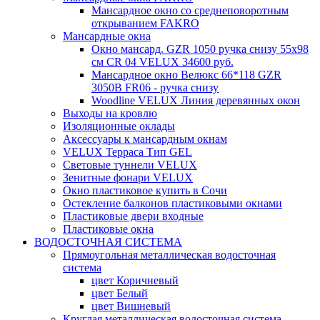
Мансардное окно со среднеповоротным
открыванием FAKRO
Мансардные окна
Окно мансард. GZR 1050 ручка снизу 55х98
см CR 04 VELUX 34600 руб.
Мансардное окно Велюкс 66*118 GZR
3050B FR06 - ручка снизу
Woodline VELUX Линия деревянных окон
Выходы на кровлю
Изоляционные оклады
Аксессуары к мансардным окнам
VELUX Терраса Тип GEL
Световые туннели VELUX
Зенитные фонари VELUX
Окно пластиковое купить в Сочи
Остекление балконов пластиковыми окнами
Пластиковые двери входные
Пластиковые окна
ВОДОСТОЧНАЯ СИСТЕМА
Прямоугольная металлическая водосточная
система
цвет Коричневый
цвет Белый
цвет Вишневый
Круглая металлическая водосточная система