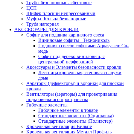
Трубы безнапорные асбестовые
ЦСП
Шифер плоский непрессованный
Муфты, Кольца безнапорные
Труба напорная
АКССЕСУАРЫ ДЛЯ КРОВЛИ
Софит для подшива карнизного свеса
Виниловые софиты - Технониколь
Подшивка свесов софитами Aquasystem Cu-
медь
Софит под дерево виниловый, с
центральной перфорацией
Аксессуары и Элементы безопасности кровли
Лестница кровельная, стеновая снаружи
дома
Аэраторы (дефлекторы) и воронки для плоской
кровли
Вентиляторы (аэраторы) для проветривания
подкровельного пространства
Гибочные элементы
Гибочные элементы в товаре
Стандартные элементы (Оцинковка)
Стандартные элементы (Полиэстер)
Кровельная вентиляция Вильпе
Кровельная вентиляция Металл Профиль