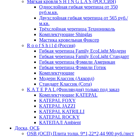
Мягкая кровля S H I N G L A S (РОССИЯ)
Однослойная гибкая черепица от 350
руб.м.кв.
Двухслойная гибкая черепица от 565 руб./
м.кв.
Трёхслойная черепица Технониколь
Комплектующие Shinglas
Мастика кровельная Фиксер
R o o f S h i l d (Россия)
Гибкая черепица Family ЕсоLight Модерн
Гибкая черепица Family ЕсоLight Стандарт
Гибкая черепица Фэмили Американ
Гибкая черепица Фэмили Готик
Комплектующие
Модерн Классик (Аккорд)
Стандарт Классик (Сота)
K A T E P A L (Финляндия) только под заказ
Комплектующие KATEPAL
KATEPAL FOXY
KATEPAL JAZZI
KATEPAL KATRILLI
KATEPAL ROCKY
КАТЕПАЛ Ambient
Доска, ОСБ
OSB (ОСП) Плита толщ. 9*1,22*2,44 900 руб./лист