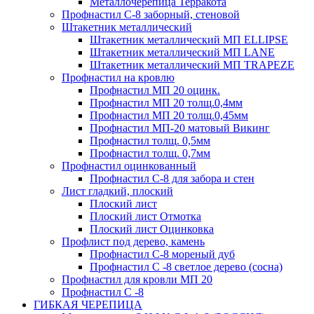
Металлочерепица Терракота
Профнастил С-8 заборный, стеновой
Штакетник металлический
Штакетник металлический МП ELLIPSE
Штакетник металлический МП LАNE
Штакетник металлический МП TRAPEZE
Профнастил на кровлю
Профнастил МП 20 оцинк.
Профнастил МП 20 толщ.0,4мм
Профнастил МП 20 толщ.0,45мм
Профнастил МП-20 матовый Викинг
Профнастил толщ. 0,5мм
Профнастил толщ. 0,7мм
Профнастил оцинкованный
Профнастил С-8 для забора и стен
Лист гладкий, плоский
Плоский лист
Плоский лист Отмотка
Плоский лист Оцинковка
Профлист под дерево, камень
Профнастил С-8 мореный дуб
Профнастил С -8 светлое дерево (сосна)
Профнастил для кровли МП 20
Профнастил С -8
ГИБКАЯ ЧЕРЕПИЦА