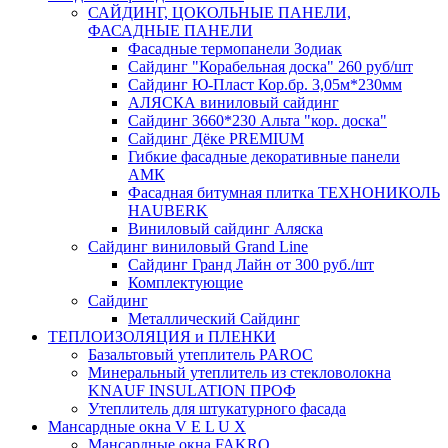
САЙДИНГ, ЦОКОЛЬНЫЕ ПАНЕЛИ,
ФАСАДНЫЕ ПАНЕЛИ
Фасадные термопанели Зодиак
Сайдинг "Корабельная доска" 260 руб/шт
Сайдинг Ю-Пласт Кор.бр. 3,05м*230мм
АЛЯСКА виниловый сайдинг
Сайдинг 3660*230 Альта "кор. доска"
Сайдинг Дёке PREMIUM
Гибкие фасадные декоративные панели
АМК
Фасадная битумная плитка ТЕХНОНИКОЛЬ
HAUBERK
Виниловый сайдинг Аляска
Сайдинг виниловый Grand Line
Сайдинг Гранд Лайн от 300 руб./шт
Комплектующие
Сайдинг
Металлический Сайдинг
ТЕПЛОИЗОЛЯЦИЯ и ПЛЕНКИ
Базальтовый утеплитель PAROC
Минеральный утеплитель из стекловолокна
KNAUF INSULATION ПРОФ
Утеплитель для штукатурного фасада
Мансардные окна V E L U X
Мансардные окна FAKRO