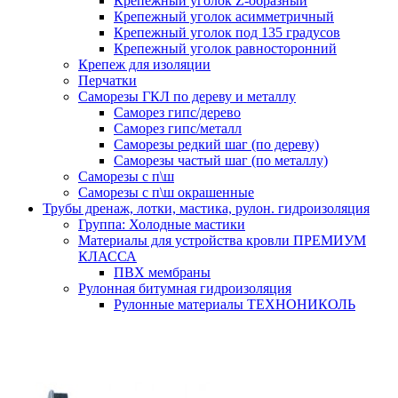
Крепежный уголок Z-образный
Крепежный уголок асимметричный
Крепежный уголок под 135 градусов
Крепежный уголок равносторонний
Крепеж для изоляции
Перчатки
Саморезы ГКЛ по дереву и металлу
Саморез гипс/дерево
Саморез гипс/металл
Саморезы редкий шаг (по дереву)
Саморезы частый шаг (по металлу)
Саморезы с п\ш
Саморезы с п\ш окрашенные
Трубы дренаж, лотки, мастика, рулон. гидроизоляция
Группа: Холодные мастики
Материалы для устройства кровли ПРЕМИУМ
КЛАССА
ПВХ мембраны
Рулонная битумная гидроизоляция
Рулонные материалы ТЕХНОНИКОЛЬ