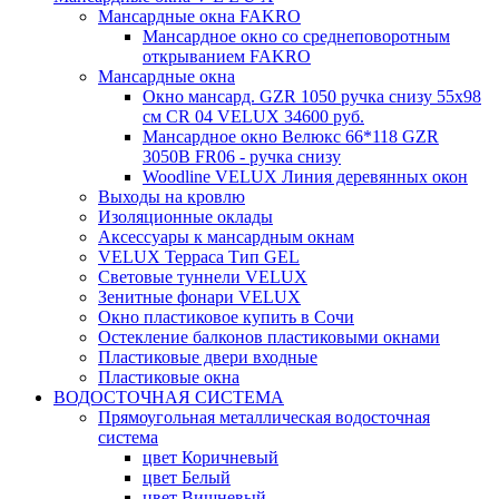
Мансардные окна FAKRO
Мансардное окно со среднеповоротным
открыванием FAKRO
Мансардные окна
Окно мансард. GZR 1050 ручка снизу 55х98
см CR 04 VELUX 34600 руб.
Мансардное окно Велюкс 66*118 GZR
3050B FR06 - ручка снизу
Woodline VELUX Линия деревянных окон
Выходы на кровлю
Изоляционные оклады
Аксессуары к мансардным окнам
VELUX Терраса Тип GEL
Световые туннели VELUX
Зенитные фонари VELUX
Окно пластиковое купить в Сочи
Остекление балконов пластиковыми окнами
Пластиковые двери входные
Пластиковые окна
ВОДОСТОЧНАЯ СИСТЕМА
Прямоугольная металлическая водосточная
система
цвет Коричневый
цвет Белый
цвет Вишневый