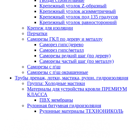
Гвозди строительные
Крепежный уголок Z-образный
Крепежный уголок асимметричный
Крепежный уголок под 135 градусов
Крепежный уголок равносторонний
Крепеж для изоляции
Перчатки
Саморезы ГКЛ по дереву и металлу
Саморез гипс/дерево
Саморез гипс/металл
Саморезы редкий шаг (по дереву)
Саморезы частый шаг (по металлу)
Саморезы с п\ш
Саморезы с п\ш окрашенные
Трубы дренаж, лотки, мастика, рулон. гидроизоляция
Группа: Холодные мастики
Материалы для устройства кровли ПРЕМИУМ
КЛАССА
ПВХ мембраны
Рулонная битумная гидроизоляция
Рулонные материалы ТЕХНОНИКОЛЬ