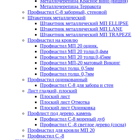
Металлочерепица Красное вино (вишня)
Металлочерепица Терракота
Профнастил С-8 заборный, стеновой
Штакетник металлический
Штакетник металлический МП ELLIPSE
Штакетник металлический МП LАNE
Штакетник металлический МП TRAPEZE
Профнастил на кровлю
Профнастил МП 20 оцинк.
Профнастил МП 20 толщ.0,4мм
Профнастил МП 20 толщ.0,45мм
Профнастил МП-20 матовый Викинг
Профнастил толщ. 0,5мм
Профнастил толщ. 0,7мм
Профнастил оцинкованный
Профнастил С-8 для забора и стен
Лист гладкий, плоский
Плоский лист
Плоский лист Отмотка
Плоский лист Оцинковка
Профлист под дерево, камень
Профнастил С-8 мореный дуб
Профнастил С -8 светлое дерево (сосна)
Профнастил для кровли МП 20
Профнастил С -8