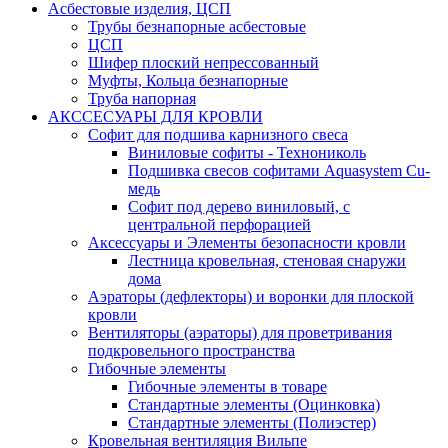
Асбестовые изделия, ЦСП
Трубы безнапорные асбестовые
ЦСП
Шифер плоский непрессованный
Муфты, Кольца безнапорные
Труба напорная
АКССЕСУАРЫ ДЛЯ КРОВЛИ
Софит для подшива карнизного свеса
Виниловые софиты - Технониколь
Подшивка свесов софитами Aquasystem Cu-
медь
Софит под дерево виниловый, с
центральной перфорацией
Аксессуары и Элементы безопасности кровли
Лестница кровельная, стеновая снаружи
дома
Аэраторы (дефлекторы) и воронки для плоской
кровли
Вентиляторы (аэраторы) для проветривания
подкровельного пространства
Гибочные элементы
Гибочные элементы в товаре
Стандартные элементы (Оцинковка)
Стандартные элементы (Полиэстер)
Кровельная вентиляция Вильпе