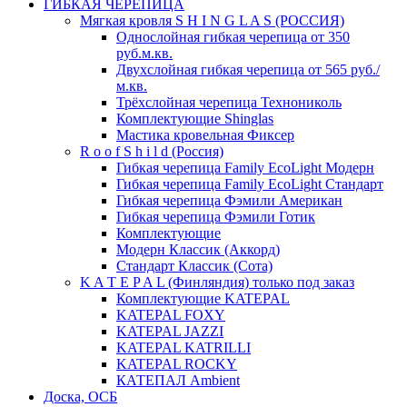
ГИБКАЯ ЧЕРЕПИЦА
Мягкая кровля S H I N G L A S (РОССИЯ)
Однослойная гибкая черепица от 350
руб.м.кв.
Двухслойная гибкая черепица от 565 руб./
м.кв.
Трёхслойная черепица Технониколь
Комплектующие Shinglas
Мастика кровельная Фиксер
R o o f S h i l d (Россия)
Гибкая черепица Family ЕсоLight Модерн
Гибкая черепица Family ЕсоLight Стандарт
Гибкая черепица Фэмили Американ
Гибкая черепица Фэмили Готик
Комплектующие
Модерн Классик (Аккорд)
Стандарт Классик (Сота)
K A T E P A L (Финляндия) только под заказ
Комплектующие KATEPAL
KATEPAL FOXY
KATEPAL JAZZI
KATEPAL KATRILLI
KATEPAL ROCKY
КАТЕПАЛ Ambient
Доска, ОСБ