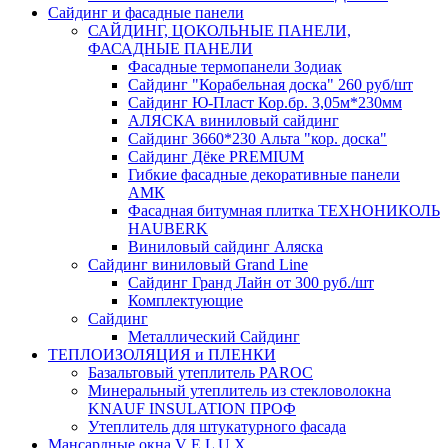
Сайдинг и фасадные панели
САЙДИНГ, ЦОКОЛЬНЫЕ ПАНЕЛИ,
ФАСАДНЫЕ ПАНЕЛИ
Фасадные термопанели Зодиак
Сайдинг "Корабельная доска" 260 руб/шт
Сайдинг Ю-Пласт Кор.бр. 3,05м*230мм
АЛЯСКА виниловый сайдинг
Сайдинг 3660*230 Альта "кор. доска"
Сайдинг Дёке PREMIUM
Гибкие фасадные декоративные панели
АМК
Фасадная битумная плитка ТЕХНОНИКОЛЬ
HAUBERK
Виниловый сайдинг Аляска
Сайдинг виниловый Grand Line
Сайдинг Гранд Лайн от 300 руб./шт
Комплектующие
Сайдинг
Металлический Сайдинг
ТЕПЛОИЗОЛЯЦИЯ и ПЛЕНКИ
Базальтовый утеплитель PAROC
Минеральный утеплитель из стекловолокна
KNAUF INSULATION ПРОФ
Утеплитель для штукатурного фасада
Мансардные окна V E L U X