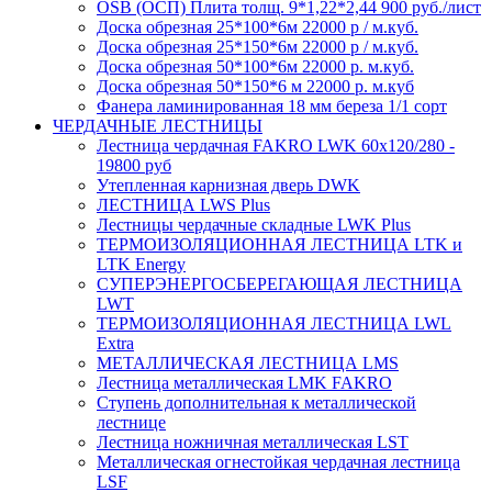
OSB (ОСП) Плита толщ. 9*1,22*2,44 900 руб./лист
Доска обрезная 25*100*6м 22000 р / м.куб.
Доска обрезная 25*150*6м 22000 р / м.куб.
Доска обрезная 50*100*6м 22000 р. м.куб.
Доска обрезная 50*150*6 м 22000 р. м.куб
Фанера ламинированная 18 мм береза 1/1 сорт
ЧЕРДАЧНЫЕ ЛЕСТНИЦЫ
Лестница чердачная FAKRO LWK 60х120/280 -
19800 руб
Утепленная карнизная дверь DWK
ЛЕСТНИЦА LWS Plus
Лестницы чердачные складные LWK Plus
ТЕРМОИЗОЛЯЦИОННАЯ ЛЕСТНИЦА LTK и
LTK Energy
СУПЕРЭНЕРГОСБЕРЕГАЮЩАЯ ЛЕСТНИЦА
LWT
ТЕРМОИЗОЛЯЦИОННАЯ ЛЕСТНИЦА LWL
Extra
МЕТАЛЛИЧЕСКАЯ ЛЕСТНИЦА LMS
Лестница металлическая LMK FAKRO
Ступень дополнительная к металлической
лестнице
Лестница ножничная металлическая LST
Металлическая огнестойкая чердачная лестница
LSF