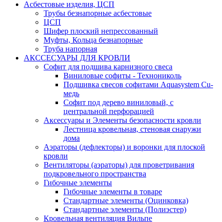
Асбестовые изделия, ЦСП
Трубы безнапорные асбестовые
ЦСП
Шифер плоский непрессованный
Муфты, Кольца безнапорные
Труба напорная
АКССЕСУАРЫ ДЛЯ КРОВЛИ
Софит для подшива карнизного свеса
Виниловые софиты - Технониколь
Подшивка свесов софитами Aquasystem Cu-
медь
Софит под дерево виниловый, с
центральной перфорацией
Аксессуары и Элементы безопасности кровли
Лестница кровельная, стеновая снаружи
дома
Аэраторы (дефлекторы) и воронки для плоской
кровли
Вентиляторы (аэраторы) для проветривания
подкровельного пространства
Гибочные элементы
Гибочные элементы в товаре
Стандартные элементы (Оцинковка)
Стандартные элементы (Полиэстер)
Кровельная вентиляция Вильпе