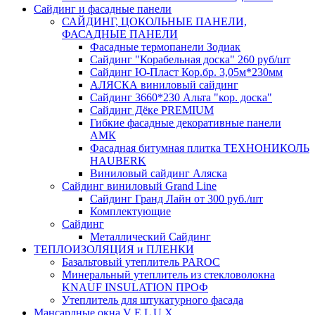
Сайдинг и фасадные панели
САЙДИНГ, ЦОКОЛЬНЫЕ ПАНЕЛИ,
ФАСАДНЫЕ ПАНЕЛИ
Фасадные термопанели Зодиак
Сайдинг "Корабельная доска" 260 руб/шт
Сайдинг Ю-Пласт Кор.бр. 3,05м*230мм
АЛЯСКА виниловый сайдинг
Сайдинг 3660*230 Альта "кор. доска"
Сайдинг Дёке PREMIUM
Гибкие фасадные декоративные панели
АМК
Фасадная битумная плитка ТЕХНОНИКОЛЬ
HAUBERK
Виниловый сайдинг Аляска
Сайдинг виниловый Grand Line
Сайдинг Гранд Лайн от 300 руб./шт
Комплектующие
Сайдинг
Металлический Сайдинг
ТЕПЛОИЗОЛЯЦИЯ и ПЛЕНКИ
Базальтовый утеплитель PAROC
Минеральный утеплитель из стекловолокна
KNAUF INSULATION ПРОФ
Утеплитель для штукатурного фасада
Мансардные окна V E L U X