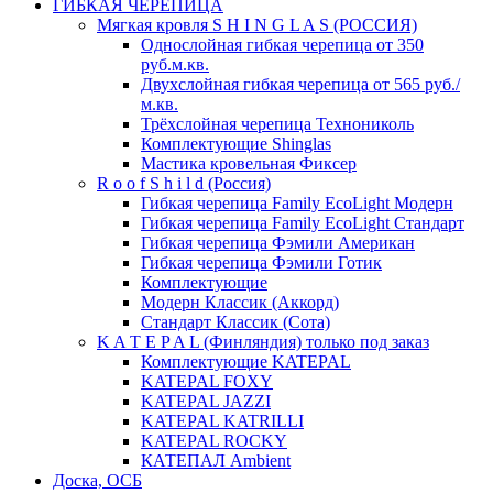
ГИБКАЯ ЧЕРЕПИЦА
Мягкая кровля S H I N G L A S (РОССИЯ)
Однослойная гибкая черепица от 350
руб.м.кв.
Двухслойная гибкая черепица от 565 руб./
м.кв.
Трёхслойная черепица Технониколь
Комплектующие Shinglas
Мастика кровельная Фиксер
R o o f S h i l d (Россия)
Гибкая черепица Family ЕсоLight Модерн
Гибкая черепица Family ЕсоLight Стандарт
Гибкая черепица Фэмили Американ
Гибкая черепица Фэмили Готик
Комплектующие
Модерн Классик (Аккорд)
Стандарт Классик (Сота)
K A T E P A L (Финляндия) только под заказ
Комплектующие KATEPAL
KATEPAL FOXY
KATEPAL JAZZI
KATEPAL KATRILLI
KATEPAL ROCKY
КАТЕПАЛ Ambient
Доска, ОСБ