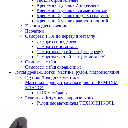
Гвозди строительные
Крепежный уголок Z-образный
Крепежный уголок асимметричный
Крепежный уголок под 135 градусов
Крепежный уголок равносторонний
Крепеж для изоляции
Перчатки
Саморезы ГКЛ по дереву и металлу
Саморез гипс/дерево
Саморез гипс/металл
Саморезы редкий шаг (по дереву)
Саморезы частый шаг (по металлу)
Саморезы с п\ш
Саморезы с п\ш окрашенные
Трубы дренаж, лотки, мастика, рулон. гидроизоляция
Группа: Холодные мастики
Материалы для устройства кровли ПРЕМИУМ
КЛАССА
ПВХ мембраны
Рулонная битумная гидроизоляция
Рулонные материалы ТЕХНОНИКОЛЬ