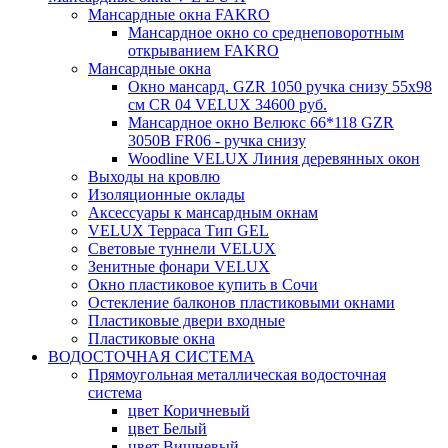
Мансардные окна FAKRO
Мансардное окно со среднеповоротным
открыванием FAKRO
Мансардные окна
Окно мансард. GZR 1050 ручка снизу 55х98
см CR 04 VELUX 34600 руб.
Мансардное окно Велюкс 66*118 GZR
3050B FR06 - ручка снизу
Woodline VELUX Линия деревянных окон
Выходы на кровлю
Изоляционные оклады
Аксессуары к мансардным окнам
VELUX Терраса Тип GEL
Световые туннели VELUX
Зенитные фонари VELUX
Окно пластиковое купить в Сочи
Остекление балконов пластиковыми окнами
Пластиковые двери входные
Пластиковые окна
ВОДОСТОЧНАЯ СИСТЕМА
Прямоугольная металлическая водосточная
система
цвет Коричневый
цвет Белый
цвет Вишневый