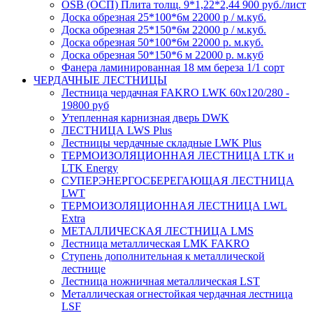
OSB (ОСП) Плита толщ. 9*1,22*2,44 900 руб./лист
Доска обрезная 25*100*6м 22000 р / м.куб.
Доска обрезная 25*150*6м 22000 р / м.куб.
Доска обрезная 50*100*6м 22000 р. м.куб.
Доска обрезная 50*150*6 м 22000 р. м.куб
Фанера ламинированная 18 мм береза 1/1 сорт
ЧЕРДАЧНЫЕ ЛЕСТНИЦЫ
Лестница чердачная FAKRO LWK 60х120/280 -
19800 руб
Утепленная карнизная дверь DWK
ЛЕСТНИЦА LWS Plus
Лестницы чердачные складные LWK Plus
ТЕРМОИЗОЛЯЦИОННАЯ ЛЕСТНИЦА LTK и
LTK Energy
СУПЕРЭНЕРГОСБЕРЕГАЮЩАЯ ЛЕСТНИЦА
LWT
ТЕРМОИЗОЛЯЦИОННАЯ ЛЕСТНИЦА LWL
Extra
МЕТАЛЛИЧЕСКАЯ ЛЕСТНИЦА LMS
Лестница металлическая LMK FAKRO
Ступень дополнительная к металлической
лестнице
Лестница ножничная металлическая LST
Металлическая огнестойкая чердачная лестница
LSF