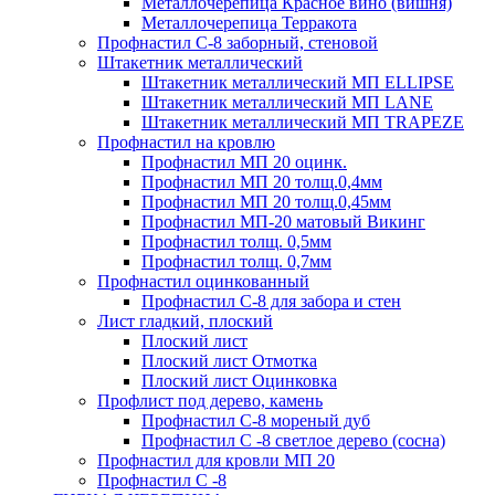
Металлочерепица Красное вино (вишня)
Металлочерепица Терракота
Профнастил С-8 заборный, стеновой
Штакетник металлический
Штакетник металлический МП ELLIPSE
Штакетник металлический МП LАNE
Штакетник металлический МП TRAPEZE
Профнастил на кровлю
Профнастил МП 20 оцинк.
Профнастил МП 20 толщ.0,4мм
Профнастил МП 20 толщ.0,45мм
Профнастил МП-20 матовый Викинг
Профнастил толщ. 0,5мм
Профнастил толщ. 0,7мм
Профнастил оцинкованный
Профнастил С-8 для забора и стен
Лист гладкий, плоский
Плоский лист
Плоский лист Отмотка
Плоский лист Оцинковка
Профлист под дерево, камень
Профнастил С-8 мореный дуб
Профнастил С -8 светлое дерево (сосна)
Профнастил для кровли МП 20
Профнастил С -8