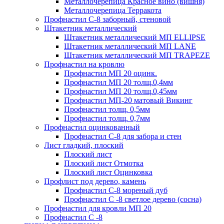
Металлочерепица Красное вино (вишня)
Металлочерепица Терракота
Профнастил С-8 заборный, стеновой
Штакетник металлический
Штакетник металлический МП ELLIPSE
Штакетник металлический МП LАNE
Штакетник металлический МП TRAPEZE
Профнастил на кровлю
Профнастил МП 20 оцинк.
Профнастил МП 20 толщ.0,4мм
Профнастил МП 20 толщ.0,45мм
Профнастил МП-20 матовый Викинг
Профнастил толщ. 0,5мм
Профнастил толщ. 0,7мм
Профнастил оцинкованный
Профнастил С-8 для забора и стен
Лист гладкий, плоский
Плоский лист
Плоский лист Отмотка
Плоский лист Оцинковка
Профлист под дерево, камень
Профнастил С-8 мореный дуб
Профнастил С -8 светлое дерево (сосна)
Профнастил для кровли МП 20
Профнастил С -8