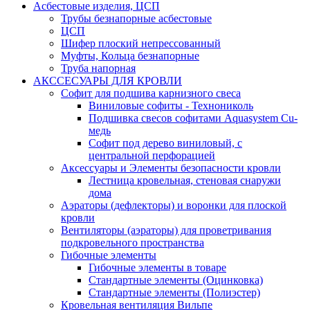
Асбестовые изделия, ЦСП
Трубы безнапорные асбестовые
ЦСП
Шифер плоский непрессованный
Муфты, Кольца безнапорные
Труба напорная
АКССЕСУАРЫ ДЛЯ КРОВЛИ
Софит для подшива карнизного свеса
Виниловые софиты - Технониколь
Подшивка свесов софитами Aquasystem Cu-
медь
Софит под дерево виниловый, с
центральной перфорацией
Аксессуары и Элементы безопасности кровли
Лестница кровельная, стеновая снаружи
дома
Аэраторы (дефлекторы) и воронки для плоской
кровли
Вентиляторы (аэраторы) для проветривания
подкровельного пространства
Гибочные элементы
Гибочные элементы в товаре
Стандартные элементы (Оцинковка)
Стандартные элементы (Полиэстер)
Кровельная вентиляция Вильпе