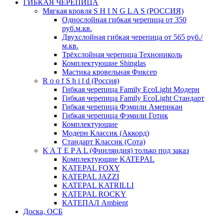
ГИБКАЯ ЧЕРЕПИЦА
Мягкая кровля S H I N G L A S (РОССИЯ)
Однослойная гибкая черепица от 350
руб.м.кв.
Двухслойная гибкая черепица от 565 руб./
м.кв.
Трёхслойная черепица Технониколь
Комплектующие Shinglas
Мастика кровельная Фиксер
R o o f S h i l d (Россия)
Гибкая черепица Family ЕсоLight Модерн
Гибкая черепица Family ЕсоLight Стандарт
Гибкая черепица Фэмили Американ
Гибкая черепица Фэмили Готик
Комплектующие
Модерн Классик (Аккорд)
Стандарт Классик (Сота)
K A T E P A L (Финляндия) только под заказ
Комплектующие KATEPAL
KATEPAL FOXY
KATEPAL JAZZI
KATEPAL KATRILLI
KATEPAL ROCKY
КАТЕПАЛ Ambient
Доска, ОСБ