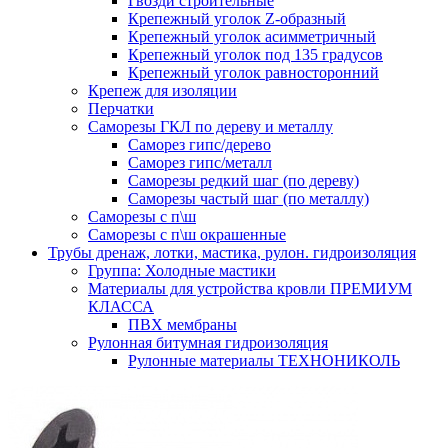
Гвозди строительные
Крепежный уголок Z-образный
Крепежный уголок асимметричный
Крепежный уголок под 135 градусов
Крепежный уголок равносторонний
Крепеж для изоляции
Перчатки
Саморезы ГКЛ по дереву и металлу
Саморез гипс/дерево
Саморез гипс/металл
Саморезы редкий шаг (по дереву)
Саморезы частый шаг (по металлу)
Саморезы с п\ш
Саморезы с п\ш окрашенные
Трубы дренаж, лотки, мастика, рулон. гидроизоляция
Группа: Холодные мастики
Материалы для устройства кровли ПРЕМИУМ
КЛАССА
ПВХ мембраны
Рулонная битумная гидроизоляция
Рулонные материалы ТЕХНОНИКОЛЬ