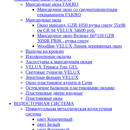
Мансардные окна FAKRO
Мансардное окно со среднеповоротным
открыванием FAKRO
Мансардные окна
Окно мансард. GZR 1050 ручка снизу 55х98
см CR 04 VELUX 34600 руб.
Мансардное окно Велюкс 66*118 GZR
3050B FR06 - ручка снизу
Woodline VELUX Линия деревянных окон
Выходы на кровлю
Изоляционные оклады
Аксессуары к мансардным окнам
VELUX Терраса Тип GEL
Световые туннели VELUX
Зенитные фонари VELUX
Окно пластиковое купить в Сочи
Остекление балконов пластиковыми окнами
Пластиковые двери входные
Пластиковые окна
ВОДОСТОЧНАЯ СИСТЕМА
Прямоугольная металлическая водосточная
система
цвет Коричневый
цвет Белый
цвет Вишневый