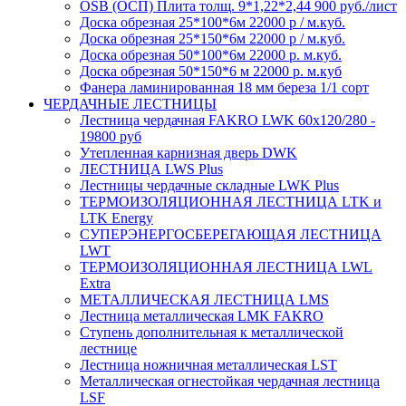
OSB (ОСП) Плита толщ. 9*1,22*2,44 900 руб./лист
Доска обрезная 25*100*6м 22000 р / м.куб.
Доска обрезная 25*150*6м 22000 р / м.куб.
Доска обрезная 50*100*6м 22000 р. м.куб.
Доска обрезная 50*150*6 м 22000 р. м.куб
Фанера ламинированная 18 мм береза 1/1 сорт
ЧЕРДАЧНЫЕ ЛЕСТНИЦЫ
Лестница чердачная FAKRO LWK 60х120/280 -
19800 руб
Утепленная карнизная дверь DWK
ЛЕСТНИЦА LWS Plus
Лестницы чердачные складные LWK Plus
ТЕРМОИЗОЛЯЦИОННАЯ ЛЕСТНИЦА LTK и
LTK Energy
СУПЕРЭНЕРГОСБЕРЕГАЮЩАЯ ЛЕСТНИЦА
LWT
ТЕРМОИЗОЛЯЦИОННАЯ ЛЕСТНИЦА LWL
Extra
МЕТАЛЛИЧЕСКАЯ ЛЕСТНИЦА LMS
Лестница металлическая LMK FAKRO
Ступень дополнительная к металлической
лестнице
Лестница ножничная металлическая LST
Металлическая огнестойкая чердачная лестница
LSF