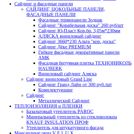
Сайдинг и фасадные панели
САЙДИНГ, ЦОКОЛЬНЫЕ ПАНЕЛИ,
ФАСАДНЫЕ ПАНЕЛИ
Фасадные термопанели Зодиак
Сайдинг "Корабельная доска" 260 руб/шт
Сайдинг Ю-Пласт Кор.бр. 3,05м*230мм
АЛЯСКА виниловый сайдинг
Сайдинг 3660*230 Альта "кор. доска"
Сайдинг Дёке PREMIUM
Гибкие фасадные декоративные панели
АМК
Фасадная битумная плитка ТЕХНОНИКОЛЬ
HAUBERK
Виниловый сайдинг Аляска
Сайдинг виниловый Grand Line
Сайдинг Гранд Лайн от 300 руб./шт
Комплектующие
Сайдинг
Металлический Сайдинг
ТЕПЛОИЗОЛЯЦИЯ и ПЛЕНКИ
Базальтовый утеплитель PAROC
Минеральный утеплитель из стекловолокна
KNAUF INSULATION ПРОФ
Утеплитель для штукатурного фасада
Мансардные окна V E L U X