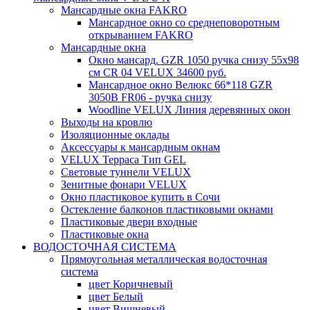
Мансардные окна FAKRO
Мансардное окно со среднеповоротным
открыванием FAKRO
Мансардные окна
Окно мансард. GZR 1050 ручка снизу 55х98
см CR 04 VELUX 34600 руб.
Мансардное окно Велюкс 66*118 GZR
3050B FR06 - ручка снизу
Woodline VELUX Линия деревянных окон
Выходы на кровлю
Изоляционные оклады
Аксессуары к мансардным окнам
VELUX Терраса Тип GEL
Световые туннели VELUX
Зенитные фонари VELUX
Окно пластиковое купить в Сочи
Остекление балконов пластиковыми окнами
Пластиковые двери входные
Пластиковые окна
ВОДОСТОЧНАЯ СИСТЕМА
Прямоугольная металлическая водосточная
система
цвет Коричневый
цвет Белый
цвет Вишневый