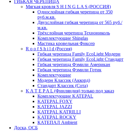
ГИБКАЯ ЧЕРЕПИЦА
Мягкая кровля S H I N G L A S (РОССИЯ)
Однослойная гибкая черепица от 350
руб.м.кв.
Двухслойная гибкая черепица от 565 руб./
м.кв.
Трёхслойная черепица Технониколь
Комплектующие Shinglas
Мастика кровельная Фиксер
R o o f S h i l d (Россия)
Гибкая черепица Family ЕсоLight Модерн
Гибкая черепица Family ЕсоLight Стандарт
Гибкая черепица Фэмили Американ
Гибкая черепица Фэмили Готик
Комплектующие
Модерн Классик (Аккорд)
Стандарт Классик (Сота)
K A T E P A L (Финляндия) только под заказ
Комплектующие KATEPAL
KATEPAL FOXY
KATEPAL JAZZI
KATEPAL KATRILLI
KATEPAL ROCKY
КАТЕПАЛ Ambient
Доска, ОСБ