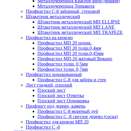
Металлочерепица Красное вино (вишня)
Металлочерепица Терракота
Профнастил С-8 заборный, стеновой
Штакетник металлический
Штакетник металлический МП ELLIPSE
Штакетник металлический МП LАNE
Штакетник металлический МП TRAPEZE
Профнастил на кровлю
Профнастил МП 20 оцинк.
Профнастил МП 20 толщ.0,4мм
Профнастил МП 20 толщ.0,45мм
Профнастил МП-20 матовый Викинг
Профнастил толщ. 0,5мм
Профнастил толщ. 0,7мм
Профнастил оцинкованный
Профнастил С-8 для забора и стен
Лист гладкий, плоский
Плоский лист
Плоский лист Отмотка
Плоский лист Оцинковка
Профлист под дерево, камень
Профнастил С-8 мореный дуб
Профнастил С -8 светлое дерево (сосна)
Профнастил для кровли МП 20
Профнастил С -8