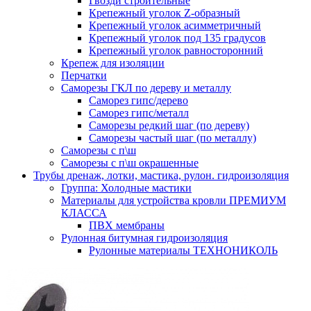
Гвозди строительные
Крепежный уголок Z-образный
Крепежный уголок асимметричный
Крепежный уголок под 135 градусов
Крепежный уголок равносторонний
Крепеж для изоляции
Перчатки
Саморезы ГКЛ по дереву и металлу
Саморез гипс/дерево
Саморез гипс/металл
Саморезы редкий шаг (по дереву)
Саморезы частый шаг (по металлу)
Саморезы с п\ш
Саморезы с п\ш окрашенные
Трубы дренаж, лотки, мастика, рулон. гидроизоляция
Группа: Холодные мастики
Материалы для устройства кровли ПРЕМИУМ
КЛАССА
ПВХ мембраны
Рулонная битумная гидроизоляция
Рулонные материалы ТЕХНОНИКОЛЬ