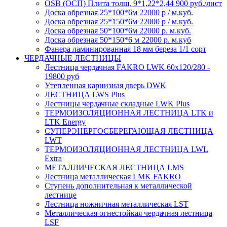
OSB (ОСП) Плита толщ. 9*1,22*2,44 900 руб./лист
Доска обрезная 25*100*6м 22000 р / м.куб.
Доска обрезная 25*150*6м 22000 р / м.куб.
Доска обрезная 50*100*6м 22000 р. м.куб.
Доска обрезная 50*150*6 м 22000 р. м.куб
Фанера ламинированная 18 мм береза 1/1 сорт
ЧЕРДАЧНЫЕ ЛЕСТНИЦЫ
Лестница чердачная FAKRO LWK 60х120/280 -
19800 руб
Утепленная карнизная дверь DWK
ЛЕСТНИЦА LWS Plus
Лестницы чердачные складные LWK Plus
ТЕРМОИЗОЛЯЦИОННАЯ ЛЕСТНИЦА LTK и
LTK Energy
СУПЕРЭНЕРГОСБЕРЕГАЮЩАЯ ЛЕСТНИЦА
LWT
ТЕРМОИЗОЛЯЦИОННАЯ ЛЕСТНИЦА LWL
Extra
МЕТАЛЛИЧЕСКАЯ ЛЕСТНИЦА LMS
Лестница металлическая LMK FAKRO
Ступень дополнительная к металлической
лестнице
Лестница ножничная металлическая LST
Металлическая огнестойкая чердачная лестница
LSF