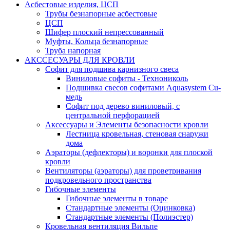
Асбестовые изделия, ЦСП
Трубы безнапорные асбестовые
ЦСП
Шифер плоский непрессованный
Муфты, Кольца безнапорные
Труба напорная
АКССЕСУАРЫ ДЛЯ КРОВЛИ
Софит для подшива карнизного свеса
Виниловые софиты - Технониколь
Подшивка свесов софитами Aquasystem Cu-
медь
Софит под дерево виниловый, с
центральной перфорацией
Аксессуары и Элементы безопасности кровли
Лестница кровельная, стеновая снаружи
дома
Аэраторы (дефлекторы) и воронки для плоской
кровли
Вентиляторы (аэраторы) для проветривания
подкровельного пространства
Гибочные элементы
Гибочные элементы в товаре
Стандартные элементы (Оцинковка)
Стандартные элементы (Полиэстер)
Кровельная вентиляция Вильпе