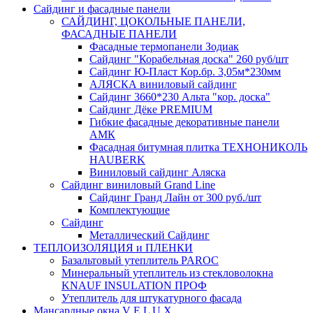
Сайдинг и фасадные панели
САЙДИНГ, ЦОКОЛЬНЫЕ ПАНЕЛИ,
ФАСАДНЫЕ ПАНЕЛИ
Фасадные термопанели Зодиак
Сайдинг "Корабельная доска" 260 руб/шт
Сайдинг Ю-Пласт Кор.бр. 3,05м*230мм
АЛЯСКА виниловый сайдинг
Сайдинг 3660*230 Альта "кор. доска"
Сайдинг Дёке PREMIUM
Гибкие фасадные декоративные панели
АМК
Фасадная битумная плитка ТЕХНОНИКОЛЬ
HAUBERK
Виниловый сайдинг Аляска
Сайдинг виниловый Grand Line
Сайдинг Гранд Лайн от 300 руб./шт
Комплектующие
Сайдинг
Металлический Сайдинг
ТЕПЛОИЗОЛЯЦИЯ и ПЛЕНКИ
Базальтовый утеплитель PAROC
Минеральный утеплитель из стекловолокна
KNAUF INSULATION ПРОФ
Утеплитель для штукатурного фасада
Мансардные окна V E L U X