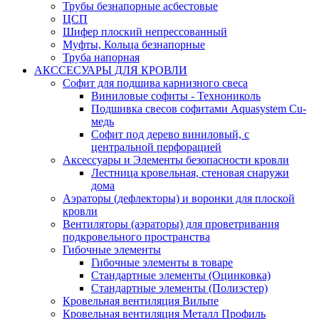
Трубы безнапорные асбестовые
ЦСП
Шифер плоский непрессованный
Муфты, Кольца безнапорные
Труба напорная
АКССЕСУАРЫ ДЛЯ КРОВЛИ
Софит для подшива карнизного свеса
Виниловые софиты - Технониколь
Подшивка свесов софитами Aquasystem Cu-
медь
Софит под дерево виниловый, с
центральной перфорацией
Аксессуары и Элементы безопасности кровли
Лестница кровельная, стеновая снаружи
дома
Аэраторы (дефлекторы) и воронки для плоской
кровли
Вентиляторы (аэраторы) для проветривания
подкровельного пространства
Гибочные элементы
Гибочные элементы в товаре
Стандартные элементы (Оцинковка)
Стандартные элементы (Полиэстер)
Кровельная вентиляция Вильпе
Кровельная вентиляция Металл Профиль