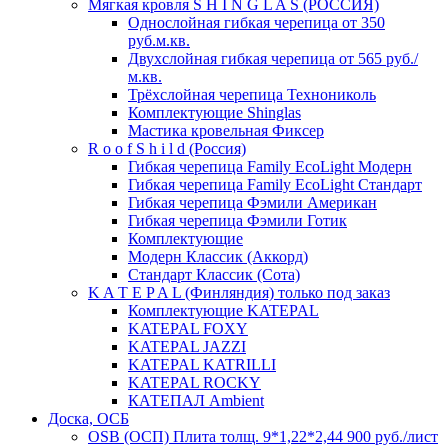
Мягкая кровля S H I N G L A S (РОССИЯ)
Однослойная гибкая черепица от 350
руб.м.кв.
Двухслойная гибкая черепица от 565 руб./
м.кв.
Трёхслойная черепица Технониколь
Комплектующие Shinglas
Мастика кровельная Фиксер
R o o f S h i l d (Россия)
Гибкая черепица Family ЕсоLight Модерн
Гибкая черепица Family ЕсоLight Стандарт
Гибкая черепица Фэмили Американ
Гибкая черепица Фэмили Готик
Комплектующие
Модерн Классик (Аккорд)
Стандарт Классик (Сота)
K A T E P A L (Финляндия) только под заказ
Комплектующие KATEPAL
KATEPAL FOXY
KATEPAL JAZZI
KATEPAL KATRILLI
KATEPAL ROCKY
КАТЕПАЛ Ambient
Доска, ОСБ
OSB (ОСП) Плита толщ. 9*1,22*2,44 900 руб./лист