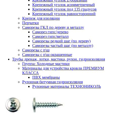
Крепежный уголок Z-образный
Крепежный уголок асимметричный
Крепежный уголок под 135 градусов
Крепежный уголок равносторонний
Крепеж для изоляции
Перчатки
Саморезы ГКЛ по дереву и металлу
Саморез гипс/дерево
Саморез гипс/металл
Саморезы редкий шаг (по дереву)
Саморезы частый шаг (по металлу)
Саморезы с п\ш
Саморезы с п\ш окрашенные
Трубы дренаж, лотки, мастика, рулон. гидроизоляция
Группа: Холодные мастики
Материалы для устройства кровли ПРЕМИУМ
КЛАССА
ПВХ мембраны
Рулонная битумная гидроизоляция
Рулонные материалы ТЕХНОНИКОЛЬ