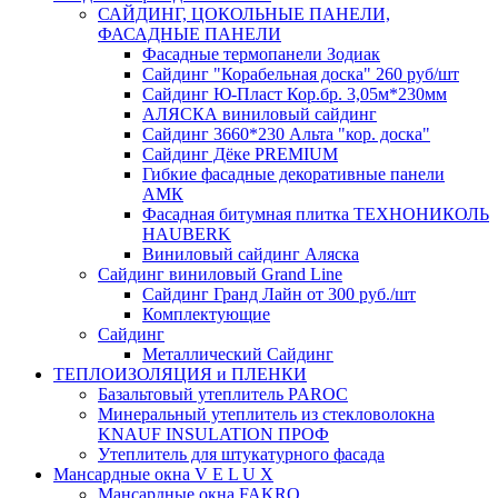
САЙДИНГ, ЦОКОЛЬНЫЕ ПАНЕЛИ,
ФАСАДНЫЕ ПАНЕЛИ
Фасадные термопанели Зодиак
Сайдинг "Корабельная доска" 260 руб/шт
Сайдинг Ю-Пласт Кор.бр. 3,05м*230мм
АЛЯСКА виниловый сайдинг
Сайдинг 3660*230 Альта "кор. доска"
Сайдинг Дёке PREMIUM
Гибкие фасадные декоративные панели
АМК
Фасадная битумная плитка ТЕХНОНИКОЛЬ
HAUBERK
Виниловый сайдинг Аляска
Сайдинг виниловый Grand Line
Сайдинг Гранд Лайн от 300 руб./шт
Комплектующие
Сайдинг
Металлический Сайдинг
ТЕПЛОИЗОЛЯЦИЯ и ПЛЕНКИ
Базальтовый утеплитель PAROC
Минеральный утеплитель из стекловолокна
KNAUF INSULATION ПРОФ
Утеплитель для штукатурного фасада
Мансардные окна V E L U X
Мансардные окна FAKRO