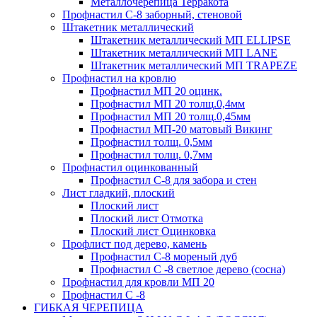
Металлочерепица Терракота
Профнастил С-8 заборный, стеновой
Штакетник металлический
Штакетник металлический МП ELLIPSE
Штакетник металлический МП LАNE
Штакетник металлический МП TRAPEZE
Профнастил на кровлю
Профнастил МП 20 оцинк.
Профнастил МП 20 толщ.0,4мм
Профнастил МП 20 толщ.0,45мм
Профнастил МП-20 матовый Викинг
Профнастил толщ. 0,5мм
Профнастил толщ. 0,7мм
Профнастил оцинкованный
Профнастил С-8 для забора и стен
Лист гладкий, плоский
Плоский лист
Плоский лист Отмотка
Плоский лист Оцинковка
Профлист под дерево, камень
Профнастил С-8 мореный дуб
Профнастил С -8 светлое дерево (сосна)
Профнастил для кровли МП 20
Профнастил С -8
ГИБКАЯ ЧЕРЕПИЦА