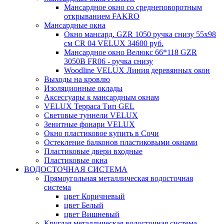
Мансардное окно со среднеповоротным
открыванием FAKRO
Мансардные окна
Окно мансард. GZR 1050 ручка снизу 55х98
см CR 04 VELUX 34600 руб.
Мансардное окно Велюкс 66*118 GZR
3050B FR06 - ручка снизу
Woodline VELUX Линия деревянных окон
Выходы на кровлю
Изоляционные оклады
Аксессуары к мансардным окнам
VELUX Терраса Тип GEL
Световые туннели VELUX
Зенитные фонари VELUX
Окно пластиковое купить в Сочи
Остекление балконов пластиковыми окнами
Пластиковые двери входные
Пластиковые окна
ВОДОСТОЧНАЯ СИСТЕМА
Прямоугольная металлическая водосточная
система
цвет Коричневый
цвет Белый
цвет Вишневый
Круглая металлическая водосточная система