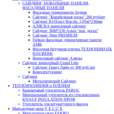
САЙДИНГ, ЦОКОЛЬНЫЕ ПАНЕЛИ,
ФАСАДНЫЕ ПАНЕЛИ
Фасадные термопанели Зодиак
Сайдинг "Корабельная доска" 260 руб/шт
Сайдинг Ю-Пласт Кор.бр. 3,05м*230мм
АЛЯСКА виниловый сайдинг
Сайдинг 3660*230 Альта "кор. доска"
Сайдинг Дёке PREMIUM
Гибкие фасадные декоративные панели
АМК
Фасадная битумная плитка ТЕХНОНИКОЛЬ
HAUBERK
Виниловый сайдинг Аляска
Сайдинг виниловый Grand Line
Сайдинг Гранд Лайн от 300 руб./шт
Комплектующие
Сайдинг
Металлический Сайдинг
ТЕПЛОИЗОЛЯЦИЯ и ПЛЕНКИ
Базальтовый утеплитель PAROC
Минеральный утеплитель из стекловолокна
KNAUF INSULATION ПРОФ
Утеплитель для штукатурного фасада
Мансардные окна V E L U X
Мансардные окна FAKRO