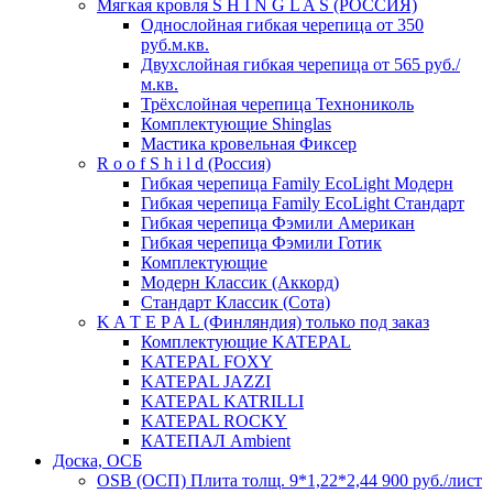
Мягкая кровля S H I N G L A S (РОССИЯ)
Однослойная гибкая черепица от 350
руб.м.кв.
Двухслойная гибкая черепица от 565 руб./
м.кв.
Трёхслойная черепица Технониколь
Комплектующие Shinglas
Мастика кровельная Фиксер
R o o f S h i l d (Россия)
Гибкая черепица Family ЕсоLight Модерн
Гибкая черепица Family ЕсоLight Стандарт
Гибкая черепица Фэмили Американ
Гибкая черепица Фэмили Готик
Комплектующие
Модерн Классик (Аккорд)
Стандарт Классик (Сота)
K A T E P A L (Финляндия) только под заказ
Комплектующие KATEPAL
KATEPAL FOXY
KATEPAL JAZZI
KATEPAL KATRILLI
KATEPAL ROCKY
КАТЕПАЛ Ambient
Доска, ОСБ
OSB (ОСП) Плита толщ. 9*1,22*2,44 900 руб./лист