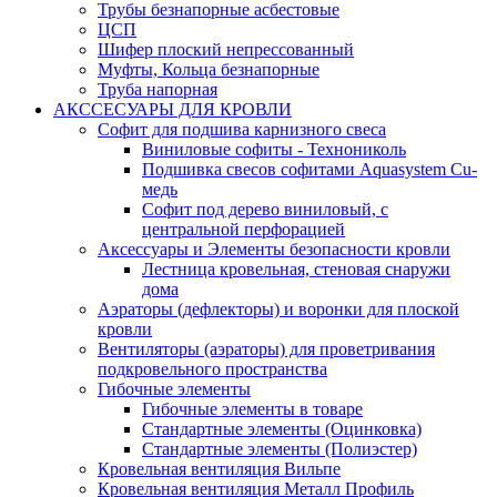
Трубы безнапорные асбестовые
ЦСП
Шифер плоский непрессованный
Муфты, Кольца безнапорные
Труба напорная
АКССЕСУАРЫ ДЛЯ КРОВЛИ
Софит для подшива карнизного свеса
Виниловые софиты - Технониколь
Подшивка свесов софитами Aquasystem Cu-
медь
Софит под дерево виниловый, с
центральной перфорацией
Аксессуары и Элементы безопасности кровли
Лестница кровельная, стеновая снаружи
дома
Аэраторы (дефлекторы) и воронки для плоской
кровли
Вентиляторы (аэраторы) для проветривания
подкровельного пространства
Гибочные элементы
Гибочные элементы в товаре
Стандартные элементы (Оцинковка)
Стандартные элементы (Полиэстер)
Кровельная вентиляция Вильпе
Кровельная вентиляция Металл Профиль