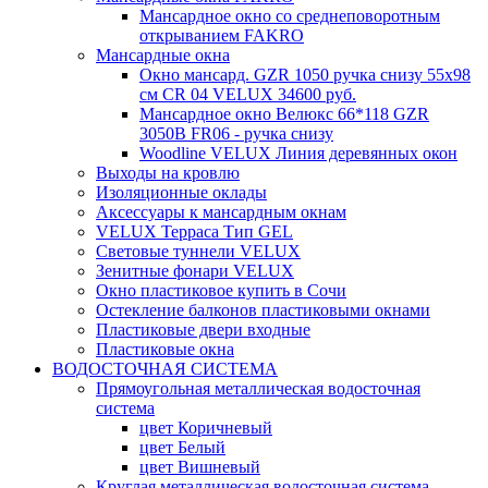
Мансардное окно со среднеповоротным
открыванием FAKRO
Мансардные окна
Окно мансард. GZR 1050 ручка снизу 55х98
см CR 04 VELUX 34600 руб.
Мансардное окно Велюкс 66*118 GZR
3050B FR06 - ручка снизу
Woodline VELUX Линия деревянных окон
Выходы на кровлю
Изоляционные оклады
Аксессуары к мансардным окнам
VELUX Терраса Тип GEL
Световые туннели VELUX
Зенитные фонари VELUX
Окно пластиковое купить в Сочи
Остекление балконов пластиковыми окнами
Пластиковые двери входные
Пластиковые окна
ВОДОСТОЧНАЯ СИСТЕМА
Прямоугольная металлическая водосточная
система
цвет Коричневый
цвет Белый
цвет Вишневый
Круглая металлическая водосточная система