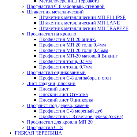
Металлочерепица Терракота
Профнастил С-8 заборный, стеновой
Штакетник металлический
Штакетник металлический МП ELLIPSE
Штакетник металлический МП LАNE
Штакетник металлический МП TRAPEZE
Профнастил на кровлю
Профнастил МП 20 оцинк.
Профнастил МП 20 толщ.0,4мм
Профнастил МП 20 толщ.0,45мм
Профнастил МП-20 матовый Викинг
Профнастил толщ. 0,5мм
Профнастил толщ. 0,7мм
Профнастил оцинкованный
Профнастил С-8 для забора и стен
Лист гладкий, плоский
Плоский лист
Плоский лист Отмотка
Плоский лист Оцинковка
Профлист под дерево, камень
Профнастил С-8 мореный дуб
Профнастил С -8 светлое дерево (сосна)
Профнастил для кровли МП 20
Профнастил С -8
ГИБКАЯ ЧЕРЕПИЦА