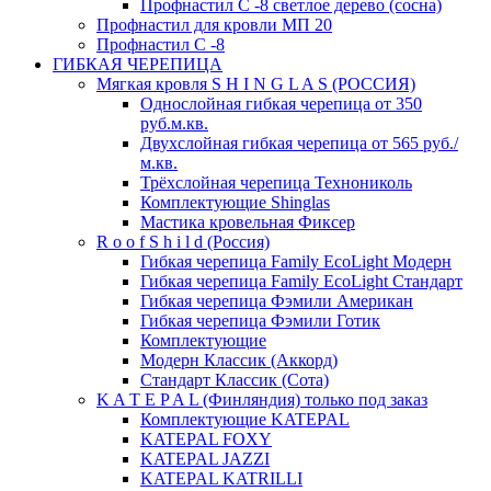
Профнастил С -8 светлое дерево (сосна)
Профнастил для кровли МП 20
Профнастил С -8
ГИБКАЯ ЧЕРЕПИЦА
Мягкая кровля S H I N G L A S (РОССИЯ)
Однослойная гибкая черепица от 350
руб.м.кв.
Двухслойная гибкая черепица от 565 руб./
м.кв.
Трёхслойная черепица Технониколь
Комплектующие Shinglas
Мастика кровельная Фиксер
R o o f S h i l d (Россия)
Гибкая черепица Family ЕсоLight Модерн
Гибкая черепица Family ЕсоLight Стандарт
Гибкая черепица Фэмили Американ
Гибкая черепица Фэмили Готик
Комплектующие
Модерн Классик (Аккорд)
Стандарт Классик (Сота)
K A T E P A L (Финляндия) только под заказ
Комплектующие KATEPAL
KATEPAL FOXY
KATEPAL JAZZI
KATEPAL KATRILLI