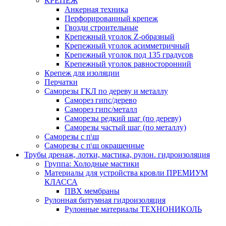
КРЕПЕЖ
Анкерная техника
Перфорированный крепеж
Гвозди строительные
Крепежный уголок Z-образный
Крепежный уголок асимметричный
Крепежный уголок под 135 градусов
Крепежный уголок равносторонний
Крепеж для изоляции
Перчатки
Саморезы ГКЛ по дереву и металлу
Саморез гипс/дерево
Саморез гипс/металл
Саморезы редкий шаг (по дереву)
Саморезы частый шаг (по металлу)
Саморезы с п\ш
Саморезы с п\ш окрашенные
Трубы дренаж, лотки, мастика, рулон. гидроизоляция
Группа: Холодные мастики
Материалы для устройства кровли ПРЕМИУМ
КЛАССА
ПВХ мембраны
Рулонная битумная гидроизоляция
Рулонные материалы ТЕХНОНИКОЛЬ