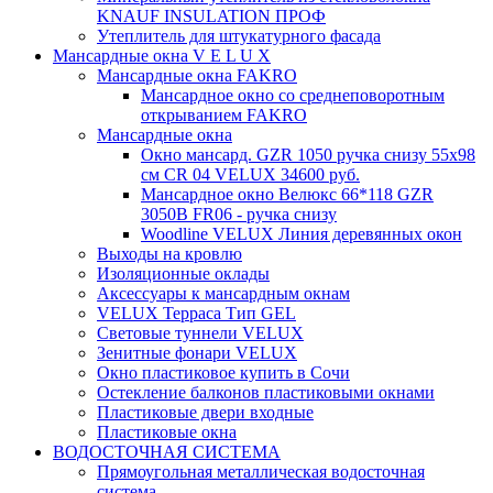
KNAUF INSULATION ПРОФ
Утеплитель для штукатурного фасада
Мансардные окна V E L U X
Мансардные окна FAKRO
Мансардное окно со среднеповоротным
открыванием FAKRO
Мансардные окна
Окно мансард. GZR 1050 ручка снизу 55х98
см CR 04 VELUX 34600 руб.
Мансардное окно Велюкс 66*118 GZR
3050B FR06 - ручка снизу
Woodline VELUX Линия деревянных окон
Выходы на кровлю
Изоляционные оклады
Аксессуары к мансардным окнам
VELUX Терраса Тип GEL
Световые туннели VELUX
Зенитные фонари VELUX
Окно пластиковое купить в Сочи
Остекление балконов пластиковыми окнами
Пластиковые двери входные
Пластиковые окна
ВОДОСТОЧНАЯ СИСТЕМА
Прямоугольная металлическая водосточная
система