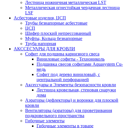
Лестница ножничная металлическая LST
Металлическая огнестойкая чердачная лестница
LSF
Асбестовые изделия, ЦСП
Трубы безнапорные асбестовые
ЦСП
Шифер плоский непрессованный
Муфты, Кольца безнапорные
Труба напорная
АКССЕСУАРЫ ДЛЯ КРОВЛИ
Софит для подшива карнизного свеса
Виниловые софиты - Технониколь
Подшивка свесов софитами Aquasystem Cu-
медь
Софит под дерево виниловый, с
центральной перфорацией
Аксессуары и Элементы безопасности кровли
Лестница кровельная, стеновая снаружи
дома
Аэраторы (дефлекторы) и воронки для плоской
кровли
Вентиляторы (аэраторы) для проветривания
подкровельного пространства
Гибочные элементы
Гибочные элементы в товаре