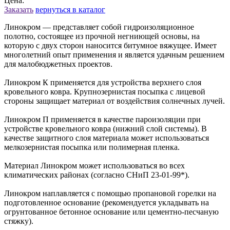
Цена:
Заказать
вернуться в каталог
Линокром — представляет собой гидроизоляционное
полотно, состоящее из прочной негниющей основы, на
которую с двух сторон наносится битумное вяжущее. Имеет
многолетний опыт применения и является удачным решением
для малобюджетных проектов.
Линокром К применяется для устройства верхнего слоя
кровельного ковра. Крупнозернистая посыпка с лицевой
стороны защищает материал от воздействия солнечных лучей.
Линокром П применяется в качестве пароизоляции при
устройстве кровельного ковра (нижний слой системы). В
качестве защитного слоя материала может использоваться
мелкозернистая посыпка или полимерная пленка.
Материал Линокром может использоваться во всех
климатических районах (согласно СНиП 23-01-99*).
Линокром наплавляется с помощью пропановой горелки на
подготовленное основание (рекомендуется укладывать на
огрунтованное бетонное основание или цементно-песчаную
стяжку).