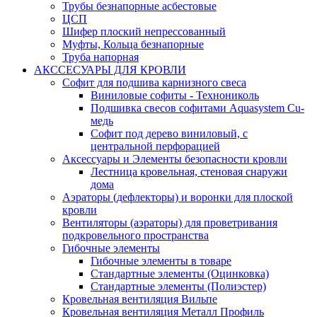
Трубы безнапорные асбестовые
ЦСП
Шифер плоский непрессованный
Муфты, Кольца безнапорные
Труба напорная
АКССЕСУАРЫ ДЛЯ КРОВЛИ
Софит для подшива карнизного свеса
Виниловые софиты - Технониколь
Подшивка свесов софитами Aquasystem Cu-
медь
Софит под дерево виниловый, с
центральной перфорацией
Аксессуары и Элементы безопасности кровли
Лестница кровельная, стеновая снаружи
дома
Аэраторы (дефлекторы) и воронки для плоской
кровли
Вентиляторы (аэраторы) для проветривания
подкровельного пространства
Гибочные элементы
Гибочные элементы в товаре
Стандартные элементы (Оцинковка)
Стандартные элементы (Полиэстер)
Кровельная вентиляция Вильпе
Кровельная вентиляция Металл Профиль