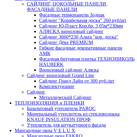
САЙДИНГ, ЦОКОЛЬНЫЕ ПАНЕЛИ,
ФАСАДНЫЕ ПАНЕЛИ
Фасадные термопанели Зодиак
Сайдинг "Корабельная доска" 260 руб/шт
Сайдинг Ю-Пласт Кор.бр. 3,05м*230мм
АЛЯСКА виниловый сайдинг
Сайдинг 3660*230 Альта "кор. доска"
Сайдинг Дёке PREMIUM
Гибкие фасадные декоративные панели
АМК
Фасадная битумная плитка ТЕХНОНИКОЛЬ
HAUBERK
Виниловый сайдинг Аляска
Сайдинг виниловый Grand Line
Сайдинг Гранд Лайн от 300 руб./шт
Комплектующие
Сайдинг
Металлический Сайдинг
ТЕПЛОИЗОЛЯЦИЯ и ПЛЕНКИ
Базальтовый утеплитель PAROC
Минеральный утеплитель из стекловолокна
KNAUF INSULATION ПРОФ
Утеплитель для штукатурного фасада
Мансардные окна V E L U X
Мансардные окна FAKRO