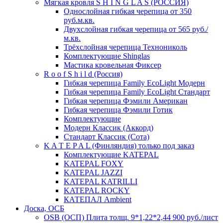
Мягкая кровля S H I N G L A S (РОССИЯ)
Однослойная гибкая черепица от 350
руб.м.кв.
Двухслойная гибкая черепица от 565 руб./
м.кв.
Трёхслойная черепица Технониколь
Комплектующие Shinglas
Мастика кровельная Фиксер
R o o f S h i l d (Россия)
Гибкая черепица Family ЕсоLight Модерн
Гибкая черепица Family ЕсоLight Стандарт
Гибкая черепица Фэмили Американ
Гибкая черепица Фэмили Готик
Комплектующие
Модерн Классик (Аккорд)
Стандарт Классик (Сота)
K A T E P A L (Финляндия) только под заказ
Комплектующие KATEPAL
KATEPAL FOXY
KATEPAL JAZZI
KATEPAL KATRILLI
KATEPAL ROCKY
КАТЕПАЛ Ambient
Доска, ОСБ
OSB (ОСП) Плита толщ. 9*1,22*2,44 900 руб./лист