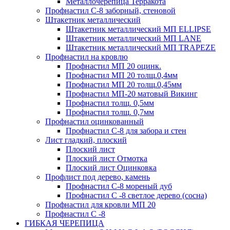
Металлочерепица Терракота
Профнастил С-8 заборный, стеновой
Штакетник металлический
Штакетник металлический МП ELLIPSE
Штакетник металлический МП LАNE
Штакетник металлический МП TRAPEZE
Профнастил на кровлю
Профнастил МП 20 оцинк.
Профнастил МП 20 толщ.0,4мм
Профнастил МП 20 толщ.0,45мм
Профнастил МП-20 матовый Викинг
Профнастил толщ. 0,5мм
Профнастил толщ. 0,7мм
Профнастил оцинкованный
Профнастил С-8 для забора и стен
Лист гладкий, плоский
Плоский лист
Плоский лист Отмотка
Плоский лист Оцинковка
Профлист под дерево, камень
Профнастил С-8 мореный дуб
Профнастил С -8 светлое дерево (сосна)
Профнастил для кровли МП 20
Профнастил С -8
ГИБКАЯ ЧЕРЕПИЦА