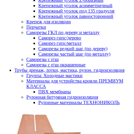
Крепежный уголок Z-образный
Крепежный уголок асимметричный
Крепежный уголок под 135 градусов
Крепежный уголок равносторонний
Крепеж для изоляции
Перчатки
Саморезы ГКЛ по дереву и металлу
Саморез гипс/дерево
Саморез гипс/металл
Саморезы редкий шаг (по дереву)
Саморезы частый шаг (по металлу)
Саморезы с п\ш
Саморезы с п\ш окрашенные
Трубы дренаж, лотки, мастика, рулон. гидроизоляция
Группа: Холодные мастики
Материалы для устройства кровли ПРЕМИУМ
КЛАССА
ПВХ мембраны
Рулонная битумная гидроизоляция
Рулонные материалы ТЕХНОНИКОЛЬ