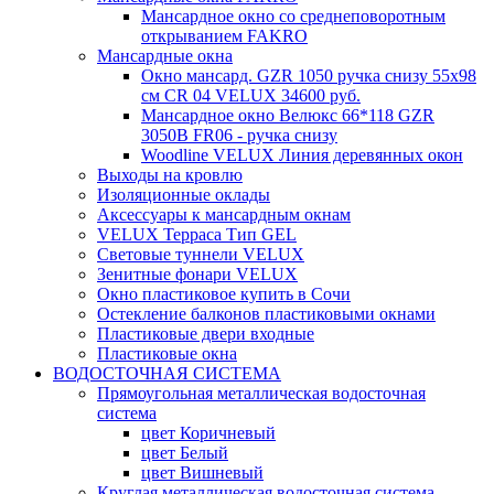
Мансардное окно со среднеповоротным
открыванием FAKRO
Мансардные окна
Окно мансард. GZR 1050 ручка снизу 55х98
см CR 04 VELUX 34600 руб.
Мансардное окно Велюкс 66*118 GZR
3050B FR06 - ручка снизу
Woodline VELUX Линия деревянных окон
Выходы на кровлю
Изоляционные оклады
Аксессуары к мансардным окнам
VELUX Терраса Тип GEL
Световые туннели VELUX
Зенитные фонари VELUX
Окно пластиковое купить в Сочи
Остекление балконов пластиковыми окнами
Пластиковые двери входные
Пластиковые окна
ВОДОСТОЧНАЯ СИСТЕМА
Прямоугольная металлическая водосточная
система
цвет Коричневый
цвет Белый
цвет Вишневый
Круглая металлическая водосточная система