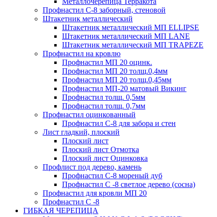
Металлочерепица Терракота
Профнастил С-8 заборный, стеновой
Штакетник металлический
Штакетник металлический МП ELLIPSE
Штакетник металлический МП LАNE
Штакетник металлический МП TRAPEZE
Профнастил на кровлю
Профнастил МП 20 оцинк.
Профнастил МП 20 толщ.0,4мм
Профнастил МП 20 толщ.0,45мм
Профнастил МП-20 матовый Викинг
Профнастил толщ. 0,5мм
Профнастил толщ. 0,7мм
Профнастил оцинкованный
Профнастил С-8 для забора и стен
Лист гладкий, плоский
Плоский лист
Плоский лист Отмотка
Плоский лист Оцинковка
Профлист под дерево, камень
Профнастил С-8 мореный дуб
Профнастил С -8 светлое дерево (сосна)
Профнастил для кровли МП 20
Профнастил С -8
ГИБКАЯ ЧЕРЕПИЦА