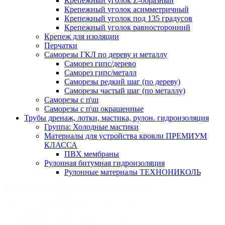
Крепежный уголок Z-образный
Крепежный уголок асимметричный
Крепежный уголок под 135 градусов
Крепежный уголок равносторонний
Крепеж для изоляции
Перчатки
Саморезы ГКЛ по дереву и металлу
Саморез гипс/дерево
Саморез гипс/металл
Саморезы редкий шаг (по дереву)
Саморезы частый шаг (по металлу)
Саморезы с п\ш
Саморезы с п\ш окрашенные
Трубы дренаж, лотки, мастика, рулон. гидроизоляция
Группа: Холодные мастики
Материалы для устройства кровли ПРЕМИУМ
КЛАССА
ПВХ мембраны
Рулонная битумная гидроизоляция
Рулонные материалы ТЕХНОНИКОЛЬ