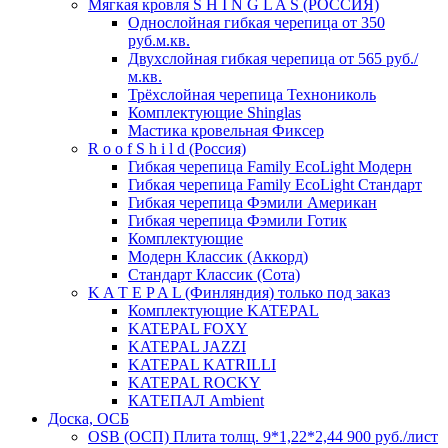
Мягкая кровля S H I N G L A S (РОССИЯ)
Однослойная гибкая черепица от 350
руб.м.кв.
Двухслойная гибкая черепица от 565 руб./
м.кв.
Трёхслойная черепица Технониколь
Комплектующие Shinglas
Мастика кровельная Фиксер
R o o f S h i l d (Россия)
Гибкая черепица Family ЕсоLight Модерн
Гибкая черепица Family ЕсоLight Стандарт
Гибкая черепица Фэмили Американ
Гибкая черепица Фэмили Готик
Комплектующие
Модерн Классик (Аккорд)
Стандарт Классик (Сота)
K A T E P A L (Финляндия) только под заказ
Комплектующие KATEPAL
KATEPAL FOXY
KATEPAL JAZZI
KATEPAL KATRILLI
KATEPAL ROCKY
КАТЕПАЛ Ambient
Доска, ОСБ
OSB (ОСП) Плита толщ. 9*1,22*2,44 900 руб./лист