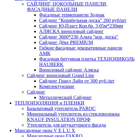
САЙДИНГ, ЦОКОЛЬНЫЕ ПАНЕЛИ,
ФАСАДНЫЕ ПАНЕЛИ
Фасадные термопанели Зодиак
Сайдинг "Корабельная доска" 260 руб/шт
Сайдинг Ю-Пласт Кор.бр. 3,05м*230мм
АЛЯСКА виниловый сайдинг
Сайдинг 3660*230 Альта "кор. доска"
Сайдинг Дёке PREMIUM
Гибкие фасадные декоративные панели
АМК
Фасадная битумная плитка ТЕХНОНИКОЛЬ
HAUBERK
Виниловый сайдинг Аляска
Сайдинг виниловый Grand Line
Сайдинг Гранд Лайн от 300 руб./шт
Комплектующие
Сайдинг
Металлический Сайдинг
ТЕПЛОИЗОЛЯЦИЯ и ПЛЕНКИ
Базальтовый утеплитель PAROC
Минеральный утеплитель из стекловолокна
KNAUF INSULATION ПРОФ
Утеплитель для штукатурного фасада
Мансардные окна V E L U X
Мансардные окна FAKRO