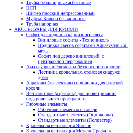
Трубы безнапорные асбестовые
ЦСП
Шифер плоский непрессованный
Муфты, Кольца безнапорные
Труба напорная
АКССЕСУАРЫ ДЛЯ КРОВЛИ
Софит для подшива карнизного свеса
Виниловые софиты - Технониколь
Подшивка свесов софитами Aquasystem Cu-
медь
Софит под дерево виниловый, с
центральной перфорацией
Аксессуары и Элементы безопасности кровли
Лестница кровельная, стеновая снаружи
дома
Аэраторы (дефлекторы) и воронки для плоской
кровли
Вентиляторы (аэраторы) для проветривания
подкровельного пространства
Гибочные элементы
Гибочные элементы в товаре
Стандартные элементы (Оцинковка)
Стандартные элементы (Полиэстер)
Кровельная вентиляция Вильпе
Кровельная вентиляция Металл Профиль