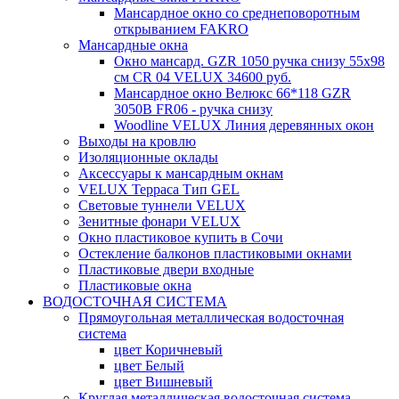
Мансардное окно со среднеповоротным
открыванием FAKRO
Мансардные окна
Окно мансард. GZR 1050 ручка снизу 55х98
см CR 04 VELUX 34600 руб.
Мансардное окно Велюкс 66*118 GZR
3050B FR06 - ручка снизу
Woodline VELUX Линия деревянных окон
Выходы на кровлю
Изоляционные оклады
Аксессуары к мансардным окнам
VELUX Терраса Тип GEL
Световые туннели VELUX
Зенитные фонари VELUX
Окно пластиковое купить в Сочи
Остекление балконов пластиковыми окнами
Пластиковые двери входные
Пластиковые окна
ВОДОСТОЧНАЯ СИСТЕМА
Прямоугольная металлическая водосточная
система
цвет Коричневый
цвет Белый
цвет Вишневый
Круглая металлическая водосточная система