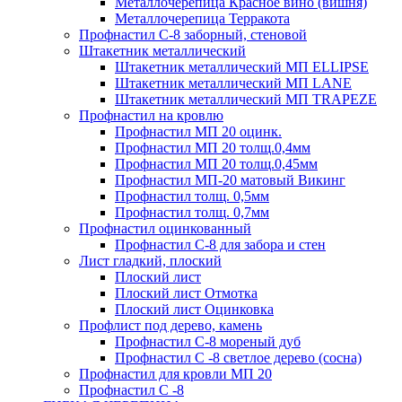
Металлочерепица Красное вино (вишня)
Металлочерепица Терракота
Профнастил С-8 заборный, стеновой
Штакетник металлический
Штакетник металлический МП ELLIPSE
Штакетник металлический МП LАNE
Штакетник металлический МП TRAPEZE
Профнастил на кровлю
Профнастил МП 20 оцинк.
Профнастил МП 20 толщ.0,4мм
Профнастил МП 20 толщ.0,45мм
Профнастил МП-20 матовый Викинг
Профнастил толщ. 0,5мм
Профнастил толщ. 0,7мм
Профнастил оцинкованный
Профнастил С-8 для забора и стен
Лист гладкий, плоский
Плоский лист
Плоский лист Отмотка
Плоский лист Оцинковка
Профлист под дерево, камень
Профнастил С-8 мореный дуб
Профнастил С -8 светлое дерево (сосна)
Профнастил для кровли МП 20
Профнастил С -8