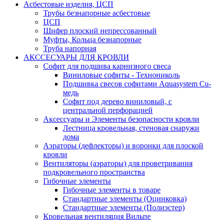
Асбестовые изделия, ЦСП
Трубы безнапорные асбестовые
ЦСП
Шифер плоский непрессованный
Муфты, Кольца безнапорные
Труба напорная
АКССЕСУАРЫ ДЛЯ КРОВЛИ
Софит для подшива карнизного свеса
Виниловые софиты - Технониколь
Подшивка свесов софитами Aquasystem Cu-
медь
Софит под дерево виниловый, с
центральной перфорацией
Аксессуары и Элементы безопасности кровли
Лестница кровельная, стеновая снаружи
дома
Аэраторы (дефлекторы) и воронки для плоской
кровли
Вентиляторы (аэраторы) для проветривания
подкровельного пространства
Гибочные элементы
Гибочные элементы в товаре
Стандартные элементы (Оцинковка)
Стандартные элементы (Полиэстер)
Кровельная вентиляция Вильпе