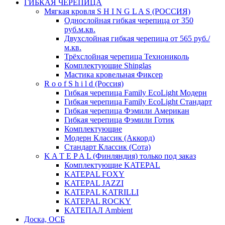
ГИБКАЯ ЧЕРЕПИЦА
Мягкая кровля S H I N G L A S (РОССИЯ)
Однослойная гибкая черепица от 350
руб.м.кв.
Двухслойная гибкая черепица от 565 руб./
м.кв.
Трёхслойная черепица Технониколь
Комплектующие Shinglas
Мастика кровельная Фиксер
R o o f S h i l d (Россия)
Гибкая черепица Family ЕсоLight Модерн
Гибкая черепица Family ЕсоLight Стандарт
Гибкая черепица Фэмили Американ
Гибкая черепица Фэмили Готик
Комплектующие
Модерн Классик (Аккорд)
Стандарт Классик (Сота)
K A T E P A L (Финляндия) только под заказ
Комплектующие KATEPAL
KATEPAL FOXY
KATEPAL JAZZI
KATEPAL KATRILLI
KATEPAL ROCKY
КАТЕПАЛ Ambient
Доска, ОСБ