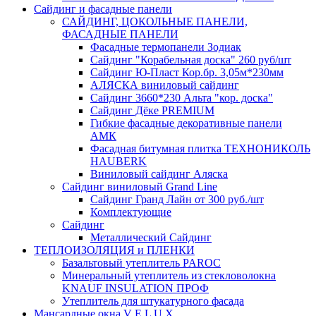
Сайдинг и фасадные панели
САЙДИНГ, ЦОКОЛЬНЫЕ ПАНЕЛИ,
ФАСАДНЫЕ ПАНЕЛИ
Фасадные термопанели Зодиак
Сайдинг "Корабельная доска" 260 руб/шт
Сайдинг Ю-Пласт Кор.бр. 3,05м*230мм
АЛЯСКА виниловый сайдинг
Сайдинг 3660*230 Альта "кор. доска"
Сайдинг Дёке PREMIUM
Гибкие фасадные декоративные панели
АМК
Фасадная битумная плитка ТЕХНОНИКОЛЬ
HAUBERK
Виниловый сайдинг Аляска
Сайдинг виниловый Grand Line
Сайдинг Гранд Лайн от 300 руб./шт
Комплектующие
Сайдинг
Металлический Сайдинг
ТЕПЛОИЗОЛЯЦИЯ и ПЛЕНКИ
Базальтовый утеплитель PAROC
Минеральный утеплитель из стекловолокна
KNAUF INSULATION ПРОФ
Утеплитель для штукатурного фасада
Мансардные окна V E L U X