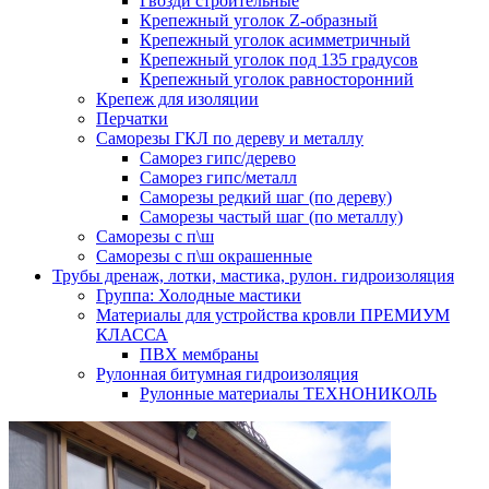
Гвозди строительные
Крепежный уголок Z-образный
Крепежный уголок асимметричный
Крепежный уголок под 135 градусов
Крепежный уголок равносторонний
Крепеж для изоляции
Перчатки
Саморезы ГКЛ по дереву и металлу
Саморез гипс/дерево
Саморез гипс/металл
Саморезы редкий шаг (по дереву)
Саморезы частый шаг (по металлу)
Саморезы с п\ш
Саморезы с п\ш окрашенные
Трубы дренаж, лотки, мастика, рулон. гидроизоляция
Группа: Холодные мастики
Материалы для устройства кровли ПРЕМИУМ
КЛАССА
ПВХ мембраны
Рулонная битумная гидроизоляция
Рулонные материалы ТЕХНОНИКОЛЬ