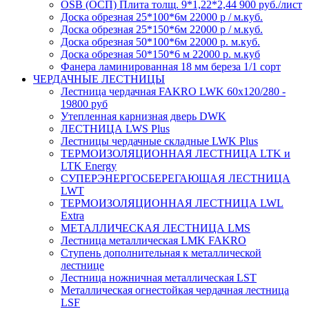
OSB (ОСП) Плита толщ. 9*1,22*2,44 900 руб./лист
Доска обрезная 25*100*6м 22000 р / м.куб.
Доска обрезная 25*150*6м 22000 р / м.куб.
Доска обрезная 50*100*6м 22000 р. м.куб.
Доска обрезная 50*150*6 м 22000 р. м.куб
Фанера ламинированная 18 мм береза 1/1 сорт
ЧЕРДАЧНЫЕ ЛЕСТНИЦЫ
Лестница чердачная FAKRO LWK 60х120/280 -
19800 руб
Утепленная карнизная дверь DWK
ЛЕСТНИЦА LWS Plus
Лестницы чердачные складные LWK Plus
ТЕРМОИЗОЛЯЦИОННАЯ ЛЕСТНИЦА LTK и
LTK Energy
СУПЕРЭНЕРГОСБЕРЕГАЮЩАЯ ЛЕСТНИЦА
LWT
ТЕРМОИЗОЛЯЦИОННАЯ ЛЕСТНИЦА LWL
Extra
МЕТАЛЛИЧЕСКАЯ ЛЕСТНИЦА LMS
Лестница металлическая LMK FAKRO
Ступень дополнительная к металлической
лестнице
Лестница ножничная металлическая LST
Металлическая огнестойкая чердачная лестница
LSF