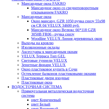
Мансардные окна FAKRO
Мансардное окно со среднеповоротным
открыванием FAKRO
Мансардные окна
Окно мансард. GZR 1050 ручка снизу 55х98
см CR 04 VELUX 34600 руб.
Мансардное окно Велюкс 66*118 GZR
3050B FR06 - ручка снизу
Woodline VELUX Линия деревянных окон
Выходы на кровлю
Изоляционные оклады
Аксессуары к мансардным окнам
VELUX Терраса Тип GEL
Световые туннели VELUX
Зенитные фонари VELUX
Окно пластиковое купить в Сочи
Остекление балконов пластиковыми окнами
Пластиковые двери входные
Пластиковые окна
ВОДОСТОЧНАЯ СИСТЕМА
Прямоугольная металлическая водосточная
система
цвет Коричневый
цвет Белый
цвет Вишневый