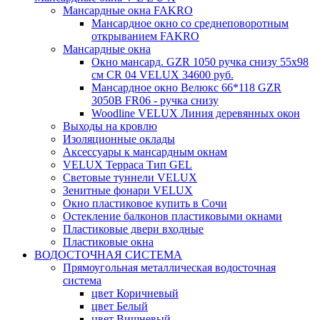
Мансардные окна FAKRO
Мансардное окно со среднеповоротным
открыванием FAKRO
Мансардные окна
Окно мансард. GZR 1050 ручка снизу 55х98
см CR 04 VELUX 34600 руб.
Мансардное окно Велюкс 66*118 GZR
3050B FR06 - ручка снизу
Woodline VELUX Линия деревянных окон
Выходы на кровлю
Изоляционные оклады
Аксессуары к мансардным окнам
VELUX Терраса Тип GEL
Световые туннели VELUX
Зенитные фонари VELUX
Окно пластиковое купить в Сочи
Остекление балконов пластиковыми окнами
Пластиковые двери входные
Пластиковые окна
ВОДОСТОЧНАЯ СИСТЕМА
Прямоугольная металлическая водосточная
система
цвет Коричневый
цвет Белый
цвет Вишневый