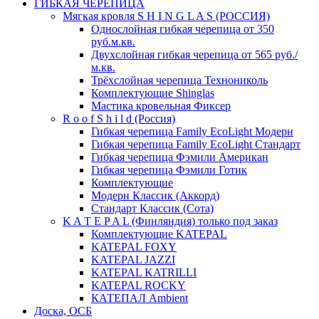
ГИБКАЯ ЧЕРЕПИЦА
Мягкая кровля S H I N G L A S (РОССИЯ)
Однослойная гибкая черепица от 350
руб.м.кв.
Двухслойная гибкая черепица от 565 руб./
м.кв.
Трёхслойная черепица Технониколь
Комплектующие Shinglas
Мастика кровельная Фиксер
R o o f S h i l d (Россия)
Гибкая черепица Family ЕсоLight Модерн
Гибкая черепица Family ЕсоLight Стандарт
Гибкая черепица Фэмили Американ
Гибкая черепица Фэмили Готик
Комплектующие
Модерн Классик (Аккорд)
Стандарт Классик (Сота)
K A T E P A L (Финляндия) только под заказ
Комплектующие KATEPAL
KATEPAL FOXY
KATEPAL JAZZI
KATEPAL KATRILLI
KATEPAL ROCKY
КАТЕПАЛ Ambient
Доска, ОСБ