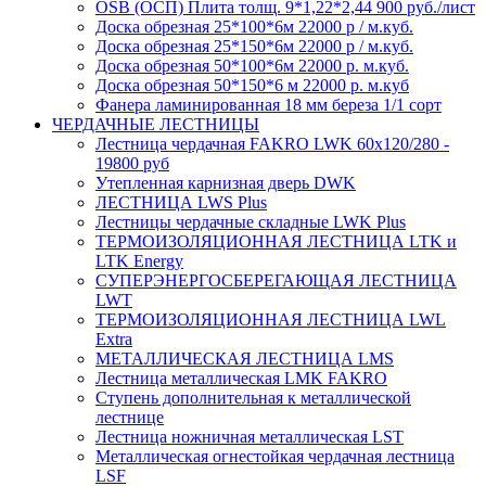
OSB (ОСП) Плита толщ. 9*1,22*2,44 900 руб./лист
Доска обрезная 25*100*6м 22000 р / м.куб.
Доска обрезная 25*150*6м 22000 р / м.куб.
Доска обрезная 50*100*6м 22000 р. м.куб.
Доска обрезная 50*150*6 м 22000 р. м.куб
Фанера ламинированная 18 мм береза 1/1 сорт
ЧЕРДАЧНЫЕ ЛЕСТНИЦЫ
Лестница чердачная FAKRO LWK 60х120/280 -
19800 руб
Утепленная карнизная дверь DWK
ЛЕСТНИЦА LWS Plus
Лестницы чердачные складные LWK Plus
ТЕРМОИЗОЛЯЦИОННАЯ ЛЕСТНИЦА LTK и
LTK Energy
СУПЕРЭНЕРГОСБЕРЕГАЮЩАЯ ЛЕСТНИЦА
LWT
ТЕРМОИЗОЛЯЦИОННАЯ ЛЕСТНИЦА LWL
Extra
МЕТАЛЛИЧЕСКАЯ ЛЕСТНИЦА LMS
Лестница металлическая LMK FAKRO
Ступень дополнительная к металлической
лестнице
Лестница ножничная металлическая LST
Металлическая огнестойкая чердачная лестница
LSF