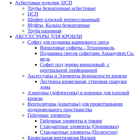
Асбестовые изделия, ЦСП
Трубы безнапорные асбестовые
ЦСП
Шифер плоский непрессованный
Муфты, Кольца безнапорные
Труба напорная
АКССЕСУАРЫ ДЛЯ КРОВЛИ
Софит для подшива карнизного свеса
Виниловые софиты - Технониколь
Подшивка свесов софитами Aquasystem Cu-
медь
Софит под дерево виниловый, с
центральной перфорацией
Аксессуары и Элементы безопасности кровли
Лестница кровельная, стеновая снаружи
дома
Аэраторы (дефлекторы) и воронки для плоской
кровли
Вентиляторы (аэраторы) для проветривания
подкровельного пространства
Гибочные элементы
Гибочные элементы в товаре
Стандартные элементы (Оцинковка)
Стандартные элементы (Полиэстер)
Кровельная вентиляция Вильпе