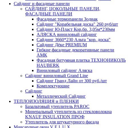
Сайдинг и фасадные панели
САЙДИНГ, ЦОКОЛЬНЫЕ ПАНЕЛИ,
ФАСАДНЫЕ ПАНЕЛИ
Фасадные термопанели Зодиак
Сайдинг "Корабельная доска" 260 руб/шт
Сайдинг Ю-Пласт Кор.бр. 3,05м*230мм
АЛЯСКА виниловый сайдинг
Сайдинг 3660*230 Альта "кор. доска"
Сайдинг Дёке PREMIUM
Гибкие фасадные декоративные панели
АМК
Фасадная битумная плитка ТЕХНОНИКОЛЬ
HAUBERK
Виниловый сайдинг Аляска
Сайдинг виниловый Grand Line
Сайдинг Гранд Лайн от 300 руб./шт
Комплектующие
Сайдинг
Металлический Сайдинг
ТЕПЛОИЗОЛЯЦИЯ и ПЛЕНКИ
Базальтовый утеплитель PAROC
Минеральный утеплитель из стекловолокна
KNAUF INSULATION ПРОФ
Утеплитель для штукатурного фасада
Мансардные окна V E L U X