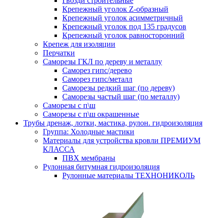
Гвозди строительные
Крепежный уголок Z-образный
Крепежный уголок асимметричный
Крепежный уголок под 135 градусов
Крепежный уголок равносторонний
Крепеж для изоляции
Перчатки
Саморезы ГКЛ по дереву и металлу
Саморез гипс/дерево
Саморез гипс/металл
Саморезы редкий шаг (по дереву)
Саморезы частый шаг (по металлу)
Саморезы с п\ш
Саморезы с п\ш окрашенные
Трубы дренаж, лотки, мастика, рулон. гидроизоляция
Группа: Холодные мастики
Материалы для устройства кровли ПРЕМИУМ
КЛАССА
ПВХ мембраны
Рулонная битумная гидроизоляция
Рулонные материалы ТЕХНОНИКОЛЬ