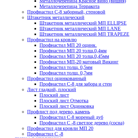
Металлочерепица Красное вино (вишня)
Металлочерепица Терракота
Профнастил С-8 заборный, стеновой
Штакетник металлический
Штакетник металлический МП ELLIPSE
Штакетник металлический МП LАNE
Штакетник металлический МП TRAPEZE
Профнастил на кровлю
Профнастил МП 20 оцинк.
Профнастил МП 20 толщ.0,4мм
Профнастил МП 20 толщ.0,45мм
Профнастил МП-20 матовый Викинг
Профнастил толщ. 0,5мм
Профнастил толщ. 0,7мм
Профнастил оцинкованный
Профнастил С-8 для забора и стен
Лист гладкий, плоский
Плоский лист
Плоский лист Отмотка
Плоский лист Оцинковка
Профлист под дерево, камень
Профнастил С-8 мореный дуб
Профнастил С -8 светлое дерево (сосна)
Профнастил для кровли МП 20
Профнастил С -8