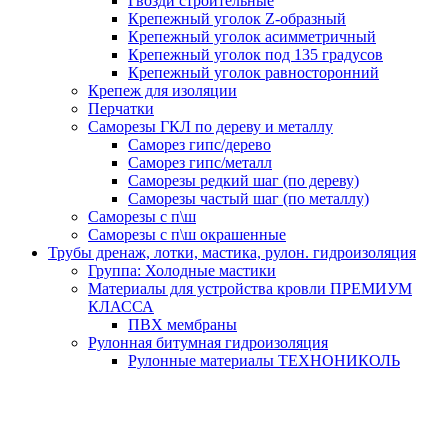
Гвозди строительные
Крепежный уголок Z-образный
Крепежный уголок асимметричный
Крепежный уголок под 135 градусов
Крепежный уголок равносторонний
Крепеж для изоляции
Перчатки
Саморезы ГКЛ по дереву и металлу
Саморез гипс/дерево
Саморез гипс/металл
Саморезы редкий шаг (по дереву)
Саморезы частый шаг (по металлу)
Саморезы с п\ш
Саморезы с п\ш окрашенные
Трубы дренаж, лотки, мастика, рулон. гидроизоляция
Группа: Холодные мастики
Материалы для устройства кровли ПРЕМИУМ
КЛАССА
ПВХ мембраны
Рулонная битумная гидроизоляция
Рулонные материалы ТЕХНОНИКОЛЬ