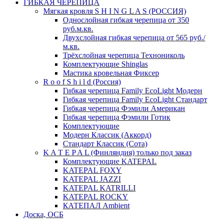
ГИБКАЯ ЧЕРЕПИЦА
Мягкая кровля S H I N G L A S (РОССИЯ)
Однослойная гибкая черепица от 350
руб.м.кв.
Двухслойная гибкая черепица от 565 руб./
м.кв.
Трёхслойная черепица Технониколь
Комплектующие Shinglas
Мастика кровельная Фиксер
R o o f S h i l d (Россия)
Гибкая черепица Family ЕсоLight Модерн
Гибкая черепица Family ЕсоLight Стандарт
Гибкая черепица Фэмили Американ
Гибкая черепица Фэмили Готик
Комплектующие
Модерн Классик (Аккорд)
Стандарт Классик (Сота)
K A T E P A L (Финляндия) только под заказ
Комплектующие KATEPAL
KATEPAL FOXY
KATEPAL JAZZI
KATEPAL KATRILLI
KATEPAL ROCKY
КАТЕПАЛ Ambient
Доска, ОСБ