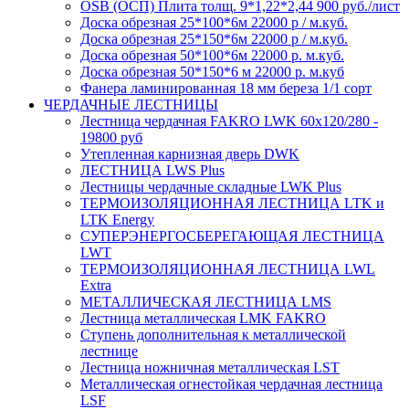
OSB (ОСП) Плита толщ. 9*1,22*2,44 900 руб./лист
Доска обрезная 25*100*6м 22000 р / м.куб.
Доска обрезная 25*150*6м 22000 р / м.куб.
Доска обрезная 50*100*6м 22000 р. м.куб.
Доска обрезная 50*150*6 м 22000 р. м.куб
Фанера ламинированная 18 мм береза 1/1 сорт
ЧЕРДАЧНЫЕ ЛЕСТНИЦЫ
Лестница чердачная FAKRO LWK 60х120/280 -
19800 руб
Утепленная карнизная дверь DWK
ЛЕСТНИЦА LWS Plus
Лестницы чердачные складные LWK Plus
ТЕРМОИЗОЛЯЦИОННАЯ ЛЕСТНИЦА LTK и
LTK Energy
СУПЕРЭНЕРГОСБЕРЕГАЮЩАЯ ЛЕСТНИЦА
LWT
ТЕРМОИЗОЛЯЦИОННАЯ ЛЕСТНИЦА LWL
Extra
МЕТАЛЛИЧЕСКАЯ ЛЕСТНИЦА LMS
Лестница металлическая LMK FAKRO
Ступень дополнительная к металлической
лестнице
Лестница ножничная металлическая LST
Металлическая огнестойкая чердачная лестница
LSF