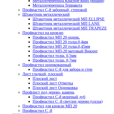
Металлочерепица Красное вино (вишня)
Металлочерепица Терракота
Профнастил С-8 заборный, стеновой
Штакетник металлический
Штакетник металлический МП ELLIPSE
Штакетник металлический МП LАNE
Штакетник металлический МП TRAPEZE
Профнастил на кровлю
Профнастил МП 20 оцинк.
Профнастил МП 20 толщ.0,4мм
Профнастил МП 20 толщ.0,45мм
Профнастил МП-20 матовый Викинг
Профнастил толщ. 0,5мм
Профнастил толщ. 0,7мм
Профнастил оцинкованный
Профнастил С-8 для забора и стен
Лист гладкий, плоский
Плоский лист
Плоский лист Отмотка
Плоский лист Оцинковка
Профлист под дерево, камень
Профнастил С-8 мореный дуб
Профнастил С -8 светлое дерево (сосна)
Профнастил для кровли МП 20
Профнастил С -8