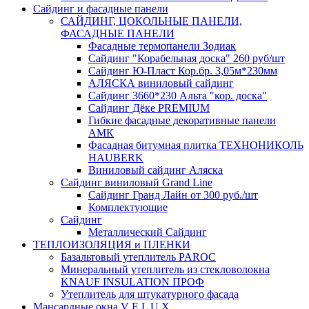
Сайдинг и фасадные панели
САЙДИНГ, ЦОКОЛЬНЫЕ ПАНЕЛИ,
ФАСАДНЫЕ ПАНЕЛИ
Фасадные термопанели Зодиак
Сайдинг "Корабельная доска" 260 руб/шт
Сайдинг Ю-Пласт Кор.бр. 3,05м*230мм
АЛЯСКА виниловый сайдинг
Сайдинг 3660*230 Альта "кор. доска"
Сайдинг Дёке PREMIUM
Гибкие фасадные декоративные панели
АМК
Фасадная битумная плитка ТЕХНОНИКОЛЬ
HAUBERK
Виниловый сайдинг Аляска
Сайдинг виниловый Grand Line
Сайдинг Гранд Лайн от 300 руб./шт
Комплектующие
Сайдинг
Металлический Сайдинг
ТЕПЛОИЗОЛЯЦИЯ и ПЛЕНКИ
Базальтовый утеплитель PAROC
Минеральный утеплитель из стекловолокна
KNAUF INSULATION ПРОФ
Утеплитель для штукатурного фасада
Мансардные окна V E L U X