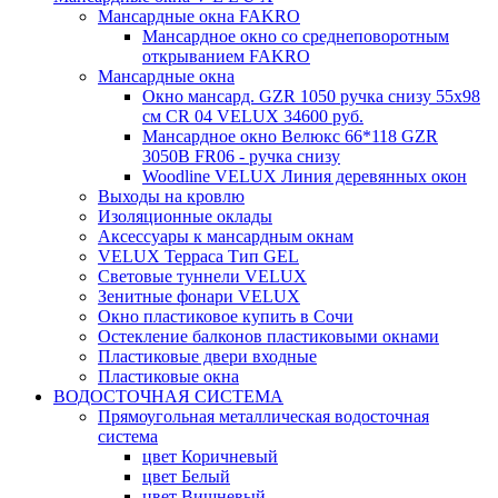
Мансардные окна FAKRO
Мансардное окно со среднеповоротным
открыванием FAKRO
Мансардные окна
Окно мансард. GZR 1050 ручка снизу 55х98
см CR 04 VELUX 34600 руб.
Мансардное окно Велюкс 66*118 GZR
3050B FR06 - ручка снизу
Woodline VELUX Линия деревянных окон
Выходы на кровлю
Изоляционные оклады
Аксессуары к мансардным окнам
VELUX Терраса Тип GEL
Световые туннели VELUX
Зенитные фонари VELUX
Окно пластиковое купить в Сочи
Остекление балконов пластиковыми окнами
Пластиковые двери входные
Пластиковые окна
ВОДОСТОЧНАЯ СИСТЕМА
Прямоугольная металлическая водосточная
система
цвет Коричневый
цвет Белый
цвет Вишневый