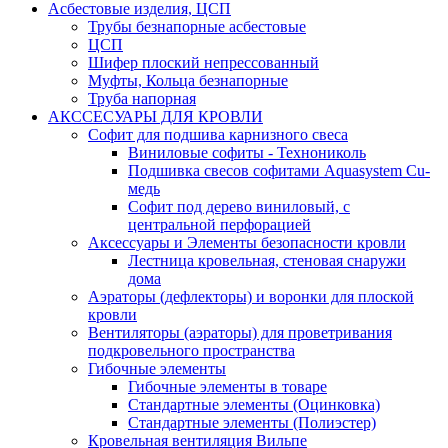
Асбестовые изделия, ЦСП
Трубы безнапорные асбестовые
ЦСП
Шифер плоский непрессованный
Муфты, Кольца безнапорные
Труба напорная
АКССЕСУАРЫ ДЛЯ КРОВЛИ
Софит для подшива карнизного свеса
Виниловые софиты - Технониколь
Подшивка свесов софитами Aquasystem Cu-
медь
Софит под дерево виниловый, с
центральной перфорацией
Аксессуары и Элементы безопасности кровли
Лестница кровельная, стеновая снаружи
дома
Аэраторы (дефлекторы) и воронки для плоской
кровли
Вентиляторы (аэраторы) для проветривания
подкровельного пространства
Гибочные элементы
Гибочные элементы в товаре
Стандартные элементы (Оцинковка)
Стандартные элементы (Полиэстер)
Кровельная вентиляция Вильпе