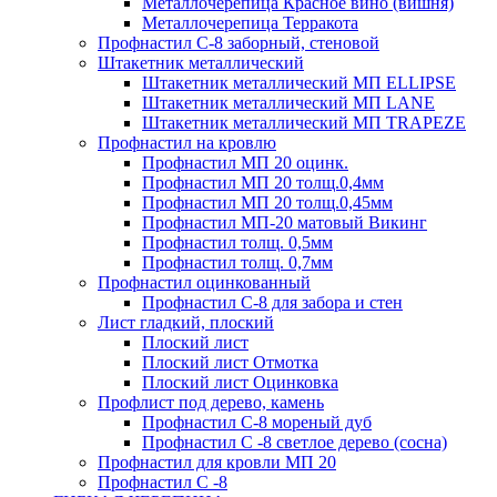
Металлочерепица Красное вино (вишня)
Металлочерепица Терракота
Профнастил С-8 заборный, стеновой
Штакетник металлический
Штакетник металлический МП ELLIPSE
Штакетник металлический МП LАNE
Штакетник металлический МП TRAPEZE
Профнастил на кровлю
Профнастил МП 20 оцинк.
Профнастил МП 20 толщ.0,4мм
Профнастил МП 20 толщ.0,45мм
Профнастил МП-20 матовый Викинг
Профнастил толщ. 0,5мм
Профнастил толщ. 0,7мм
Профнастил оцинкованный
Профнастил С-8 для забора и стен
Лист гладкий, плоский
Плоский лист
Плоский лист Отмотка
Плоский лист Оцинковка
Профлист под дерево, камень
Профнастил С-8 мореный дуб
Профнастил С -8 светлое дерево (сосна)
Профнастил для кровли МП 20
Профнастил С -8