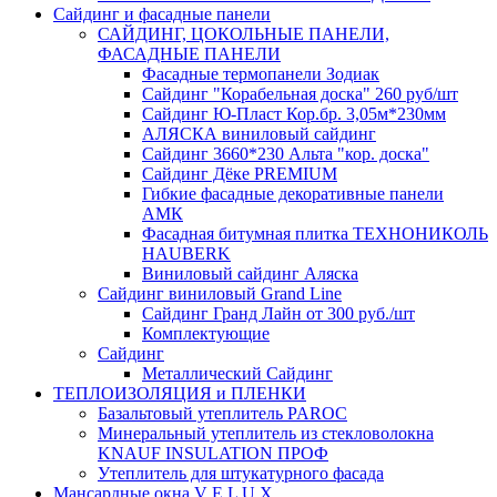
Сайдинг и фасадные панели
САЙДИНГ, ЦОКОЛЬНЫЕ ПАНЕЛИ,
ФАСАДНЫЕ ПАНЕЛИ
Фасадные термопанели Зодиак
Сайдинг "Корабельная доска" 260 руб/шт
Сайдинг Ю-Пласт Кор.бр. 3,05м*230мм
АЛЯСКА виниловый сайдинг
Сайдинг 3660*230 Альта "кор. доска"
Сайдинг Дёке PREMIUM
Гибкие фасадные декоративные панели
АМК
Фасадная битумная плитка ТЕХНОНИКОЛЬ
HAUBERK
Виниловый сайдинг Аляска
Сайдинг виниловый Grand Line
Сайдинг Гранд Лайн от 300 руб./шт
Комплектующие
Сайдинг
Металлический Сайдинг
ТЕПЛОИЗОЛЯЦИЯ и ПЛЕНКИ
Базальтовый утеплитель PAROC
Минеральный утеплитель из стекловолокна
KNAUF INSULATION ПРОФ
Утеплитель для штукатурного фасада
Мансардные окна V E L U X