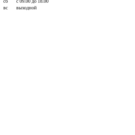
сб
с 09.00 до 18.00
вс
выходной