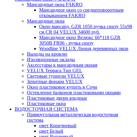
Мансардные окна FAKRO
Мансардное окно со среднеповоротным
открыванием FAKRO
Мансардные окна
Окно мансард. GZR 1050 ручка снизу 55х98
см CR 04 VELUX 34600 руб.
Мансардное окно Велюкс 66*118 GZR
3050B FR06 - ручка снизу
Woodline VELUX Линия деревянных окон
Выходы на кровлю
Изоляционные оклады
Аксессуары к мансардным окнам
VELUX Терраса Тип GEL
Световые туннели VELUX
Зенитные фонари VELUX
Окно пластиковое купить в Сочи
Остекление балконов пластиковыми окнами
Пластиковые двери входные
Пластиковые окна
ВОДОСТОЧНАЯ СИСТЕМА
Прямоугольная металлическая водосточная
система
цвет Коричневый
цвет Белый
цвет Вишневый