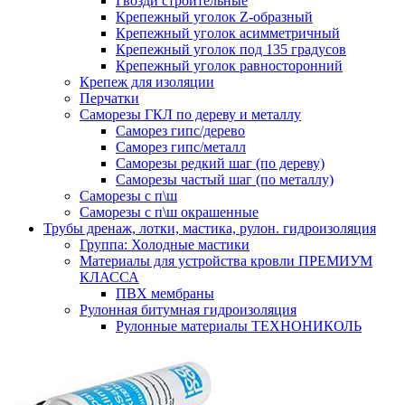
Гвозди строительные
Крепежный уголок Z-образный
Крепежный уголок асимметричный
Крепежный уголок под 135 градусов
Крепежный уголок равносторонний
Крепеж для изоляции
Перчатки
Саморезы ГКЛ по дереву и металлу
Саморез гипс/дерево
Саморез гипс/металл
Саморезы редкий шаг (по дереву)
Саморезы частый шаг (по металлу)
Саморезы с п\ш
Саморезы с п\ш окрашенные
Трубы дренаж, лотки, мастика, рулон. гидроизоляция
Группа: Холодные мастики
Материалы для устройства кровли ПРЕМИУМ
КЛАССА
ПВХ мембраны
Рулонная битумная гидроизоляция
Рулонные материалы ТЕХНОНИКОЛЬ