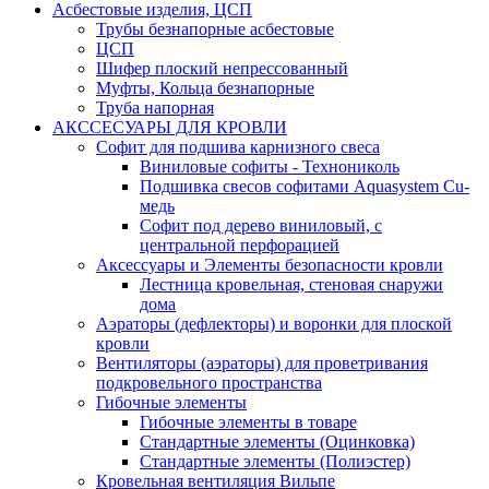
Асбестовые изделия, ЦСП
Трубы безнапорные асбестовые
ЦСП
Шифер плоский непрессованный
Муфты, Кольца безнапорные
Труба напорная
АКССЕСУАРЫ ДЛЯ КРОВЛИ
Софит для подшива карнизного свеса
Виниловые софиты - Технониколь
Подшивка свесов софитами Aquasystem Cu-
медь
Софит под дерево виниловый, с
центральной перфорацией
Аксессуары и Элементы безопасности кровли
Лестница кровельная, стеновая снаружи
дома
Аэраторы (дефлекторы) и воронки для плоской
кровли
Вентиляторы (аэраторы) для проветривания
подкровельного пространства
Гибочные элементы
Гибочные элементы в товаре
Стандартные элементы (Оцинковка)
Стандартные элементы (Полиэстер)
Кровельная вентиляция Вильпе