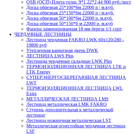
OSB (ОСП) Плита толщ. 9*1,22*2,44 900 руб./лист
Доска обрезная 25*100*6м 22000 р / м.куб.
Доска обрезная 25*150*6м 22000 р / м.куб.
Доска обрезная 50*100*6м 22000 р. м.куб.
Доска обрезная 50*150*6 м 22000 р. м.куб
Фанера ламинированная 18 мм береза 1/1 сорт
ЧЕРДАЧНЫЕ ЛЕСТНИЦЫ
Лестница чердачная FAKRO LWK 60х120/280 -
19800 руб
Утепленная карнизная дверь DWK
ЛЕСТНИЦА LWS Plus
Лестницы чердачные складные LWK Plus
ТЕРМОИЗОЛЯЦИОННАЯ ЛЕСТНИЦА LTK и
LTK Energy
СУПЕРЭНЕРГОСБЕРЕГАЮЩАЯ ЛЕСТНИЦА
LWT
ТЕРМОИЗОЛЯЦИОННАЯ ЛЕСТНИЦА LWL
Extra
МЕТАЛЛИЧЕСКАЯ ЛЕСТНИЦА LMS
Лестница металлическая LMK FAKRO
Ступень дополнительная к металлической
лестнице
Лестница ножничная металлическая LST
Металлическая огнестойкая чердачная лестница
LSF