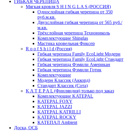
ГИБКАЯ ЧЕРЕПИЦА
Мягкая кровля S H I N G L A S (РОССИЯ)
Однослойная гибкая черепица от 350
руб.м.кв.
Двухслойная гибкая черепица от 565 руб./
м.кв.
Трёхслойная черепица Технониколь
Комплектующие Shinglas
Мастика кровельная Фиксер
R o o f S h i l d (Россия)
Гибкая черепица Family ЕсоLight Модерн
Гибкая черепица Family ЕсоLight Стандарт
Гибкая черепица Фэмили Американ
Гибкая черепица Фэмили Готик
Комплектующие
Модерн Классик (Аккорд)
Стандарт Классик (Сота)
K A T E P A L (Финляндия) только под заказ
Комплектующие KATEPAL
KATEPAL FOXY
KATEPAL JAZZI
KATEPAL KATRILLI
KATEPAL ROCKY
КАТЕПАЛ Ambient
Доска, ОСБ