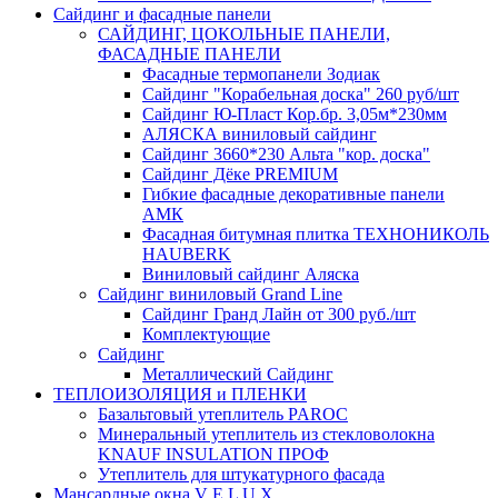
Сайдинг и фасадные панели
САЙДИНГ, ЦОКОЛЬНЫЕ ПАНЕЛИ,
ФАСАДНЫЕ ПАНЕЛИ
Фасадные термопанели Зодиак
Сайдинг "Корабельная доска" 260 руб/шт
Сайдинг Ю-Пласт Кор.бр. 3,05м*230мм
АЛЯСКА виниловый сайдинг
Сайдинг 3660*230 Альта "кор. доска"
Сайдинг Дёке PREMIUM
Гибкие фасадные декоративные панели
АМК
Фасадная битумная плитка ТЕХНОНИКОЛЬ
HAUBERK
Виниловый сайдинг Аляска
Сайдинг виниловый Grand Line
Сайдинг Гранд Лайн от 300 руб./шт
Комплектующие
Сайдинг
Металлический Сайдинг
ТЕПЛОИЗОЛЯЦИЯ и ПЛЕНКИ
Базальтовый утеплитель PAROC
Минеральный утеплитель из стекловолокна
KNAUF INSULATION ПРОФ
Утеплитель для штукатурного фасада
Мансардные окна V E L U X