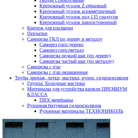
Гвозди строительные
Крепежный уголок Z-образный
Крепежный уголок асимметричный
Крепежный уголок под 135 градусов
Крепежный уголок равносторонний
Крепеж для изоляции
Перчатки
Саморезы ГКЛ по дереву и металлу
Саморез гипс/дерево
Саморез гипс/металл
Саморезы редкий шаг (по дереву)
Саморезы частый шаг (по металлу)
Саморезы с п\ш
Саморезы с п\ш окрашенные
Трубы дренаж, лотки, мастика, рулон. гидроизоляция
Группа: Холодные мастики
Материалы для устройства кровли ПРЕМИУМ
КЛАССА
ПВХ мембраны
Рулонная битумная гидроизоляция
Рулонные материалы ТЕХНОНИКОЛЬ