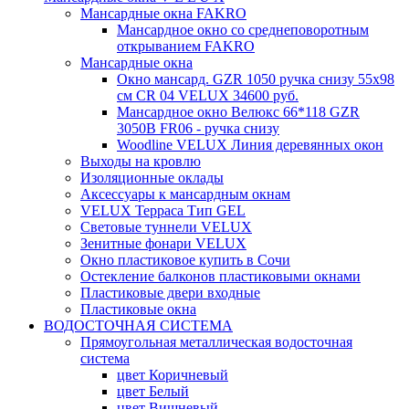
Мансардные окна FAKRO
Мансардное окно со среднеповоротным
открыванием FAKRO
Мансардные окна
Окно мансард. GZR 1050 ручка снизу 55х98
см CR 04 VELUX 34600 руб.
Мансардное окно Велюкс 66*118 GZR
3050B FR06 - ручка снизу
Woodline VELUX Линия деревянных окон
Выходы на кровлю
Изоляционные оклады
Аксессуары к мансардным окнам
VELUX Терраса Тип GEL
Световые туннели VELUX
Зенитные фонари VELUX
Окно пластиковое купить в Сочи
Остекление балконов пластиковыми окнами
Пластиковые двери входные
Пластиковые окна
ВОДОСТОЧНАЯ СИСТЕМА
Прямоугольная металлическая водосточная
система
цвет Коричневый
цвет Белый
цвет Вишневый