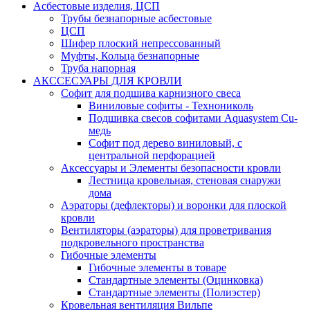
Асбестовые изделия, ЦСП
Трубы безнапорные асбестовые
ЦСП
Шифер плоский непрессованный
Муфты, Кольца безнапорные
Труба напорная
АКССЕСУАРЫ ДЛЯ КРОВЛИ
Софит для подшива карнизного свеса
Виниловые софиты - Технониколь
Подшивка свесов софитами Aquasystem Cu-
медь
Софит под дерево виниловый, с
центральной перфорацией
Аксессуары и Элементы безопасности кровли
Лестница кровельная, стеновая снаружи
дома
Аэраторы (дефлекторы) и воронки для плоской
кровли
Вентиляторы (аэраторы) для проветривания
подкровельного пространства
Гибочные элементы
Гибочные элементы в товаре
Стандартные элементы (Оцинковка)
Стандартные элементы (Полиэстер)
Кровельная вентиляция Вильпе