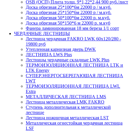
OSB (ОСП) Плита толщ. 9*1,22*2,44 900 руб./лист
Доска обрезная 25*100*6м 22000 р / м.куб.
Доска обрезная 25*150*6м 22000 р / м.куб.
Доска обрезная 50*100*6м 22000 р. м.куб.
Доска обрезная 50*150*6 м 22000 р. м.куб
Фанера ламинированная 18 мм береза 1/1 сорт
ЧЕРДАЧНЫЕ ЛЕСТНИЦЫ
Лестница чердачная FAKRO LWK 60х120/280 -
19800 руб
Утепленная карнизная дверь DWK
ЛЕСТНИЦА LWS Plus
Лестницы чердачные складные LWK Plus
ТЕРМОИЗОЛЯЦИОННАЯ ЛЕСТНИЦА LTK и
LTK Energy
СУПЕРЭНЕРГОСБЕРЕГАЮЩАЯ ЛЕСТНИЦА
LWT
ТЕРМОИЗОЛЯЦИОННАЯ ЛЕСТНИЦА LWL
Extra
МЕТАЛЛИЧЕСКАЯ ЛЕСТНИЦА LMS
Лестница металлическая LMK FAKRO
Ступень дополнительная к металлической
лестнице
Лестница ножничная металлическая LST
Металлическая огнестойкая чердачная лестница
LSF