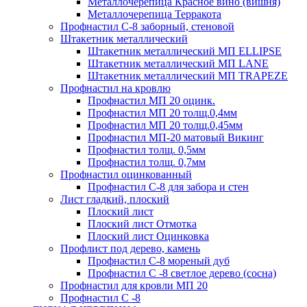
Металлочерепица Красное вино (вишня)
Металлочерепица Терракота
Профнастил С-8 заборный, стеновой
Штакетник металлический
Штакетник металлический МП ELLIPSE
Штакетник металлический МП LАNE
Штакетник металлический МП TRAPEZE
Профнастил на кровлю
Профнастил МП 20 оцинк.
Профнастил МП 20 толщ.0,4мм
Профнастил МП 20 толщ.0,45мм
Профнастил МП-20 матовый Викинг
Профнастил толщ. 0,5мм
Профнастил толщ. 0,7мм
Профнастил оцинкованный
Профнастил С-8 для забора и стен
Лист гладкий, плоский
Плоский лист
Плоский лист Отмотка
Плоский лист Оцинковка
Профлист под дерево, камень
Профнастил С-8 мореный дуб
Профнастил С -8 светлое дерево (сосна)
Профнастил для кровли МП 20
Профнастил С -8