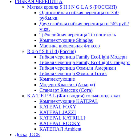
ГИБКАЯ ЧЕРЕПИЦА
Мягкая кровля S H I N G L A S (РОССИЯ)
Однослойная гибкая черепица от 350
руб.м.кв.
Двухслойная гибкая черепица от 565 руб./
м.кв.
Трёхслойная черепица Технониколь
Комплектующие Shinglas
Мастика кровельная Фиксер
R o o f S h i l d (Россия)
Гибкая черепица Family ЕсоLight Модерн
Гибкая черепица Family ЕсоLight Стандарт
Гибкая черепица Фэмили Американ
Гибкая черепица Фэмили Готик
Комплектующие
Модерн Классик (Аккорд)
Стандарт Классик (Сота)
K A T E P A L (Финляндия) только под заказ
Комплектующие KATEPAL
KATEPAL FOXY
KATEPAL JAZZI
KATEPAL KATRILLI
KATEPAL ROCKY
КАТЕПАЛ Ambient
Доска, ОСБ