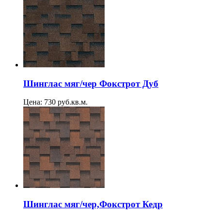
Шинглас мяг/чер Фокстрот Дуб
Цена: 730 руб.кв.м.
Шинглас мяг/чер,Фокстрот Кедр