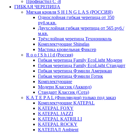
Профнастил С -8
ГИБКАЯ ЧЕРЕПИЦА
Мягкая кровля S H I N G L A S (РОССИЯ)
Однослойная гибкая черепица от 350
руб.м.кв.
Двухслойная гибкая черепица от 565 руб./
м.кв.
Трёхслойная черепица Технониколь
Комплектующие Shinglas
Мастика кровельная Фиксер
R o o f S h i l d (Россия)
Гибкая черепица Family ЕсоLight Модерн
Гибкая черепица Family ЕсоLight Стандарт
Гибкая черепица Фэмили Американ
Гибкая черепица Фэмили Готик
Комплектующие
Модерн Классик (Аккорд)
Стандарт Классик (Сота)
K A T E P A L (Финляндия) только под заказ
Комплектующие KATEPAL
KATEPAL FOXY
KATEPAL JAZZI
KATEPAL KATRILLI
KATEPAL ROCKY
КАТЕПАЛ Ambient