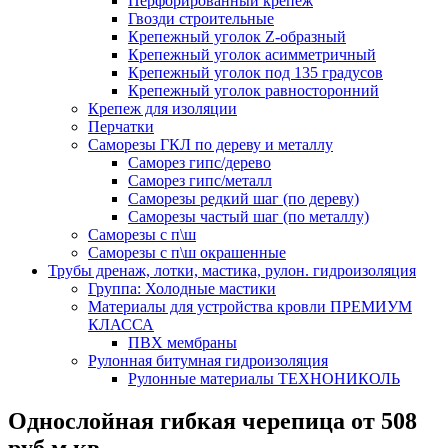
Перфорированный крепеж
Гвозди строительные
Крепежный уголок Z-образный
Крепежный уголок асимметричный
Крепежный уголок под 135 градусов
Крепежный уголок равносторонний
Крепеж для изоляции
Перчатки
Саморезы ГКЛ по дереву и металлу
Саморез гипс/дерево
Саморез гипс/металл
Саморезы редкий шаг (по дереву)
Саморезы частый шаг (по металлу)
Саморезы с п\ш
Саморезы с п\ш окрашенные
Трубы дренаж, лотки, мастика, рулон. гидроизоляция
Группа: Холодные мастики
Материалы для устройства кровли ПРЕМИУМ
КЛАССА
ПВХ мембраны
Рулонная битумная гидроизоляция
Рулонные материалы ТЕХНОНИКОЛЬ
Однослойная гибкая черепица от 508
руб.м.кв.