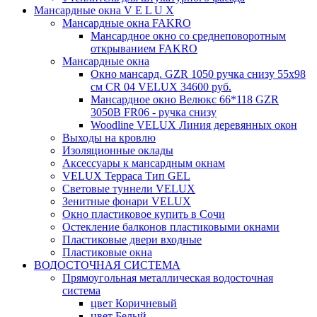
Мансардные окна V E L U X
Мансардные окна FAKRO
Мансардное окно со среднеповоротным
открыванием FAKRO
Мансардные окна
Окно мансард. GZR 1050 ручка снизу 55х98
см CR 04 VELUX 34600 руб.
Мансардное окно Велюкс 66*118 GZR
3050B FR06 - ручка снизу
Woodline VELUX Линия деревянных окон
Выходы на кровлю
Изоляционные оклады
Аксессуары к мансардным окнам
VELUX Терраса Тип GEL
Световые туннели VELUX
Зенитные фонари VELUX
Окно пластиковое купить в Сочи
Остекление балконов пластиковыми окнами
Пластиковые двери входные
Пластиковые окна
ВОДОСТОЧНАЯ СИСТЕМА
Прямоугольная металлическая водосточная
система
цвет Коричневый
цвет Белый