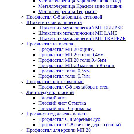
Металлочерепица Коричневый шоколад
Металлочерепица Красное вино (вишня)
Металлочерепица Терракота
Профнастил С-8 заборный, стеновой
Штакетник металлический
Штакетник металлический МП ELLIPSE
Штакетник металлический МП LАNE
Штакетник металлический МП TRAPEZE
Профнастил на кровлю
Профнастил МП 20 оцинк.
Профнастил МП 20 толщ.0,4мм
Профнастил МП 20 толщ.0,45мм
Профнастил МП-20 матовый Викинг
Профнастил толщ. 0,5мм
Профнастил толщ. 0,7мм
Профнастил оцинкованный
Профнастил С-8 для забора и стен
Лист гладкий, плоский
Плоский лист
Плоский лист Отмотка
Плоский лист Оцинковка
Профлист под дерево, камень
Профнастил С-8 мореный дуб
Профнастил С -8 светлое дерево (сосна)
Профнастил для кровли МП 20