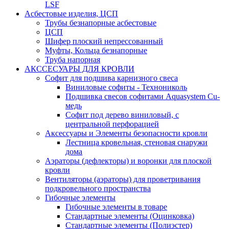
LSF
Асбестовые изделия, ЦСП
Трубы безнапорные асбестовые
ЦСП
Шифер плоский непрессованный
Муфты, Кольца безнапорные
Труба напорная
АКССЕСУАРЫ ДЛЯ КРОВЛИ
Софит для подшива карнизного свеса
Виниловые софиты - Технониколь
Подшивка свесов софитами Aquasystem Cu-
медь
Софит под дерево виниловый, с
центральной перфорацией
Аксессуары и Элементы безопасности кровли
Лестница кровельная, стеновая снаружи
дома
Аэраторы (дефлекторы) и воронки для плоской
кровли
Вентиляторы (аэраторы) для проветривания
подкровельного пространства
Гибочные элементы
Гибочные элементы в товаре
Стандартные элементы (Оцинковка)
Стандартные элементы (Полиэстер)