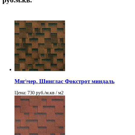
Мяг\чер. Шинглас Фокстрот миндаль
Цена: 730 руб./м.кв / м2