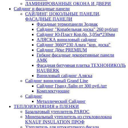
ЛАМИНИРОВАННЫЕ ОКОНА И ДВЕРИ
Сайдинг и фасадные панели
САЙДИНГ, ЦОКОЛЬНЫЕ ПАНЕЛИ,
ФАСАДНЫЕ ПАНЕЛИ
Фасадные термопанели Зодиак
Сайдинг "Корабельная доска" 260 руб/шт
Сайдинг Ю-Пласт Кор.бр. 3,05м*230мм
АЛЯСКА виниловый сайдинг
Сайдинг 3660*230 Альта "кор. доска"
Сайдинг Дёке PREMIUM
Гибкие фасадные декоративные панели
АМК
Фасадная битумная плитка ТЕХНОНИКОЛЬ
HAUBERK
Виниловый сайдинг Аляска
Сайдинг виниловый Grand Line
Сайдинг Гранд Лайн от 300 руб./шт
Комплектующие
Сайдинг
Металлический Сайдинг
ТЕПЛОИЗОЛЯЦИЯ и ПЛЕНКИ
Базальтовый утеплитель PAROC
Минеральный утеплитель из стекловолокна
KNAUF INSULATION ПРОФ
Утеплитель для штукатурного фасада