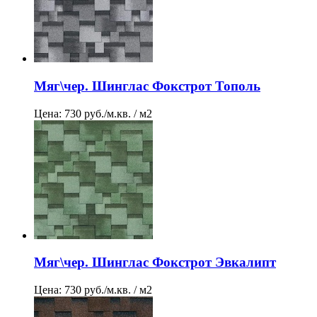
Мяг\чер. Шинглас Фокстрот Тополь
Цена: 730 руб./м.кв. / м2
Мяг\чер. Шинглас Фокстрот Эвкалипт
Цена: 730 руб./м.кв. / м2