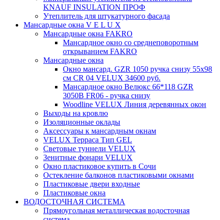
KNAUF INSULATION ПРОФ
Утеплитель для штукатурного фасада
Мансардные окна V E L U X
Мансардные окна FAKRO
Мансардное окно со среднеповоротным
открыванием FAKRO
Мансардные окна
Окно мансард. GZR 1050 ручка снизу 55х98
см CR 04 VELUX 34600 руб.
Мансардное окно Велюкс 66*118 GZR
3050B FR06 - ручка снизу
Woodline VELUX Линия деревянных окон
Выходы на кровлю
Изоляционные оклады
Аксессуары к мансардным окнам
VELUX Терраса Тип GEL
Световые туннели VELUX
Зенитные фонари VELUX
Окно пластиковое купить в Сочи
Остекление балконов пластиковыми окнами
Пластиковые двери входные
Пластиковые окна
ВОДОСТОЧНАЯ СИСТЕМА
Прямоугольная металлическая водосточная
система