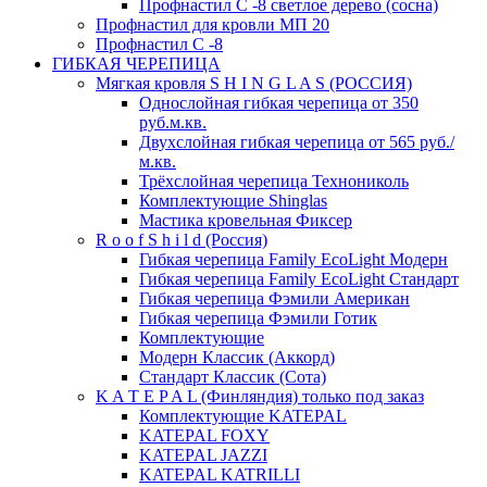
Профнастил С -8 светлое дерево (сосна)
Профнастил для кровли МП 20
Профнастил С -8
ГИБКАЯ ЧЕРЕПИЦА
Мягкая кровля S H I N G L A S (РОССИЯ)
Однослойная гибкая черепица от 350
руб.м.кв.
Двухслойная гибкая черепица от 565 руб./
м.кв.
Трёхслойная черепица Технониколь
Комплектующие Shinglas
Мастика кровельная Фиксер
R o o f S h i l d (Россия)
Гибкая черепица Family ЕсоLight Модерн
Гибкая черепица Family ЕсоLight Стандарт
Гибкая черепица Фэмили Американ
Гибкая черепица Фэмили Готик
Комплектующие
Модерн Классик (Аккорд)
Стандарт Классик (Сота)
K A T E P A L (Финляндия) только под заказ
Комплектующие KATEPAL
KATEPAL FOXY
KATEPAL JAZZI
KATEPAL KATRILLI