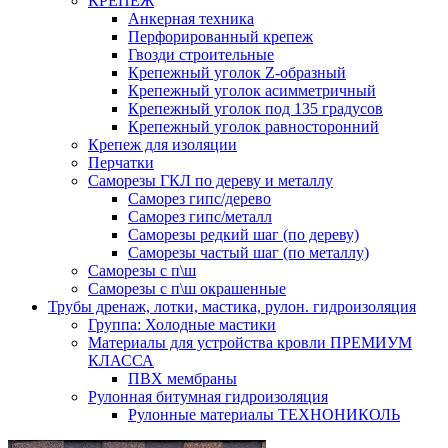
КРЕПЕЖ
Анкерная техника
Перфорированный крепеж
Гвозди строительные
Крепежный уголок Z-образный
Крепежный уголок асимметричный
Крепежный уголок под 135 градусов
Крепежный уголок равносторонний
Крепеж для изоляции
Перчатки
Саморезы ГКЛ по дереву и металлу
Саморез гипс/дерево
Саморез гипс/металл
Саморезы редкий шаг (по дереву)
Саморезы частый шаг (по металлу)
Саморезы с п\ш
Саморезы с п\ш окрашенные
Трубы дренаж, лотки, мастика, рулон. гидроизоляция
Группа: Холодные мастики
Материалы для устройства кровли ПРЕМИУМ
КЛАССА
ПВХ мембраны
Рулонная битумная гидроизоляция
Рулонные материалы ТЕХНОНИКОЛЬ