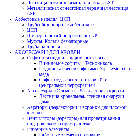
Лестница ножничная металлическая LST
Металлическая огнестойкая чердачная лестница
LSF
Асбестовые изделия, ЦСП
Трубы безнапорные асбестовые
ЦСП
Шифер плоский непрессованный
Муфты, Кольца безнапорные
Труба напорная
АКССЕСУАРЫ ДЛЯ КРОВЛИ
Софит для подшива карнизного свеса
Виниловые софиты - Технониколь
Подшивка свесов софитами Aquasystem Cu-
медь
Софит под дерево виниловый, с
центральной перфорацией
Аксессуары и Элементы безопасности кровли
Лестница кровельная, стеновая снаружи
дома
Аэраторы (дефлекторы) и воронки для плоской
кровли
Вентиляторы (аэраторы) для проветривания
подкровельного пространства
Гибочные элементы
Гибочные элементы в товаре