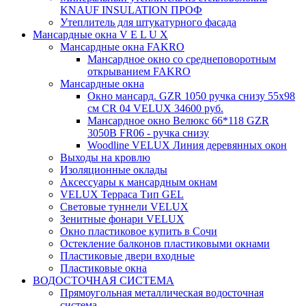
KNAUF INSULATION ПРОФ
Утеплитель для штукатурного фасада
Мансардные окна V E L U X
Мансардные окна FAKRO
Мансардное окно со среднеповоротным
открыванием FAKRO
Мансардные окна
Окно мансард. GZR 1050 ручка снизу 55х98
см CR 04 VELUX 34600 руб.
Мансардное окно Велюкс 66*118 GZR
3050B FR06 - ручка снизу
Woodline VELUX Линия деревянных окон
Выходы на кровлю
Изоляционные оклады
Аксессуары к мансардным окнам
VELUX Терраса Тип GEL
Световые туннели VELUX
Зенитные фонари VELUX
Окно пластиковое купить в Сочи
Остекление балконов пластиковыми окнами
Пластиковые двери входные
Пластиковые окна
ВОДОСТОЧНАЯ СИСТЕМА
Прямоугольная металлическая водосточная
система