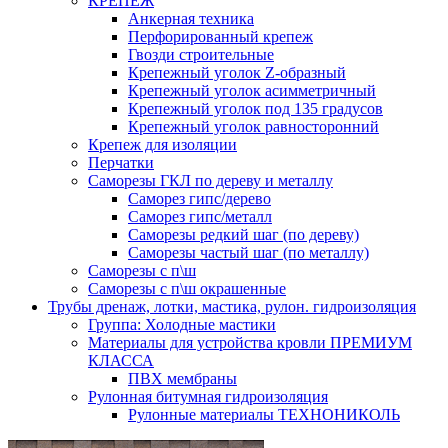
КРЕПЕЖ
Анкерная техника
Перфорированный крепеж
Гвозди строительные
Крепежный уголок Z-образный
Крепежный уголок асимметричный
Крепежный уголок под 135 градусов
Крепежный уголок равносторонний
Крепеж для изоляции
Перчатки
Саморезы ГКЛ по дереву и металлу
Саморез гипс/дерево
Саморез гипс/металл
Саморезы редкий шаг (по дереву)
Саморезы частый шаг (по металлу)
Саморезы с п\ш
Саморезы с п\ш окрашенные
Трубы дренаж, лотки, мастика, рулон. гидроизоляция
Группа: Холодные мастики
Материалы для устройства кровли ПРЕМИУМ
КЛАССА
ПВХ мембраны
Рулонная битумная гидроизоляция
Рулонные материалы ТЕХНОНИКОЛЬ