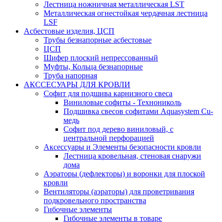
Лестница ножничная металлическая LST
Металлическая огнестойкая чердачная лестница
LSF
Асбестовые изделия, ЦСП
Трубы безнапорные асбестовые
ЦСП
Шифер плоский непрессованный
Муфты, Кольца безнапорные
Труба напорная
АКССЕСУАРЫ ДЛЯ КРОВЛИ
Софит для подшива карнизного свеса
Виниловые софиты - Технониколь
Подшивка свесов софитами Aquasystem Cu-
медь
Софит под дерево виниловый, с
центральной перфорацией
Аксессуары и Элементы безопасности кровли
Лестница кровельная, стеновая снаружи
дома
Аэраторы (дефлекторы) и воронки для плоской
кровли
Вентиляторы (аэраторы) для проветривания
подкровельного пространства
Гибочные элементы
Гибочные элементы в товаре