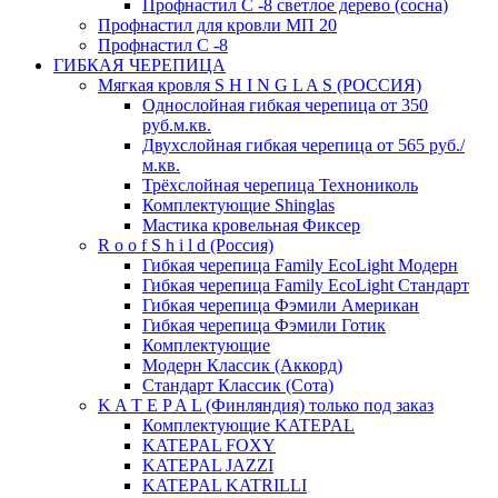
Профнастил С -8 светлое дерево (сосна)
Профнастил для кровли МП 20
Профнастил С -8
ГИБКАЯ ЧЕРЕПИЦА
Мягкая кровля S H I N G L A S (РОССИЯ)
Однослойная гибкая черепица от 350
руб.м.кв.
Двухслойная гибкая черепица от 565 руб./
м.кв.
Трёхслойная черепица Технониколь
Комплектующие Shinglas
Мастика кровельная Фиксер
R o o f S h i l d (Россия)
Гибкая черепица Family ЕсоLight Модерн
Гибкая черепица Family ЕсоLight Стандарт
Гибкая черепица Фэмили Американ
Гибкая черепица Фэмили Готик
Комплектующие
Модерн Классик (Аккорд)
Стандарт Классик (Сота)
K A T E P A L (Финляндия) только под заказ
Комплектующие KATEPAL
KATEPAL FOXY
KATEPAL JAZZI
KATEPAL KATRILLI