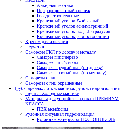
КРЕПЕЖ
Анкерная техника
Перфорированный крепеж
Гвозди строительные
Крепежный уголок Z-образный
Крепежный уголок асимметричный
Крепежный уголок под 135 градусов
Крепежный уголок равносторонний
Крепеж для изоляции
Перчатки
Саморезы ГКЛ по дереву и металлу
Саморез гипс/дерево
Саморез гипс/металл
Саморезы редкий шаг (по дереву)
Саморезы частый шаг (по металлу)
Саморезы с п\ш
Саморезы с п\ш окрашенные
Трубы дренаж, лотки, мастика, рулон. гидроизоляция
Группа: Холодные мастики
Материалы для устройства кровли ПРЕМИУМ
КЛАССА
ПВХ мембраны
Рулонная битумная гидроизоляция
Рулонные материалы ТЕХНОНИКОЛЬ