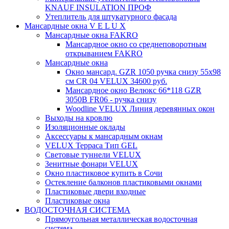
KNAUF INSULATION ПРОФ
Утеплитель для штукатурного фасада
Мансардные окна V E L U X
Мансардные окна FAKRO
Мансардное окно со среднеповоротным
открыванием FAKRO
Мансардные окна
Окно мансард. GZR 1050 ручка снизу 55х98
см CR 04 VELUX 34600 руб.
Мансардное окно Велюкс 66*118 GZR
3050B FR06 - ручка снизу
Woodline VELUX Линия деревянных окон
Выходы на кровлю
Изоляционные оклады
Аксессуары к мансардным окнам
VELUX Терраса Тип GEL
Световые туннели VELUX
Зенитные фонари VELUX
Окно пластиковое купить в Сочи
Остекление балконов пластиковыми окнами
Пластиковые двери входные
Пластиковые окна
ВОДОСТОЧНАЯ СИСТЕМА
Прямоугольная металлическая водосточная
система