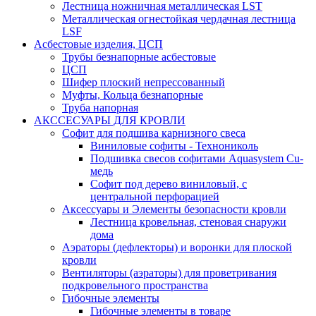
Лестница ножничная металлическая LST
Металлическая огнестойкая чердачная лестница
LSF
Асбестовые изделия, ЦСП
Трубы безнапорные асбестовые
ЦСП
Шифер плоский непрессованный
Муфты, Кольца безнапорные
Труба напорная
АКССЕСУАРЫ ДЛЯ КРОВЛИ
Софит для подшива карнизного свеса
Виниловые софиты - Технониколь
Подшивка свесов софитами Aquasystem Cu-
медь
Софит под дерево виниловый, с
центральной перфорацией
Аксессуары и Элементы безопасности кровли
Лестница кровельная, стеновая снаружи
дома
Аэраторы (дефлекторы) и воронки для плоской
кровли
Вентиляторы (аэраторы) для проветривания
подкровельного пространства
Гибочные элементы
Гибочные элементы в товаре