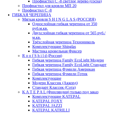
Профнастил С -8 светлое дерево (сосна)
Профнастил для кровли МП 20
Профнастил С -8
ГИБКАЯ ЧЕРЕПИЦА
Мягкая кровля S H I N G L A S (РОССИЯ)
Однослойная гибкая черепица от 350
руб.м.кв.
Двухслойная гибкая черепица от 565 руб./
м.кв.
Трёхслойная черепица Технониколь
Комплектующие Shinglas
Мастика кровельная Фиксер
R o o f S h i l d (Россия)
Гибкая черепица Family ЕсоLight Модерн
Гибкая черепица Family ЕсоLight Стандарт
Гибкая черепица Фэмили Американ
Гибкая черепица Фэмили Готик
Комплектующие
Модерн Классик (Аккорд)
Стандарт Классик (Сота)
K A T E P A L (Финляндия) только под заказ
Комплектующие KATEPAL
KATEPAL FOXY
KATEPAL JAZZI
KATEPAL KATRILLI