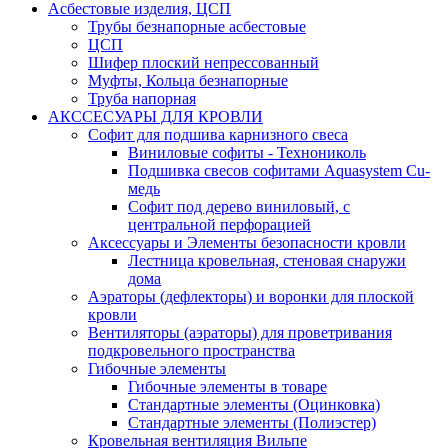
Асбестовые изделия, ЦСП
Трубы безнапорные асбестовые
ЦСП
Шифер плоский непрессованный
Муфты, Кольца безнапорные
Труба напорная
АКССЕСУАРЫ ДЛЯ КРОВЛИ
Софит для подшива карнизного свеса
Виниловые софиты - Технониколь
Подшивка свесов софитами Aquasystem Cu-
медь
Софит под дерево виниловый, с
центральной перфорацией
Аксессуары и Элементы безопасности кровли
Лестница кровельная, стеновая снаружи
дома
Аэраторы (дефлекторы) и воронки для плоской
кровли
Вентиляторы (аэраторы) для проветривания
подкровельного пространства
Гибочные элементы
Гибочные элементы в товаре
Стандартные элементы (Оцинковка)
Стандартные элементы (Полиэстер)
Кровельная вентиляция Вильпе