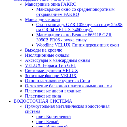
Мансардные окна FAKRO
Мансардное окно со среднеповоротным
открыванием FAKRO
Мансардные окна
Окно мансард. GZR 1050 ручка снизу 55х98
см CR 04 VELUX 34600 руб.
Мансардное окно Велюкс 66*118 GZR
3050B FR06 - ручка снизу
Woodline VELUX Линия деревянных окон
Выходы на кровлю
Изоляционные оклады
Аксессуары к мансардным окнам
VELUX Терраса Тип GEL
Световые туннели VELUX
Зенитные фонари VELUX
Окно пластиковое купить в Сочи
Остекление балконов пластиковыми окнами
Пластиковые двери входные
Пластиковые окна
ВОДОСТОЧНАЯ СИСТЕМА
Прямоугольная металлическая водосточная
система
цвет Коричневый
цвет Белый
цвет Вишневый