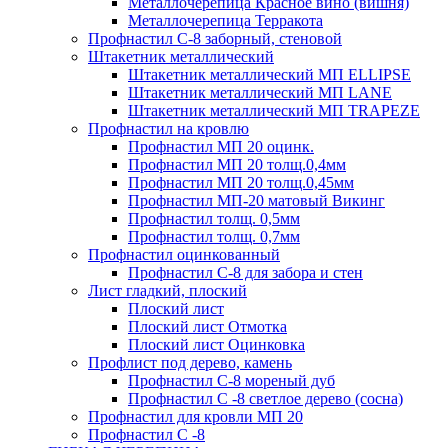
Металлочерепица Красное вино (вишня)
Металлочерепица Терракота
Профнастил С-8 заборный, стеновой
Штакетник металлический
Штакетник металлический МП ELLIPSE
Штакетник металлический МП LАNE
Штакетник металлический МП TRAPEZE
Профнастил на кровлю
Профнастил МП 20 оцинк.
Профнастил МП 20 толщ.0,4мм
Профнастил МП 20 толщ.0,45мм
Профнастил МП-20 матовый Викинг
Профнастил толщ. 0,5мм
Профнастил толщ. 0,7мм
Профнастил оцинкованный
Профнастил С-8 для забора и стен
Лист гладкий, плоский
Плоский лист
Плоский лист Отмотка
Плоский лист Оцинковка
Профлист под дерево, камень
Профнастил С-8 мореный дуб
Профнастил С -8 светлое дерево (сосна)
Профнастил для кровли МП 20
Профнастил С -8