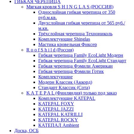
ГИБКАЯ ЧЕРЕПИЦА
Мягкая кровля S H I N G L A S (РОССИЯ)
Однослойная гибкая черепица от 350
руб.м.кв.
Двухслойная гибкая черепица от 565 руб./
м.кв.
Трёхслойная черепица Технониколь
Комплектующие Shinglas
Мастика кровельная Фиксер
R o o f S h i l d (Россия)
Гибкая черепица Family ЕсоLight Модерн
Гибкая черепица Family ЕсоLight Стандарт
Гибкая черепица Фэмили Американ
Гибкая черепица Фэмили Готик
Комплектующие
Модерн Классик (Аккорд)
Стандарт Классик (Сота)
K A T E P A L (Финляндия) только под заказ
Комплектующие KATEPAL
KATEPAL FOXY
KATEPAL JAZZI
KATEPAL KATRILLI
KATEPAL ROCKY
КАТЕПАЛ Ambient
Доска, ОСБ