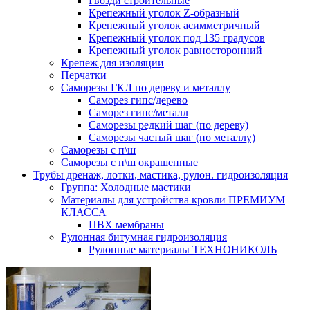
Гвозди строительные
Крепежный уголок Z-образный
Крепежный уголок асимметричный
Крепежный уголок под 135 градусов
Крепежный уголок равносторонний
Крепеж для изоляции
Перчатки
Саморезы ГКЛ по дереву и металлу
Саморез гипс/дерево
Саморез гипс/металл
Саморезы редкий шаг (по дереву)
Саморезы частый шаг (по металлу)
Саморезы с п\ш
Саморезы с п\ш окрашенные
Трубы дренаж, лотки, мастика, рулон. гидроизоляция
Группа: Холодные мастики
Материалы для устройства кровли ПРЕМИУМ
КЛАССА
ПВХ мембраны
Рулонная битумная гидроизоляция
Рулонные материалы ТЕХНОНИКОЛЬ