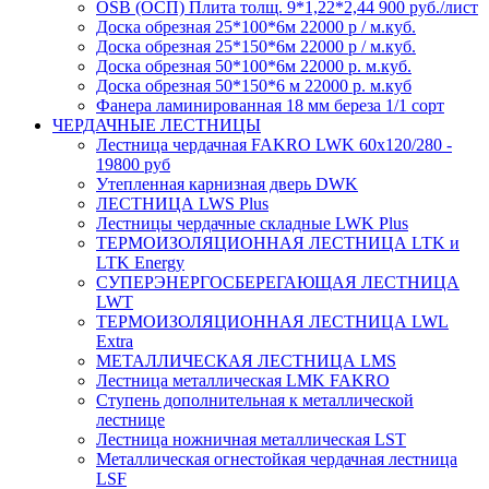
OSB (ОСП) Плита толщ. 9*1,22*2,44 900 руб./лист
Доска обрезная 25*100*6м 22000 р / м.куб.
Доска обрезная 25*150*6м 22000 р / м.куб.
Доска обрезная 50*100*6м 22000 р. м.куб.
Доска обрезная 50*150*6 м 22000 р. м.куб
Фанера ламинированная 18 мм береза 1/1 сорт
ЧЕРДАЧНЫЕ ЛЕСТНИЦЫ
Лестница чердачная FAKRO LWK 60х120/280 -
19800 руб
Утепленная карнизная дверь DWK
ЛЕСТНИЦА LWS Plus
Лестницы чердачные складные LWK Plus
ТЕРМОИЗОЛЯЦИОННАЯ ЛЕСТНИЦА LTK и
LTK Energy
СУПЕРЭНЕРГОСБЕРЕГАЮЩАЯ ЛЕСТНИЦА
LWT
ТЕРМОИЗОЛЯЦИОННАЯ ЛЕСТНИЦА LWL
Extra
МЕТАЛЛИЧЕСКАЯ ЛЕСТНИЦА LMS
Лестница металлическая LMK FAKRO
Ступень дополнительная к металлической
лестнице
Лестница ножничная металлическая LST
Металлическая огнестойкая чердачная лестница
LSF