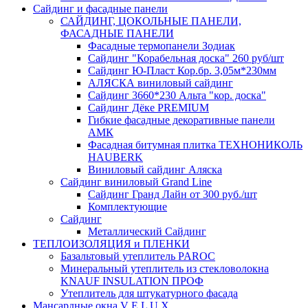
Сайдинг и фасадные панели
САЙДИНГ, ЦОКОЛЬНЫЕ ПАНЕЛИ,
ФАСАДНЫЕ ПАНЕЛИ
Фасадные термопанели Зодиак
Сайдинг "Корабельная доска" 260 руб/шт
Сайдинг Ю-Пласт Кор.бр. 3,05м*230мм
АЛЯСКА виниловый сайдинг
Сайдинг 3660*230 Альта "кор. доска"
Сайдинг Дёке PREMIUM
Гибкие фасадные декоративные панели
АМК
Фасадная битумная плитка ТЕХНОНИКОЛЬ
HAUBERK
Виниловый сайдинг Аляска
Сайдинг виниловый Grand Line
Сайдинг Гранд Лайн от 300 руб./шт
Комплектующие
Сайдинг
Металлический Сайдинг
ТЕПЛОИЗОЛЯЦИЯ и ПЛЕНКИ
Базальтовый утеплитель PAROC
Минеральный утеплитель из стекловолокна
KNAUF INSULATION ПРОФ
Утеплитель для штукатурного фасада
Мансардные окна V E L U X