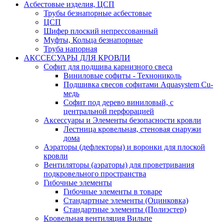
Асбестовые изделия, ЦСП
Трубы безнапорные асбестовые
ЦСП
Шифер плоский непрессованный
Муфты, Кольца безнапорные
Труба напорная
АКССЕСУАРЫ ДЛЯ КРОВЛИ
Софит для подшива карнизного свеса
Виниловые софиты - Технониколь
Подшивка свесов софитами Aquasystem Cu-
медь
Софит под дерево виниловый, с
центральной перфорацией
Аксессуары и Элементы безопасности кровли
Лестница кровельная, стеновая снаружи
дома
Аэраторы (дефлекторы) и воронки для плоской
кровли
Вентиляторы (аэраторы) для проветривания
подкровельного пространства
Гибочные элементы
Гибочные элементы в товаре
Стандартные элементы (Оцинковка)
Стандартные элементы (Полиэстер)
Кровельная вентиляция Вильпе