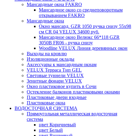
Мансардные окна FAKRO
Мансардное окно со среднеповоротным
открыванием FAKRO
Мансардные окна
Окно мансард. GZR 1050 ручка снизу 55х98
см CR 04 VELUX 34600 руб.
Мансардное окно Велюкс 66*118 GZR
3050B FR06 - ручка снизу
Woodline VELUX Линия деревянных окон
Выходы на кровлю
Изоляционные оклады
Аксессуары к мансардным окнам
VELUX Терраса Тип GEL
Световые туннели VELUX
Зенитные фонари VELUX
Окно пластиковое купить в Сочи
Остекление балконов пластиковыми окнами
Пластиковые двери входные
Пластиковые окна
ВОДОСТОЧНАЯ СИСТЕМА
Прямоугольная металлическая водосточная
система
цвет Коричневый
цвет Белый
цвет Вишневый