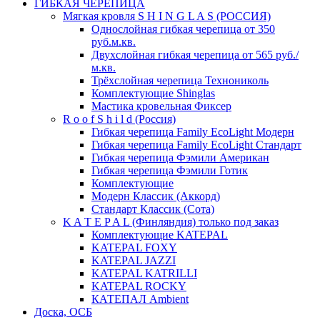
ГИБКАЯ ЧЕРЕПИЦА
Мягкая кровля S H I N G L A S (РОССИЯ)
Однослойная гибкая черепица от 350
руб.м.кв.
Двухслойная гибкая черепица от 565 руб./
м.кв.
Трёхслойная черепица Технониколь
Комплектующие Shinglas
Мастика кровельная Фиксер
R o o f S h i l d (Россия)
Гибкая черепица Family ЕсоLight Модерн
Гибкая черепица Family ЕсоLight Стандарт
Гибкая черепица Фэмили Американ
Гибкая черепица Фэмили Готик
Комплектующие
Модерн Классик (Аккорд)
Стандарт Классик (Сота)
K A T E P A L (Финляндия) только под заказ
Комплектующие KATEPAL
KATEPAL FOXY
KATEPAL JAZZI
KATEPAL KATRILLI
KATEPAL ROCKY
КАТЕПАЛ Ambient
Доска, ОСБ