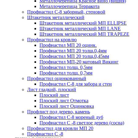
Металлочерепица Красное вино (вишня)
Металлочерепица Терракота
Профнастил С-8 заборный, стеновой
Штакетник металлический
Штакетник металлический МП ELLIPSE
Штакетник металлический МП LАNE
Штакетник металлический МП TRAPEZE
Профнастил на кровлю
Профнастил МП 20 оцинк.
Профнастил МП 20 толщ.0,4мм
Профнастил МП 20 толщ.0,45мм
Профнастил МП-20 матовый Викинг
Профнастил толщ. 0,5мм
Профнастил толщ. 0,7мм
Профнастил оцинкованный
Профнастил С-8 для забора и стен
Лист гладкий, плоский
Плоский лист
Плоский лист Отмотка
Плоский лист Оцинковка
Профлист под дерево, камень
Профнастил С-8 мореный дуб
Профнастил С -8 светлое дерево (сосна)
Профнастил для кровли МП 20
Профнастил С -8