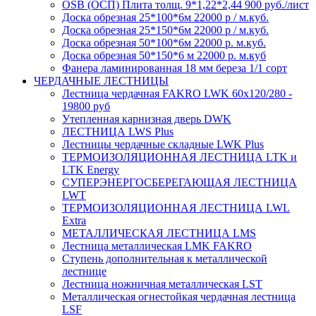
OSB (ОСП) Плита толщ. 9*1,22*2,44 900 руб./лист
Доска обрезная 25*100*6м 22000 р / м.куб.
Доска обрезная 25*150*6м 22000 р / м.куб.
Доска обрезная 50*100*6м 22000 р. м.куб.
Доска обрезная 50*150*6 м 22000 р. м.куб
Фанера ламинированная 18 мм береза 1/1 сорт
ЧЕРДАЧНЫЕ ЛЕСТНИЦЫ
Лестница чердачная FAKRO LWK 60х120/280 -
19800 руб
Утепленная карнизная дверь DWK
ЛЕСТНИЦА LWS Plus
Лестницы чердачные складные LWK Plus
ТЕРМОИЗОЛЯЦИОННАЯ ЛЕСТНИЦА LTK и
LTK Energy
СУПЕРЭНЕРГОСБЕРЕГАЮЩАЯ ЛЕСТНИЦА
LWT
ТЕРМОИЗОЛЯЦИОННАЯ ЛЕСТНИЦА LWL
Extra
МЕТАЛЛИЧЕСКАЯ ЛЕСТНИЦА LMS
Лестница металлическая LMK FAKRO
Ступень дополнительная к металлической
лестнице
Лестница ножничная металлическая LST
Металлическая огнестойкая чердачная лестница
LSF