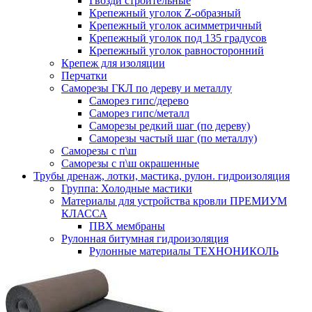
Гвозди строительные
Крепежный уголок Z-образный
Крепежный уголок асимметричный
Крепежный уголок под 135 градусов
Крепежный уголок равносторонний
Крепеж для изоляции
Перчатки
Саморезы ГКЛ по дереву и металлу
Саморез гипс/дерево
Саморез гипс/металл
Саморезы редкий шаг (по дереву)
Саморезы частый шаг (по металлу)
Саморезы с п\ш
Саморезы с п\ш окрашенные
Трубы дренаж, лотки, мастика, рулон. гидроизоляция
Группа: Холодные мастики
Материалы для устройства кровли ПРЕМИУМ
КЛАССА
ПВХ мембраны
Рулонная битумная гидроизоляция
Рулонные материалы ТЕХНОНИКОЛЬ