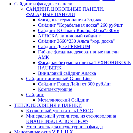
Сайдинг и фасадные панели
САЙДИНГ, ЦОКОЛЬНЫЕ ПАНЕЛИ,
ФАСАДНЫЕ ПАНЕЛИ
Фасадные термопанели Зодиак
Сайдинг "Корабельная доска" 260 руб/шт
Сайдинг Ю-Пласт Кор.бр. 3,05м*230мм
АЛЯСКА виниловый сайдинг
Сайдинг 3660*230 Альта "кор. доска"
Сайдинг Дёке PREMIUM
Гибкие фасадные декоративные панели
АМК
Фасадная битумная плитка ТЕХНОНИКОЛЬ
HAUBERK
Виниловый сайдинг Аляска
Сайдинг виниловый Grand Line
Сайдинг Гранд Лайн от 300 руб./шт
Комплектующие
Сайдинг
Металлический Сайдинг
ТЕПЛОИЗОЛЯЦИЯ и ПЛЕНКИ
Базальтовый утеплитель PAROC
Минеральный утеплитель из стекловолокна
KNAUF INSULATION ПРОФ
Утеплитель для штукатурного фасада
Мансардные окна V E L U X