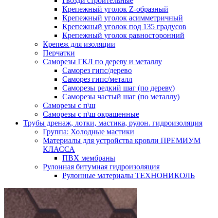
Гвозди строительные
Крепежный уголок Z-образный
Крепежный уголок асимметричный
Крепежный уголок под 135 градусов
Крепежный уголок равносторонний
Крепеж для изоляции
Перчатки
Саморезы ГКЛ по дереву и металлу
Саморез гипс/дерево
Саморез гипс/металл
Саморезы редкий шаг (по дереву)
Саморезы частый шаг (по металлу)
Саморезы с п\ш
Саморезы с п\ш окрашенные
Трубы дренаж, лотки, мастика, рулон. гидроизоляция
Группа: Холодные мастики
Материалы для устройства кровли ПРЕМИУМ
КЛАССА
ПВХ мембраны
Рулонная битумная гидроизоляция
Рулонные материалы ТЕХНОНИКОЛЬ