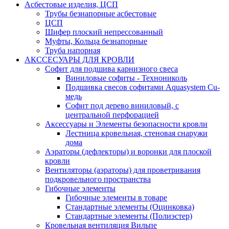
Асбестовые изделия, ЦСП
Трубы безнапорные асбестовые
ЦСП
Шифер плоский непрессованный
Муфты, Кольца безнапорные
Труба напорная
АКССЕСУАРЫ ДЛЯ КРОВЛИ
Софит для подшива карнизного свеса
Виниловые софиты - Технониколь
Подшивка свесов софитами Aquasystem Cu-
медь
Софит под дерево виниловый, с
центральной перфорацией
Аксессуары и Элементы безопасности кровли
Лестница кровельная, стеновая снаружи
дома
Аэраторы (дефлекторы) и воронки для плоской
кровли
Вентиляторы (аэраторы) для проветривания
подкровельного пространства
Гибочные элементы
Гибочные элементы в товаре
Стандартные элементы (Оцинковка)
Стандартные элементы (Полиэстер)
Кровельная вентиляция Вильпе