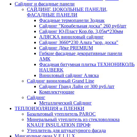
Сайдинг и фасадные панели
САЙДИНГ, ЦОКОЛЬНЫЕ ПАНЕЛИ,
ФАСАДНЫЕ ПАНЕЛИ
Фасадные термопанели Зодиак
Сайдинг "Корабельная доска" 260 руб/шт
Сайдинг Ю-Пласт Кор.бр. 3,05м*230мм
АЛЯСКА виниловый сайдинг
Сайдинг 3660*230 Альта "кор. доска"
Сайдинг Дёке PREMIUM
Гибкие фасадные декоративные панели
АМК
Фасадная битумная плитка ТЕХНОНИКОЛЬ
HAUBERK
Виниловый сайдинг Аляска
Сайдинг виниловый Grand Line
Сайдинг Гранд Лайн от 300 руб./шт
Комплектующие
Сайдинг
Металлический Сайдинг
ТЕПЛОИЗОЛЯЦИЯ и ПЛЕНКИ
Базальтовый утеплитель PAROC
Минеральный утеплитель из стекловолокна
KNAUF INSULATION ПРОФ
Утеплитель для штукатурного фасада
Мансардные окна V E L U X