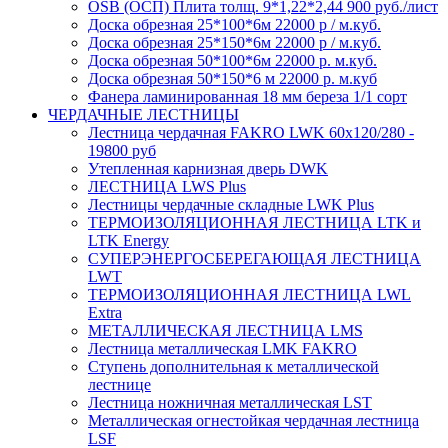
OSB (ОСП) Плита толщ. 9*1,22*2,44 900 руб./лист
Доска обрезная 25*100*6м 22000 р / м.куб.
Доска обрезная 25*150*6м 22000 р / м.куб.
Доска обрезная 50*100*6м 22000 р. м.куб.
Доска обрезная 50*150*6 м 22000 р. м.куб
Фанера ламинированная 18 мм береза 1/1 сорт
ЧЕРДАЧНЫЕ ЛЕСТНИЦЫ
Лестница чердачная FAKRO LWK 60х120/280 -
19800 руб
Утепленная карнизная дверь DWK
ЛЕСТНИЦА LWS Plus
Лестницы чердачные складные LWK Plus
ТЕРМОИЗОЛЯЦИОННАЯ ЛЕСТНИЦА LTK и
LTK Energy
СУПЕРЭНЕРГОСБЕРЕГАЮЩАЯ ЛЕСТНИЦА
LWT
ТЕРМОИЗОЛЯЦИОННАЯ ЛЕСТНИЦА LWL
Extra
МЕТАЛЛИЧЕСКАЯ ЛЕСТНИЦА LMS
Лестница металлическая LMK FAKRO
Ступень дополнительная к металлической
лестнице
Лестница ножничная металлическая LST
Металлическая огнестойкая чердачная лестница
LSF