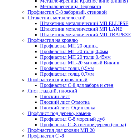
Металлочерепица Красное вино (вишня)
Металлочерепица Терракота
Профнастил С-8 заборный, стеновой
Штакетник металлический
Штакетник металлический МП ELLIPSE
Штакетник металлический МП LАNE
Штакетник металлический МП TRAPEZE
Профнастил на кровлю
Профнастил МП 20 оцинк.
Профнастил МП 20 толщ.0,4мм
Профнастил МП 20 толщ.0,45мм
Профнастил МП-20 матовый Викинг
Профнастил толщ. 0,5мм
Профнастил толщ. 0,7мм
Профнастил оцинкованный
Профнастил С-8 для забора и стен
Лист гладкий, плоский
Плоский лист
Плоский лист Отмотка
Плоский лист Оцинковка
Профлист под дерево, камень
Профнастил С-8 мореный дуб
Профнастил С -8 светлое дерево (сосна)
Профнастил для кровли МП 20
Профнастил С -8