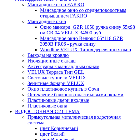
Мансардные окна FAKRO
Мансардное окно со среднеповоротным
открыванием FAKRO
Мансардные окна
Окно мансард. GZR 1050 ручка снизу 55х98
см CR 04 VELUX 34600 руб.
Мансардное окно Велюкс 66*118 GZR
3050B FR06 - ручка снизу
Woodline VELUX Линия деревянных окон
Выходы на кровлю
Изоляционные оклады
Аксессуары к мансардным окнам
VELUX Терраса Тип GEL
Световые туннели VELUX
Зенитные фонари VELUX
Окно пластиковое купить в Сочи
Остекление балконов пластиковыми окнами
Пластиковые двери входные
Пластиковые окна
ВОДОСТОЧНАЯ СИСТЕМА
Прямоугольная металлическая водосточная
система
цвет Коричневый
цвет Белый
цвет Вишневый