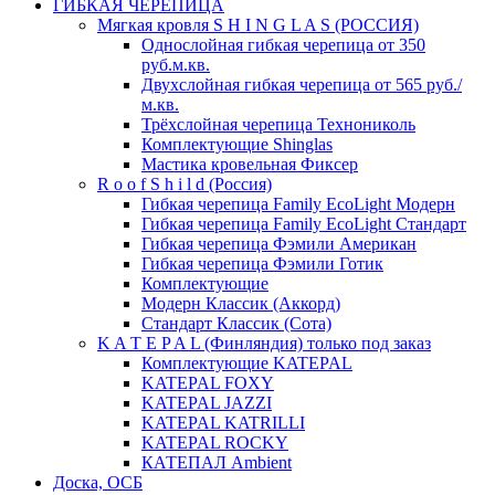
ГИБКАЯ ЧЕРЕПИЦА
Мягкая кровля S H I N G L A S (РОССИЯ)
Однослойная гибкая черепица от 350
руб.м.кв.
Двухслойная гибкая черепица от 565 руб./
м.кв.
Трёхслойная черепица Технониколь
Комплектующие Shinglas
Мастика кровельная Фиксер
R o o f S h i l d (Россия)
Гибкая черепица Family ЕсоLight Модерн
Гибкая черепица Family ЕсоLight Стандарт
Гибкая черепица Фэмили Американ
Гибкая черепица Фэмили Готик
Комплектующие
Модерн Классик (Аккорд)
Стандарт Классик (Сота)
K A T E P A L (Финляндия) только под заказ
Комплектующие KATEPAL
KATEPAL FOXY
KATEPAL JAZZI
KATEPAL KATRILLI
KATEPAL ROCKY
КАТЕПАЛ Ambient
Доска, ОСБ