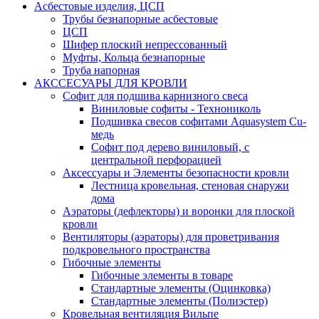
Асбестовые изделия, ЦСП
Трубы безнапорные асбестовые
ЦСП
Шифер плоский непрессованный
Муфты, Кольца безнапорные
Труба напорная
АКССЕСУАРЫ ДЛЯ КРОВЛИ
Софит для подшива карнизного свеса
Виниловые софиты - Технониколь
Подшивка свесов софитами Aquasystem Cu-
медь
Софит под дерево виниловый, с
центральной перфорацией
Аксессуары и Элементы безопасности кровли
Лестница кровельная, стеновая снаружи
дома
Аэраторы (дефлекторы) и воронки для плоской
кровли
Вентиляторы (аэраторы) для проветривания
подкровельного пространства
Гибочные элементы
Гибочные элементы в товаре
Стандартные элементы (Оцинковка)
Стандартные элементы (Полиэстер)
Кровельная вентиляция Вильпе