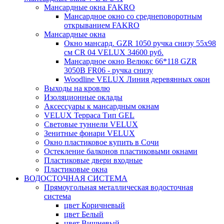
Мансардные окна FAKRO
Мансардное окно со среднеповоротным
открыванием FAKRO
Мансардные окна
Окно мансард. GZR 1050 ручка снизу 55х98
см CR 04 VELUX 34600 руб.
Мансардное окно Велюкс 66*118 GZR
3050B FR06 - ручка снизу
Woodline VELUX Линия деревянных окон
Выходы на кровлю
Изоляционные оклады
Аксессуары к мансардным окнам
VELUX Терраса Тип GEL
Световые туннели VELUX
Зенитные фонари VELUX
Окно пластиковое купить в Сочи
Остекление балконов пластиковыми окнами
Пластиковые двери входные
Пластиковые окна
ВОДОСТОЧНАЯ СИСТЕМА
Прямоугольная металлическая водосточная
система
цвет Коричневый
цвет Белый
цвет Вишневый