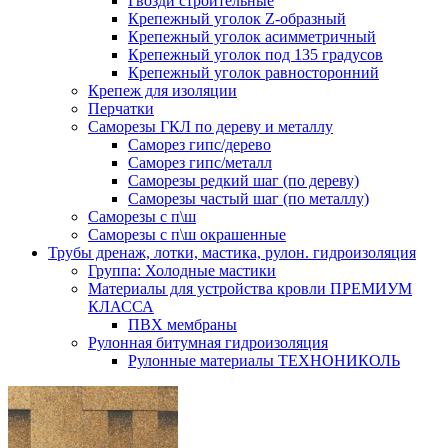
Гвозди строительные
Крепежный уголок Z-образный
Крепежный уголок асимметричный
Крепежный уголок под 135 градусов
Крепежный уголок равносторонний
Крепеж для изоляции
Перчатки
Саморезы ГКЛ по дереву и металлу
Саморез гипс/дерево
Саморез гипс/металл
Саморезы редкий шаг (по дереву)
Саморезы частый шаг (по металлу)
Саморезы с п\ш
Саморезы с п\ш окрашенные
Трубы дренаж, лотки, мастика, рулон. гидроизоляция
Группа: Холодные мастики
Материалы для устройства кровли ПРЕМИУМ
КЛАССА
ПВХ мембраны
Рулонная битумная гидроизоляция
Рулонные материалы ТЕХНОНИКОЛЬ