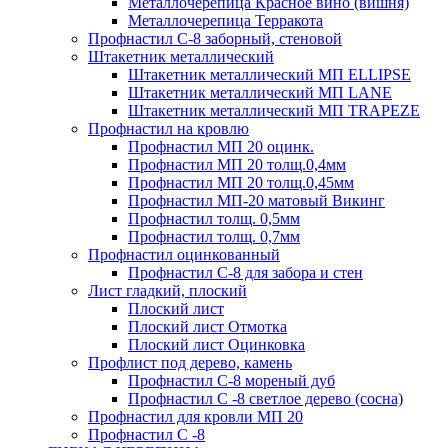
Металлочерепица Красное вино (вишня)
Металлочерепица Терракота
Профнастил С-8 заборный, стеновой
Штакетник металлический
Штакетник металлический МП ELLIPSE
Штакетник металлический МП LАNE
Штакетник металлический МП TRAPEZE
Профнастил на кровлю
Профнастил МП 20 оцинк.
Профнастил МП 20 толщ.0,4мм
Профнастил МП 20 толщ.0,45мм
Профнастил МП-20 матовый Викинг
Профнастил толщ. 0,5мм
Профнастил толщ. 0,7мм
Профнастил оцинкованный
Профнастил С-8 для забора и стен
Лист гладкий, плоский
Плоский лист
Плоский лист Отмотка
Плоский лист Оцинковка
Профлист под дерево, камень
Профнастил С-8 мореный дуб
Профнастил С -8 светлое дерево (сосна)
Профнастил для кровли МП 20
Профнастил С -8