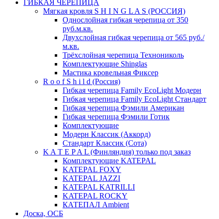
ГИБКАЯ ЧЕРЕПИЦА
Мягкая кровля S H I N G L A S (РОССИЯ)
Однослойная гибкая черепица от 350
руб.м.кв.
Двухслойная гибкая черепица от 565 руб./
м.кв.
Трёхслойная черепица Технониколь
Комплектующие Shinglas
Мастика кровельная Фиксер
R o o f S h i l d (Россия)
Гибкая черепица Family ЕсоLight Модерн
Гибкая черепица Family ЕсоLight Стандарт
Гибкая черепица Фэмили Американ
Гибкая черепица Фэмили Готик
Комплектующие
Модерн Классик (Аккорд)
Стандарт Классик (Сота)
K A T E P A L (Финляндия) только под заказ
Комплектующие KATEPAL
KATEPAL FOXY
KATEPAL JAZZI
KATEPAL KATRILLI
KATEPAL ROCKY
КАТЕПАЛ Ambient
Доска, ОСБ