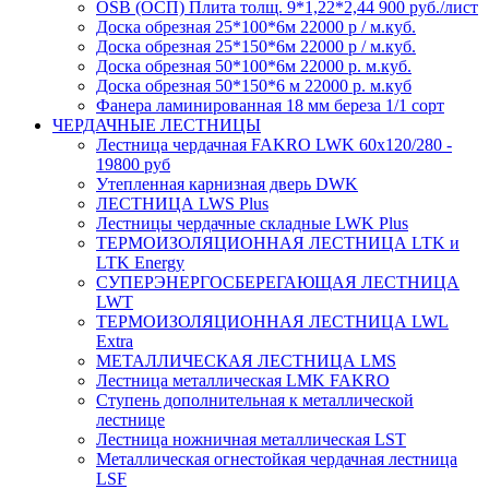
OSB (ОСП) Плита толщ. 9*1,22*2,44 900 руб./лист
Доска обрезная 25*100*6м 22000 р / м.куб.
Доска обрезная 25*150*6м 22000 р / м.куб.
Доска обрезная 50*100*6м 22000 р. м.куб.
Доска обрезная 50*150*6 м 22000 р. м.куб
Фанера ламинированная 18 мм береза 1/1 сорт
ЧЕРДАЧНЫЕ ЛЕСТНИЦЫ
Лестница чердачная FAKRO LWK 60х120/280 -
19800 руб
Утепленная карнизная дверь DWK
ЛЕСТНИЦА LWS Plus
Лестницы чердачные складные LWK Plus
ТЕРМОИЗОЛЯЦИОННАЯ ЛЕСТНИЦА LTK и
LTK Energy
СУПЕРЭНЕРГОСБЕРЕГАЮЩАЯ ЛЕСТНИЦА
LWT
ТЕРМОИЗОЛЯЦИОННАЯ ЛЕСТНИЦА LWL
Extra
МЕТАЛЛИЧЕСКАЯ ЛЕСТНИЦА LMS
Лестница металлическая LMK FAKRO
Ступень дополнительная к металлической
лестнице
Лестница ножничная металлическая LST
Металлическая огнестойкая чердачная лестница
LSF