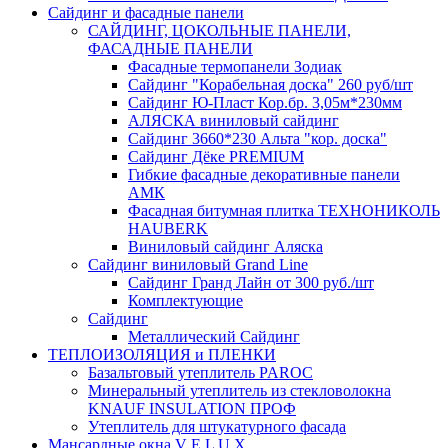
Сайдинг и фасадные панели
САЙДИНГ, ЦОКОЛЬНЫЕ ПАНЕЛИ,
ФАСАДНЫЕ ПАНЕЛИ
Фасадные термопанели Зодиак
Сайдинг "Корабельная доска" 260 руб/шт
Сайдинг Ю-Пласт Кор.бр. 3,05м*230мм
АЛЯСКА виниловый сайдинг
Сайдинг 3660*230 Альта "кор. доска"
Сайдинг Дёке PREMIUM
Гибкие фасадные декоративные панели
АМК
Фасадная битумная плитка ТЕХНОНИКОЛЬ
HAUBERK
Виниловый сайдинг Аляска
Сайдинг виниловый Grand Line
Сайдинг Гранд Лайн от 300 руб./шт
Комплектующие
Сайдинг
Металлический Сайдинг
ТЕПЛОИЗОЛЯЦИЯ и ПЛЕНКИ
Базальтовый утеплитель PAROC
Минеральный утеплитель из стекловолокна
KNAUF INSULATION ПРОФ
Утеплитель для штукатурного фасада
Мансардные окна V E L U X