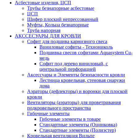
Асбестовые изделия, ЦСП
Трубы безнапорные асбестовые
ЦСП
Шифер плоский непрессованный
Муфты, Кольца безнапорные
Труба напорная
АКССЕСУАРЫ ДЛЯ КРОВЛИ
Софит для подшива карнизного свеса
Виниловые софиты - Технониколь
Подшивка свесов софитами Aquasystem Cu-
медь
Софит под дерево виниловый, с
центральной перфорацией
Аксессуары и Элементы безопасности кровли
Лестница кровельная, стеновая снаружи
дома
Аэраторы (дефлекторы) и воронки для плоской
кровли
Вентиляторы (аэраторы) для проветривания
подкровельного пространства
Гибочные элементы
Гибочные элементы в товаре
Стандартные элементы (Оцинковка)
Стандартные элементы (Полиэстер)
Кровельная вентиляция Вильпе