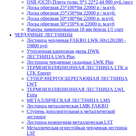
OSB (ОСП) Плита толщ. 9*1,22*2,44 900 руб./лист
Доска обрезная 25*100*6м 22000 р / м.куб.
Доска обрезная 25*150*6м 22000 р / м.куб.
Доска обрезная 50*100*6м 22000 р. м.куб.
Доска обрезная 50*150*6 м 22000 р. м.куб
Фанера ламинированная 18 мм береза 1/1 сорт
ЧЕРДАЧНЫЕ ЛЕСТНИЦЫ
Лестница чердачная FAKRO LWK 60х120/280 -
19800 руб
Утепленная карнизная дверь DWK
ЛЕСТНИЦА LWS Plus
Лестницы чердачные складные LWK Plus
ТЕРМОИЗОЛЯЦИОННАЯ ЛЕСТНИЦА LTK и
LTK Energy
СУПЕРЭНЕРГОСБЕРЕГАЮЩАЯ ЛЕСТНИЦА
LWT
ТЕРМОИЗОЛЯЦИОННАЯ ЛЕСТНИЦА LWL
Extra
МЕТАЛЛИЧЕСКАЯ ЛЕСТНИЦА LMS
Лестница металлическая LMK FAKRO
Ступень дополнительная к металлической
лестнице
Лестница ножничная металлическая LST
Металлическая огнестойкая чердачная лестница
LSF