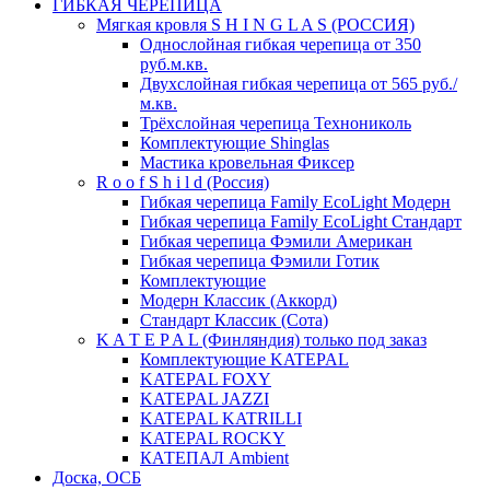
ГИБКАЯ ЧЕРЕПИЦА
Мягкая кровля S H I N G L A S (РОССИЯ)
Однослойная гибкая черепица от 350
руб.м.кв.
Двухслойная гибкая черепица от 565 руб./
м.кв.
Трёхслойная черепица Технониколь
Комплектующие Shinglas
Мастика кровельная Фиксер
R o o f S h i l d (Россия)
Гибкая черепица Family ЕсоLight Модерн
Гибкая черепица Family ЕсоLight Стандарт
Гибкая черепица Фэмили Американ
Гибкая черепица Фэмили Готик
Комплектующие
Модерн Классик (Аккорд)
Стандарт Классик (Сота)
K A T E P A L (Финляндия) только под заказ
Комплектующие KATEPAL
KATEPAL FOXY
KATEPAL JAZZI
KATEPAL KATRILLI
KATEPAL ROCKY
КАТЕПАЛ Ambient
Доска, ОСБ