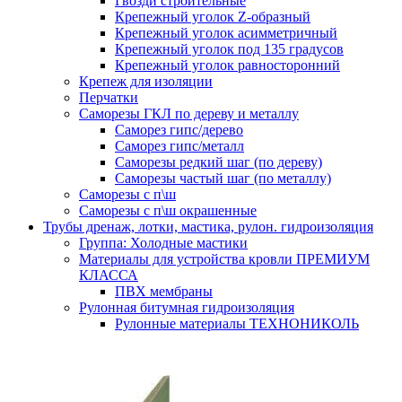
Гвозди строительные
Крепежный уголок Z-образный
Крепежный уголок асимметричный
Крепежный уголок под 135 градусов
Крепежный уголок равносторонний
Крепеж для изоляции
Перчатки
Саморезы ГКЛ по дереву и металлу
Саморез гипс/дерево
Саморез гипс/металл
Саморезы редкий шаг (по дереву)
Саморезы частый шаг (по металлу)
Саморезы с п\ш
Саморезы с п\ш окрашенные
Трубы дренаж, лотки, мастика, рулон. гидроизоляция
Группа: Холодные мастики
Материалы для устройства кровли ПРЕМИУМ
КЛАССА
ПВХ мембраны
Рулонная битумная гидроизоляция
Рулонные материалы ТЕХНОНИКОЛЬ