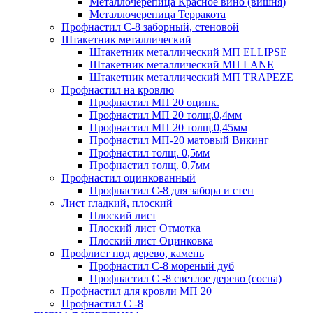
Металлочерепица Красное вино (вишня)
Металлочерепица Терракота
Профнастил С-8 заборный, стеновой
Штакетник металлический
Штакетник металлический МП ELLIPSE
Штакетник металлический МП LАNE
Штакетник металлический МП TRAPEZE
Профнастил на кровлю
Профнастил МП 20 оцинк.
Профнастил МП 20 толщ.0,4мм
Профнастил МП 20 толщ.0,45мм
Профнастил МП-20 матовый Викинг
Профнастил толщ. 0,5мм
Профнастил толщ. 0,7мм
Профнастил оцинкованный
Профнастил С-8 для забора и стен
Лист гладкий, плоский
Плоский лист
Плоский лист Отмотка
Плоский лист Оцинковка
Профлист под дерево, камень
Профнастил С-8 мореный дуб
Профнастил С -8 светлое дерево (сосна)
Профнастил для кровли МП 20
Профнастил С -8