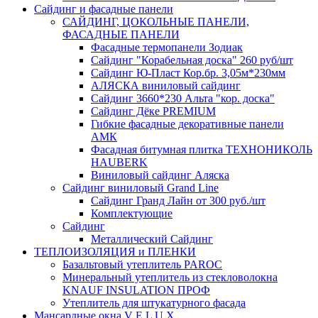
Сайдинг и фасадные панели
САЙДИНГ, ЦОКОЛЬНЫЕ ПАНЕЛИ,
ФАСАДНЫЕ ПАНЕЛИ
Фасадные термопанели Зодиак
Сайдинг "Корабельная доска" 260 руб/шт
Сайдинг Ю-Пласт Кор.бр. 3,05м*230мм
АЛЯСКА виниловый сайдинг
Сайдинг 3660*230 Альта "кор. доска"
Сайдинг Дёке PREMIUM
Гибкие фасадные декоративные панели
АМК
Фасадная битумная плитка ТЕХНОНИКОЛЬ
HAUBERK
Виниловый сайдинг Аляска
Сайдинг виниловый Grand Line
Сайдинг Гранд Лайн от 300 руб./шт
Комплектующие
Сайдинг
Металлический Сайдинг
ТЕПЛОИЗОЛЯЦИЯ и ПЛЕНКИ
Базальтовый утеплитель PAROC
Минеральный утеплитель из стекловолокна
KNAUF INSULATION ПРОФ
Утеплитель для штукатурного фасада
Мансардные окна V E L U X