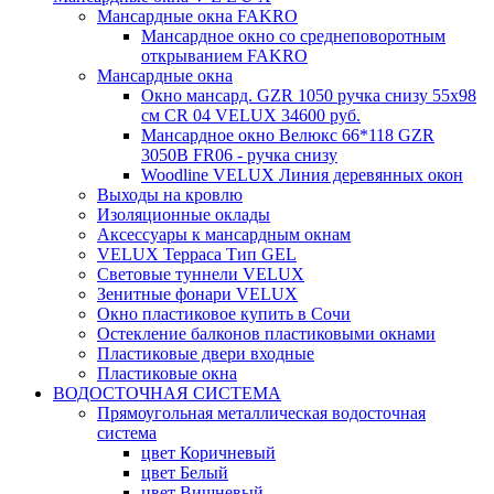
Мансардные окна FAKRO
Мансардное окно со среднеповоротным
открыванием FAKRO
Мансардные окна
Окно мансард. GZR 1050 ручка снизу 55х98
см CR 04 VELUX 34600 руб.
Мансардное окно Велюкс 66*118 GZR
3050B FR06 - ручка снизу
Woodline VELUX Линия деревянных окон
Выходы на кровлю
Изоляционные оклады
Аксессуары к мансардным окнам
VELUX Терраса Тип GEL
Световые туннели VELUX
Зенитные фонари VELUX
Окно пластиковое купить в Сочи
Остекление балконов пластиковыми окнами
Пластиковые двери входные
Пластиковые окна
ВОДОСТОЧНАЯ СИСТЕМА
Прямоугольная металлическая водосточная
система
цвет Коричневый
цвет Белый
цвет Вишневый