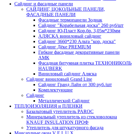
Сайдинг и фасадные панели
САЙДИНГ, ЦОКОЛЬНЫЕ ПАНЕЛИ,
ФАСАДНЫЕ ПАНЕЛИ
Фасадные термопанели Зодиак
Сайдинг "Корабельная доска" 260 руб/шт
Сайдинг Ю-Пласт Кор.бр. 3,05м*230мм
АЛЯСКА виниловый сайдинг
Сайдинг 3660*230 Альта "кор. доска"
Сайдинг Дёке PREMIUM
Гибкие фасадные декоративные панели
АМК
Фасадная битумная плитка ТЕХНОНИКОЛЬ
HAUBERK
Виниловый сайдинг Аляска
Сайдинг виниловый Grand Line
Сайдинг Гранд Лайн от 300 руб./шт
Комплектующие
Сайдинг
Металлический Сайдинг
ТЕПЛОИЗОЛЯЦИЯ и ПЛЕНКИ
Базальтовый утеплитель PAROC
Минеральный утеплитель из стекловолокна
KNAUF INSULATION ПРОФ
Утеплитель для штукатурного фасада
Мансардные окна V E L U X