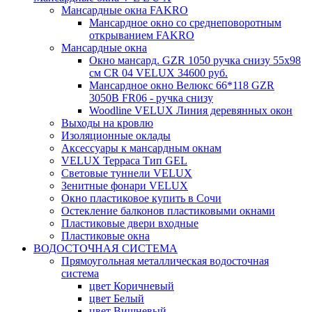
Мансардные окна FAKRO
Мансардное окно со среднеповоротным
открыванием FAKRO
Мансардные окна
Окно мансард. GZR 1050 ручка снизу 55х98
см CR 04 VELUX 34600 руб.
Мансардное окно Велюкс 66*118 GZR
3050B FR06 - ручка снизу
Woodline VELUX Линия деревянных окон
Выходы на кровлю
Изоляционные оклады
Аксессуары к мансардным окнам
VELUX Терраса Тип GEL
Световые туннели VELUX
Зенитные фонари VELUX
Окно пластиковое купить в Сочи
Остекление балконов пластиковыми окнами
Пластиковые двери входные
Пластиковые окна
ВОДОСТОЧНАЯ СИСТЕМА
Прямоугольная металлическая водосточная
система
цвет Коричневый
цвет Белый
цвет Вишневый