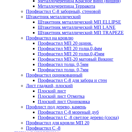
Металлочерепица Красное вино (вишня)
Металлочерепица Терракота
Профнастил С-8 заборный, стеновой
Штакетник металлический
Штакетник металлический МП ELLIPSE
Штакетник металлический МП LАNE
Штакетник металлический МП TRAPEZE
Профнастил на кровлю
Профнастил МП 20 оцинк.
Профнастил МП 20 толщ.0,4мм
Профнастил МП 20 толщ.0,45мм
Профнастил МП-20 матовый Викинг
Профнастил толщ. 0,5мм
Профнастил толщ. 0,7мм
Профнастил оцинкованный
Профнастил С-8 для забора и стен
Лист гладкий, плоский
Плоский лист
Плоский лист Отмотка
Плоский лист Оцинковка
Профлист под дерево, камень
Профнастил С-8 мореный дуб
Профнастил С -8 светлое дерево (сосна)
Профнастил для кровли МП 20
Профнастил С -8