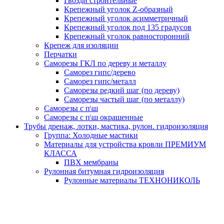
Гвозди строительные
Крепежный уголок Z-образный
Крепежный уголок асимметричный
Крепежный уголок под 135 градусов
Крепежный уголок равносторонний
Крепеж для изоляции
Перчатки
Саморезы ГКЛ по дереву и металлу
Саморез гипс/дерево
Саморез гипс/металл
Саморезы редкий шаг (по дереву)
Саморезы частый шаг (по металлу)
Саморезы с п\ш
Саморезы с п\ш окрашенные
Трубы дренаж, лотки, мастика, рулон. гидроизоляция
Группа: Холодные мастики
Материалы для устройства кровли ПРЕМИУМ
КЛАССА
ПВХ мембраны
Рулонная битумная гидроизоляция
Рулонные материалы ТЕХНОНИКОЛЬ