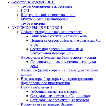
Асбестовые изделия, ЦСП
Трубы безнапорные асбестовые
ЦСП
Шифер плоский непрессованный
Муфты, Кольца безнапорные
Труба напорная
АКССЕСУАРЫ ДЛЯ КРОВЛИ
Софит для подшива карнизного свеса
Виниловые софиты - Технониколь
Подшивка свесов софитами Aquasystem Cu-
медь
Софит под дерево виниловый, с
центральной перфорацией
Аксессуары и Элементы безопасности кровли
Лестница кровельная, стеновая снаружи
дома
Аэраторы (дефлекторы) и воронки для плоской
кровли
Вентиляторы (аэраторы) для проветривания
подкровельного пространства
Гибочные элементы
Гибочные элементы в товаре
Стандартные элементы (Оцинковка)
Стандартные элементы (Полиэстер)
Кровельная вентиляция Вильпе