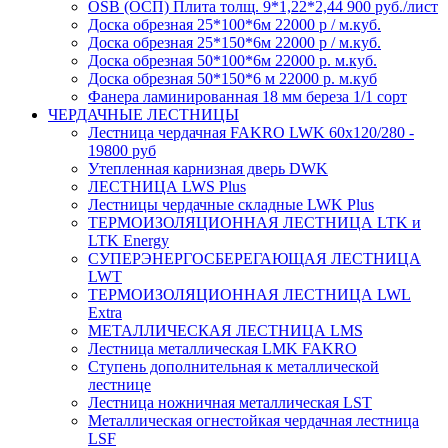
OSB (ОСП) Плита толщ. 9*1,22*2,44 900 руб./лист
Доска обрезная 25*100*6м 22000 р / м.куб.
Доска обрезная 25*150*6м 22000 р / м.куб.
Доска обрезная 50*100*6м 22000 р. м.куб.
Доска обрезная 50*150*6 м 22000 р. м.куб
Фанера ламинированная 18 мм береза 1/1 сорт
ЧЕРДАЧНЫЕ ЛЕСТНИЦЫ
Лестница чердачная FAKRO LWK 60х120/280 -
19800 руб
Утепленная карнизная дверь DWK
ЛЕСТНИЦА LWS Plus
Лестницы чердачные складные LWK Plus
ТЕРМОИЗОЛЯЦИОННАЯ ЛЕСТНИЦА LTK и
LTK Energy
СУПЕРЭНЕРГОСБЕРЕГАЮЩАЯ ЛЕСТНИЦА
LWT
ТЕРМОИЗОЛЯЦИОННАЯ ЛЕСТНИЦА LWL
Extra
МЕТАЛЛИЧЕСКАЯ ЛЕСТНИЦА LMS
Лестница металлическая LMK FAKRO
Ступень дополнительная к металлической
лестнице
Лестница ножничная металлическая LST
Металлическая огнестойкая чердачная лестница
LSF