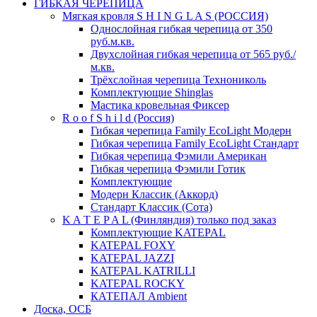
ГИБКАЯ ЧЕРЕПИЦА
Мягкая кровля S H I N G L A S (РОССИЯ)
Однослойная гибкая черепица от 350
руб.м.кв.
Двухслойная гибкая черепица от 565 руб./
м.кв.
Трёхслойная черепица Технониколь
Комплектующие Shinglas
Мастика кровельная Фиксер
R o o f S h i l d (Россия)
Гибкая черепица Family ЕсоLight Модерн
Гибкая черепица Family ЕсоLight Стандарт
Гибкая черепица Фэмили Американ
Гибкая черепица Фэмили Готик
Комплектующие
Модерн Классик (Аккорд)
Стандарт Классик (Сота)
K A T E P A L (Финляндия) только под заказ
Комплектующие KATEPAL
KATEPAL FOXY
KATEPAL JAZZI
KATEPAL KATRILLI
KATEPAL ROCKY
КАТЕПАЛ Ambient
Доска, ОСБ