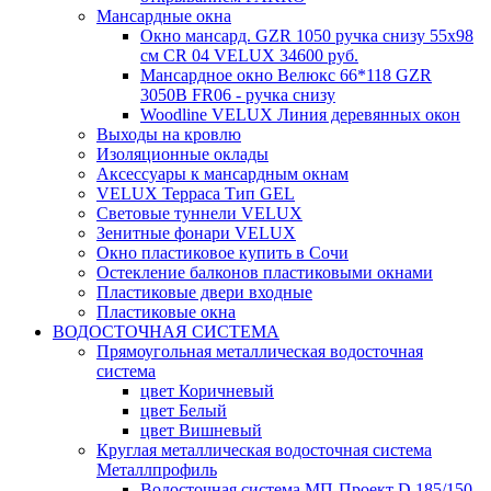
Мансардные окна
Окно мансард. GZR 1050 ручка снизу 55х98
см CR 04 VELUX 34600 руб.
Мансардное окно Велюкс 66*118 GZR
3050B FR06 - ручка снизу
Woodline VELUX Линия деревянных окон
Выходы на кровлю
Изоляционные оклады
Аксессуары к мансардным окнам
VELUX Терраса Тип GEL
Световые туннели VELUX
Зенитные фонари VELUX
Окно пластиковое купить в Сочи
Остекление балконов пластиковыми окнами
Пластиковые двери входные
Пластиковые окна
ВОДОСТОЧНАЯ СИСТЕМА
Прямоугольная металлическая водосточная
система
цвет Коричневый
цвет Белый
цвет Вишневый
Круглая металлическая водосточная система
Металлпрофиль
Водосточная система МП-Проект D 185/150