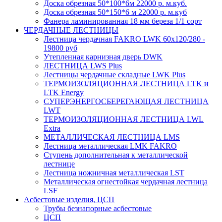
Доска обрезная 50*100*6м 22000 р. м.куб.
Доска обрезная 50*150*6 м 22000 р. м.куб
Фанера ламинированная 18 мм береза 1/1 сорт
ЧЕРДАЧНЫЕ ЛЕСТНИЦЫ
Лестница чердачная FAKRO LWK 60х120/280 -
19800 руб
Утепленная карнизная дверь DWK
ЛЕСТНИЦА LWS Plus
Лестницы чердачные складные LWK Plus
ТЕРМОИЗОЛЯЦИОННАЯ ЛЕСТНИЦА LTK и
LTK Energy
СУПЕРЭНЕРГОСБЕРЕГАЮЩАЯ ЛЕСТНИЦА
LWT
ТЕРМОИЗОЛЯЦИОННАЯ ЛЕСТНИЦА LWL
Extra
МЕТАЛЛИЧЕСКАЯ ЛЕСТНИЦА LMS
Лестница металлическая LMK FAKRO
Ступень дополнительная к металлической
лестнице
Лестница ножничная металлическая LST
Металлическая огнестойкая чердачная лестница
LSF
Асбестовые изделия, ЦСП
Трубы безнапорные асбестовые
ЦСП