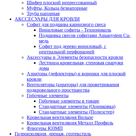
Шифер плоский непрессованный
Муфты, Кольца безнапорные
Труба напорная
АКССЕСУАРЫ ДЛЯ КРОВЛИ
Софит для подшива карнизного свеса
Виниловые софиты - Технониколь
Подшивка свесов софитами Aquasystem Cu-
медь
Софит под дерево виниловый, с
центральной перфорацией
Аксессуары и Элементы безопасности кровли
Лестница кровельная, стеновая снаружи
дома
Аэраторы (дефлекторы) и воронки для плоской
кровли
Вентиляторы (аэраторы) для проветривания
подкровельного пространства
Гибочные элементы
Гибочные элементы в товаре
Стандартные элементы (Оцинковка)
Стандартные элементы (Полиэстер)
Кровельная вентиляция Вильпе
Кровельная вентиляция Металл Профиль
Флюгеры ЮЗМП
Гидроизоляция, дренаж, геотекстиль