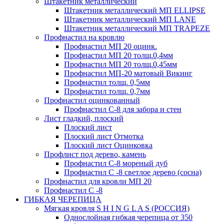
Штакетник металлический
Штакетник металлический МП ELLIPSE
Штакетник металлический МП LАNE
Штакетник металлический МП TRAPEZE
Профнастил на кровлю
Профнастил МП 20 оцинк.
Профнастил МП 20 толщ.0,4мм
Профнастил МП 20 толщ.0,45мм
Профнастил МП-20 матовый Викинг
Профнастил толщ. 0,5мм
Профнастил толщ. 0,7мм
Профнастил оцинкованный
Профнастил С-8 для забора и стен
Лист гладкий, плоский
Плоский лист
Плоский лист Отмотка
Плоский лист Оцинковка
Профлист под дерево, камень
Профнастил С-8 мореный дуб
Профнастил С -8 светлое дерево (сосна)
Профнастил для кровли МП 20
Профнастил С -8
ГИБКАЯ ЧЕРЕПИЦА
Мягкая кровля S H I N G L A S (РОССИЯ)
Однослойная гибкая черепица от 350