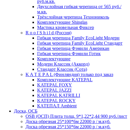
руб.м.кв.
Двухслойная гибкая черепица от 565 руб./
м.кв.
Трёхслойная черепица Технониколь
Комплектующие Shinglas
Мастика кровельная Фиксер
R o o f S h i l d (Россия)
Гибкая черепица Family ЕсоLight Модерн
Гибкая черепица Family ЕсоLight Стандарт
Гибкая черепица Фэмили Американ
Гибкая черепица Фэмили Готик
Комплектующие
Модерн Классик (Аккорд)
Стандарт Классик (Сота)
K A T E P A L (Финляндия) только под заказ
Комплектующие KATEPAL
KATEPAL FOXY
KATEPAL JAZZI
KATEPAL KATRILLI
KATEPAL ROCKY
КАТЕПАЛ Ambient
Доска, ОСБ
OSB (ОСП) Плита толщ. 9*1,22*2,44 900 руб./лист
Доска обрезная 25*100*6м 22000 р / м.куб.
Доска обрезная 25*150*6м 22000 р / м.куб.