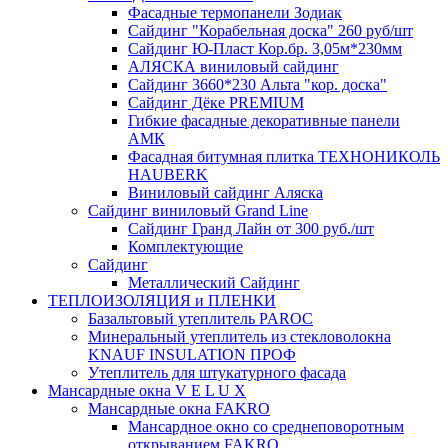
Фасадные термопанели Зодиак
Сайдинг "Корабельная доска" 260 руб/шт
Сайдинг Ю-Пласт Кор.бр. 3,05м*230мм
АЛЯСКА виниловый сайдинг
Сайдинг 3660*230 Альта "кор. доска"
Сайдинг Дёке PREMIUM
Гибкие фасадные декоративные панели
АМК
Фасадная битумная плитка ТЕХНОНИКОЛЬ
HAUBERK
Виниловый сайдинг Аляска
Сайдинг виниловый Grand Line
Сайдинг Гранд Лайн от 300 руб./шт
Комплектующие
Сайдинг
Металлический Сайдинг
ТЕПЛОИЗОЛЯЦИЯ и ПЛЕНКИ
Базальтовый утеплитель PAROC
Минеральный утеплитель из стекловолокна
KNAUF INSULATION ПРОФ
Утеплитель для штукатурного фасада
Мансардные окна V E L U X
Мансардные окна FAKRO
Мансардное окно со среднеповоротным
открыванием FAKRO