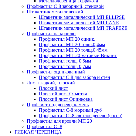
Металлочерепица Терракота
Профнастил С-8 заборный, стеновой
Штакетник металлический
Штакетник металлический МП ELLIPSE
Штакетник металлический МП LАNE
Штакетник металлический МП TRAPEZE
Профнастил на кровлю
Профнастил МП 20 оцинк.
Профнастил МП 20 толщ.0,4мм
Профнастил МП 20 толщ.0,45мм
Профнастил МП-20 матовый Викинг
Профнастил толщ. 0,5мм
Профнастил толщ. 0,7мм
Профнастил оцинкованный
Профнастил С-8 для забора и стен
Лист гладкий, плоский
Плоский лист
Плоский лист Отмотка
Плоский лист Оцинковка
Профлист под дерево, камень
Профнастил С-8 мореный дуб
Профнастил С -8 светлое дерево (сосна)
Профнастил для кровли МП 20
Профнастил С -8
ГИБКАЯ ЧЕРЕПИЦА