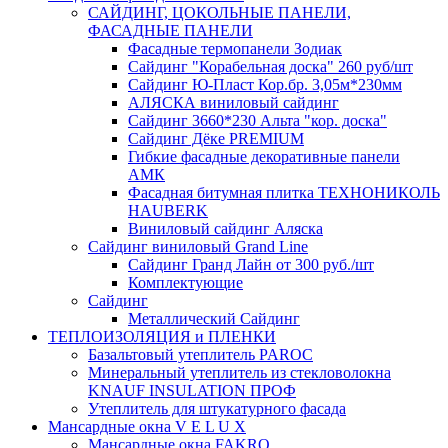
САЙДИНГ, ЦОКОЛЬНЫЕ ПАНЕЛИ,
ФАСАДНЫЕ ПАНЕЛИ
Фасадные термопанели Зодиак
Сайдинг "Корабельная доска" 260 руб/шт
Сайдинг Ю-Пласт Кор.бр. 3,05м*230мм
АЛЯСКА виниловый сайдинг
Сайдинг 3660*230 Альта "кор. доска"
Сайдинг Дёке PREMIUM
Гибкие фасадные декоративные панели
АМК
Фасадная битумная плитка ТЕХНОНИКОЛЬ
HAUBERK
Виниловый сайдинг Аляска
Сайдинг виниловый Grand Line
Сайдинг Гранд Лайн от 300 руб./шт
Комплектующие
Сайдинг
Металлический Сайдинг
ТЕПЛОИЗОЛЯЦИЯ и ПЛЕНКИ
Базальтовый утеплитель PAROC
Минеральный утеплитель из стекловолокна
KNAUF INSULATION ПРОФ
Утеплитель для штукатурного фасада
Мансардные окна V E L U X
Мансардные окна FAKRO