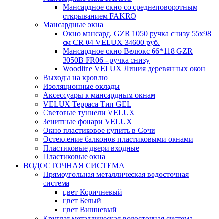
Мансардное окно со среднеповоротным
открыванием FAKRO
Мансардные окна
Окно мансард. GZR 1050 ручка снизу 55х98
см CR 04 VELUX 34600 руб.
Мансардное окно Велюкс 66*118 GZR
3050B FR06 - ручка снизу
Woodline VELUX Линия деревянных окон
Выходы на кровлю
Изоляционные оклады
Аксессуары к мансардным окнам
VELUX Терраса Тип GEL
Световые туннели VELUX
Зенитные фонари VELUX
Окно пластиковое купить в Сочи
Остекление балконов пластиковыми окнами
Пластиковые двери входные
Пластиковые окна
ВОДОСТОЧНАЯ СИСТЕМА
Прямоугольная металлическая водосточная
система
цвет Коричневый
цвет Белый
цвет Вишневый
Круглая металлическая водосточная система