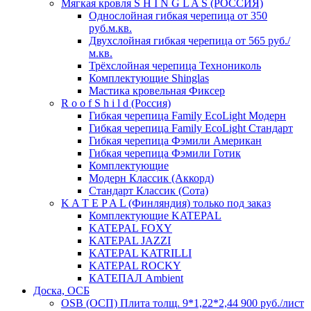
Мягкая кровля S H I N G L A S (РОССИЯ)
Однослойная гибкая черепица от 350
руб.м.кв.
Двухслойная гибкая черепица от 565 руб./
м.кв.
Трёхслойная черепица Технониколь
Комплектующие Shinglas
Мастика кровельная Фиксер
R o o f S h i l d (Россия)
Гибкая черепица Family ЕсоLight Модерн
Гибкая черепица Family ЕсоLight Стандарт
Гибкая черепица Фэмили Американ
Гибкая черепица Фэмили Готик
Комплектующие
Модерн Классик (Аккорд)
Стандарт Классик (Сота)
K A T E P A L (Финляндия) только под заказ
Комплектующие KATEPAL
KATEPAL FOXY
KATEPAL JAZZI
KATEPAL KATRILLI
KATEPAL ROCKY
КАТЕПАЛ Ambient
Доска, ОСБ
OSB (ОСП) Плита толщ. 9*1,22*2,44 900 руб./лист