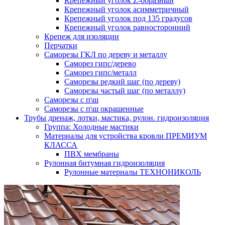
Крепежный уголок Z-образный
Крепежный уголок асимметричный
Крепежный уголок под 135 градусов
Крепежный уголок равносторонний
Крепеж для изоляции
Перчатки
Саморезы ГКЛ по дереву и металлу
Саморез гипс/дерево
Саморез гипс/металл
Саморезы редкий шаг (по дереву)
Саморезы частый шаг (по металлу)
Саморезы с п\ш
Саморезы с п\ш окрашенные
Трубы дренаж, лотки, мастика, рулон. гидроизоляция
Группа: Холодные мастики
Материалы для устройства кровли ПРЕМИУМ
КЛАССА
ПВХ мембраны
Рулонная битумная гидроизоляция
Рулонные материалы ТЕХНОНИКОЛЬ