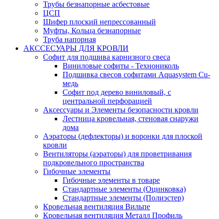
Трубы безнапорные асбестовые
ЦСП
Шифер плоский непрессованный
Муфты, Кольца безнапорные
Труба напорная
АКССЕСУАРЫ ДЛЯ КРОВЛИ
Софит для подшива карнизного свеса
Виниловые софиты - Технониколь
Подшивка свесов софитами Aquasystem Cu-
медь
Софит под дерево виниловый, с
центральной перфорацией
Аксессуары и Элементы безопасности кровли
Лестница кровельная, стеновая снаружи
дома
Аэраторы (дефлекторы) и воронки для плоской
кровли
Вентиляторы (аэраторы) для проветривания
подкровельного пространства
Гибочные элементы
Гибочные элементы в товаре
Стандартные элементы (Оцинковка)
Стандартные элементы (Полиэстер)
Кровельная вентиляция Вильпе
Кровельная вентиляция Металл Профиль