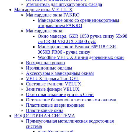
Утеплитель для штукатурного фасада
Мансардные окна V E L U X
Мансардные окна FAKRO
Мансардное окно со среднеповоротным
открыванием FAKRO
Мансардные окна
Окно мансард. GZR 1050 ручка снизу 55х98
см CR 04 VELUX 34600 руб.
Мансардное окно Велюкс 66*118 GZR
3050B FR06 - ручка снизу
Woodline VELUX Линия деревянных окон
Выходы на кровлю
Изоляционные оклады
Аксессуары к мансардным окнам
VELUX Терраса Тип GEL
Световые туннели VELUX
Зенитные фонари VELUX
Окно пластиковое купить в Сочи
Остекление балконов пластиковыми окнами
Пластиковые двери входные
Пластиковые окна
ВОДОСТОЧНАЯ СИСТЕМА
Прямоугольная металлическая водосточная
система
цвет Коричневый