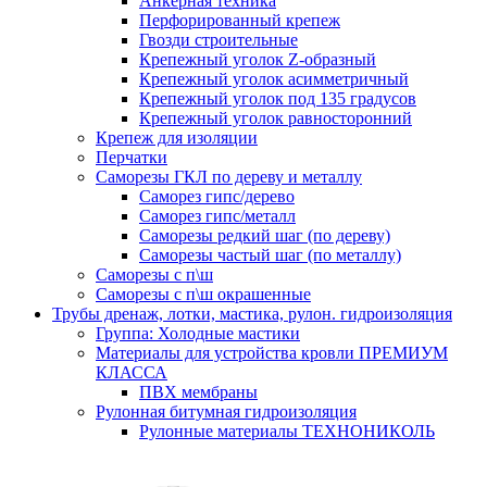
Анкерная техника
Перфорированный крепеж
Гвозди строительные
Крепежный уголок Z-образный
Крепежный уголок асимметричный
Крепежный уголок под 135 градусов
Крепежный уголок равносторонний
Крепеж для изоляции
Перчатки
Саморезы ГКЛ по дереву и металлу
Саморез гипс/дерево
Саморез гипс/металл
Саморезы редкий шаг (по дереву)
Саморезы частый шаг (по металлу)
Саморезы с п\ш
Саморезы с п\ш окрашенные
Трубы дренаж, лотки, мастика, рулон. гидроизоляция
Группа: Холодные мастики
Материалы для устройства кровли ПРЕМИУМ
КЛАССА
ПВХ мембраны
Рулонная битумная гидроизоляция
Рулонные материалы ТЕХНОНИКОЛЬ