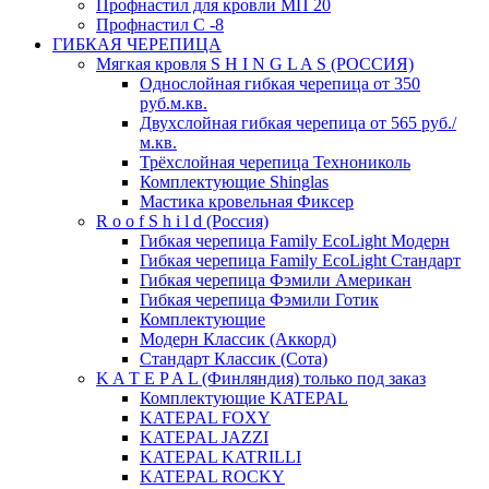
Профнастил для кровли МП 20
Профнастил С -8
ГИБКАЯ ЧЕРЕПИЦА
Мягкая кровля S H I N G L A S (РОССИЯ)
Однослойная гибкая черепица от 350
руб.м.кв.
Двухслойная гибкая черепица от 565 руб./
м.кв.
Трёхслойная черепица Технониколь
Комплектующие Shinglas
Мастика кровельная Фиксер
R o o f S h i l d (Россия)
Гибкая черепица Family ЕсоLight Модерн
Гибкая черепица Family ЕсоLight Стандарт
Гибкая черепица Фэмили Американ
Гибкая черепица Фэмили Готик
Комплектующие
Модерн Классик (Аккорд)
Стандарт Классик (Сота)
K A T E P A L (Финляндия) только под заказ
Комплектующие KATEPAL
KATEPAL FOXY
KATEPAL JAZZI
KATEPAL KATRILLI
KATEPAL ROCKY