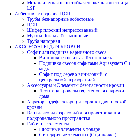
Металлическая огнестойкая чердачная лестница
LSF
Асбестовые изделия, ЦСП
Трубы безнапорные асбестовые
ЦСП
Шифер плоский непрессованный
Муфты, Кольца безнапорные
Труба напорная
АКССЕСУАРЫ ДЛЯ КРОВЛИ
Софит для подшива карнизного свеса
Виниловые софиты - Технониколь
Подшивка свесов софитами Aquasystem Cu-
медь
Софит под дерево виниловый, с
центральной перфорацией
Аксессуары и Элементы безопасности кровли
Лестница кровельная, стеновая снаружи
дома
Аэраторы (дефлекторы) и воронки для плоской
кровли
Вентиляторы (аэраторы) для проветривания
подкровельного пространства
Гибочные элементы
Гибочные элементы в товаре
Стандартные элементы (Оцинковка)