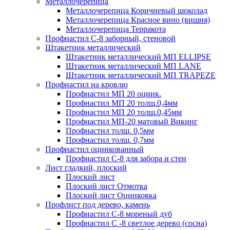
Металлочерепица
Металлочерепица Коричневый шоколад
Металлочерепица Красное вино (вишня)
Металлочерепица Терракота
Профнастил С-8 заборный, стеновой
Штакетник металлический
Штакетник металлический МП ELLIPSE
Штакетник металлический МП LАNE
Штакетник металлический МП TRAPEZE
Профнастил на кровлю
Профнастил МП 20 оцинк.
Профнастил МП 20 толщ.0,4мм
Профнастил МП 20 толщ.0,45мм
Профнастил МП-20 матовый Викинг
Профнастил толщ. 0,5мм
Профнастил толщ. 0,7мм
Профнастил оцинкованный
Профнастил С-8 для забора и стен
Лист гладкий, плоский
Плоский лист
Плоский лист Отмотка
Плоский лист Оцинковка
Профлист под дерево, камень
Профнастил С-8 мореный дуб
Профнастил С -8 светлое дерево (сосна)