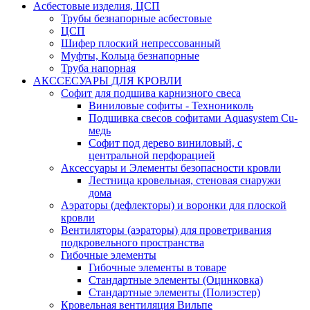
Асбестовые изделия, ЦСП
Трубы безнапорные асбестовые
ЦСП
Шифер плоский непрессованный
Муфты, Кольца безнапорные
Труба напорная
АКССЕСУАРЫ ДЛЯ КРОВЛИ
Софит для подшива карнизного свеса
Виниловые софиты - Технониколь
Подшивка свесов софитами Aquasystem Cu-
медь
Софит под дерево виниловый, с
центральной перфорацией
Аксессуары и Элементы безопасности кровли
Лестница кровельная, стеновая снаружи
дома
Аэраторы (дефлекторы) и воронки для плоской
кровли
Вентиляторы (аэраторы) для проветривания
подкровельного пространства
Гибочные элементы
Гибочные элементы в товаре
Стандартные элементы (Оцинковка)
Стандартные элементы (Полиэстер)
Кровельная вентиляция Вильпе