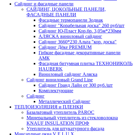
Сайдинг и фасадные панели
САЙДИНГ, ЦОКОЛЬНЫЕ ПАНЕЛИ,
ФАСАДНЫЕ ПАНЕЛИ
Фасадные термопанели Зодиак
Сайдинг "Корабельная доска" 260 руб/шт
Сайдинг Ю-Пласт Кор.бр. 3,05м*230мм
АЛЯСКА виниловый сайдинг
Сайдинг 3660*230 Альта "кор. доска"
Сайдинг Дёке PREMIUM
Гибкие фасадные декоративные панели
АМК
Фасадная битумная плитка ТЕХНОНИКОЛЬ
HAUBERK
Виниловый сайдинг Аляска
Сайдинг виниловый Grand Line
Сайдинг Гранд Лайн от 300 руб./шт
Комплектующие
Сайдинг
Металлический Сайдинг
ТЕПЛОИЗОЛЯЦИЯ и ПЛЕНКИ
Базальтовый утеплитель PAROC
Минеральный утеплитель из стекловолокна
KNAUF INSULATION ПРОФ
Утеплитель для штукатурного фасада
Мансардные окна V E L U X