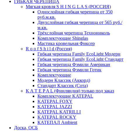
ГИБКАЯ ЧЕРЕПИЦА
Мягкая кровля S H I N G L A S (РОССИЯ)
Однослойная гибкая черепица от 350
руб.м.кв.
Двухслойная гибкая черепица от 565 руб./
м.кв.
Трёхслойная черепица Технониколь
Комплектующие Shinglas
Мастика кровельная Фиксер
R o o f S h i l d (Россия)
Гибкая черепица Family ЕсоLight Модерн
Гибкая черепица Family ЕсоLight Стандарт
Гибкая черепица Фэмили Американ
Гибкая черепица Фэмили Готик
Комплектующие
Модерн Классик (Аккорд)
Стандарт Классик (Сота)
K A T E P A L (Финляндия) только под заказ
Комплектующие KATEPAL
KATEPAL FOXY
KATEPAL JAZZI
KATEPAL KATRILLI
KATEPAL ROCKY
КАТЕПАЛ Ambient
Доска, ОСБ