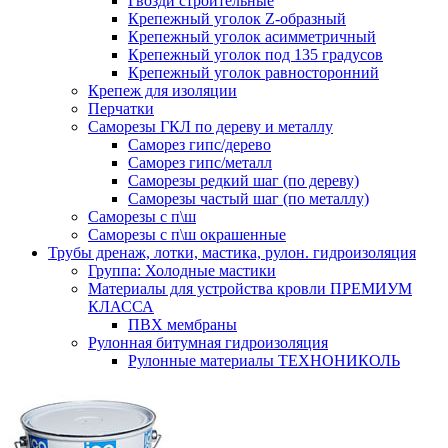
Гвозди строительные
Крепежный уголок Z-образный
Крепежный уголок асимметричный
Крепежный уголок под 135 градусов
Крепежный уголок равносторонний
Крепеж для изоляции
Перчатки
Саморезы ГКЛ по дереву и металлу
Саморез гипс/дерево
Саморез гипс/металл
Саморезы редкий шаг (по дереву)
Саморезы частый шаг (по металлу)
Саморезы с п\ш
Саморезы с п\ш окрашенные
Трубы дренаж, лотки, мастика, рулон. гидроизоляция
Группа: Холодные мастики
Материалы для устройства кровли ПРЕМИУМ
КЛАССА
ПВХ мембраны
Рулонная битумная гидроизоляция
Рулонные материалы ТЕХНОНИКОЛЬ