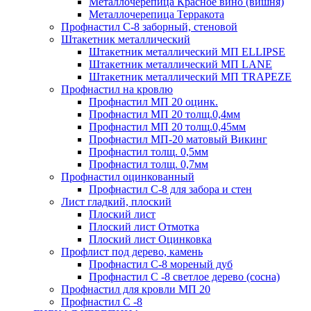
Металлочерепица Красное вино (вишня)
Металлочерепица Терракота
Профнастил С-8 заборный, стеновой
Штакетник металлический
Штакетник металлический МП ELLIPSE
Штакетник металлический МП LАNE
Штакетник металлический МП TRAPEZE
Профнастил на кровлю
Профнастил МП 20 оцинк.
Профнастил МП 20 толщ.0,4мм
Профнастил МП 20 толщ.0,45мм
Профнастил МП-20 матовый Викинг
Профнастил толщ. 0,5мм
Профнастил толщ. 0,7мм
Профнастил оцинкованный
Профнастил С-8 для забора и стен
Лист гладкий, плоский
Плоский лист
Плоский лист Отмотка
Плоский лист Оцинковка
Профлист под дерево, камень
Профнастил С-8 мореный дуб
Профнастил С -8 светлое дерево (сосна)
Профнастил для кровли МП 20
Профнастил С -8