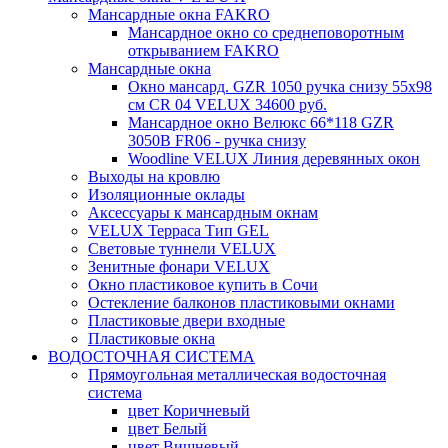
Мансардные окна FAKRO
Мансардное окно со среднеповоротным
открыванием FAKRO
Мансардные окна
Окно мансард. GZR 1050 ручка снизу 55х98
см CR 04 VELUX 34600 руб.
Мансардное окно Велюкс 66*118 GZR
3050B FR06 - ручка снизу
Woodline VELUX Линия деревянных окон
Выходы на кровлю
Изоляционные оклады
Аксессуары к мансардным окнам
VELUX Терраса Тип GEL
Световые туннели VELUX
Зенитные фонари VELUX
Окно пластиковое купить в Сочи
Остекление балконов пластиковыми окнами
Пластиковые двери входные
Пластиковые окна
ВОДОСТОЧНАЯ СИСТЕМА
Прямоугольная металлическая водосточная
система
цвет Коричневый
цвет Белый
цвет Вишневый