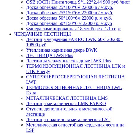
OSB (ОСП) Плита толщ. 9*1,22*2,44 900 руб./лист
Доска обрезная 25*100*6м 22000 р / м.куб.
Доска обрезная 25*150*6м 22000 р / м.куб.
Доска обрезная 50*100*6м 22000 р. м.куб.
Доска обрезная 50*150*6 м 22000 р. м.куб
Фанера ламинированная 18 мм береза 1/1 сорт
ЧЕРДАЧНЫЕ ЛЕСТНИЦЫ
Лестница чердачная FAKRO LWK 60х120/280 -
19800 руб
Утепленная карнизная дверь DWK
ЛЕСТНИЦА LWS Plus
Лестницы чердачные складные LWK Plus
ТЕРМОИЗОЛЯЦИОННАЯ ЛЕСТНИЦА LTK и
LTK Energy
СУПЕРЭНЕРГОСБЕРЕГАЮЩАЯ ЛЕСТНИЦА
LWT
ТЕРМОИЗОЛЯЦИОННАЯ ЛЕСТНИЦА LWL
Extra
МЕТАЛЛИЧЕСКАЯ ЛЕСТНИЦА LMS
Лестница металлическая LMK FAKRO
Ступень дополнительная к металлической
лестнице
Лестница ножничная металлическая LST
Металлическая огнестойкая чердачная лестница
LSF